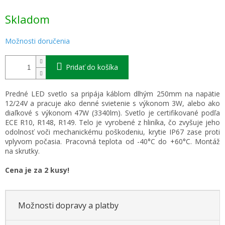
Jednotková
Skladom
cena:
Možnosti doručenia
Pridať do košíka
Predné LED svetlo sa pripája káblom dlhým 250mm na napätie
12/24V a pracuje ako denné svietenie s výkonom 3W, alebo ako
diaľkové s výkonom 47W (3340lm). Svetlo je certifikované podľa
ECE R10, R148, R149. Telo je vyrobené z hliníka, čo zvyšuje jeho
odolnosť voči mechanickému poškodeniu, krytie IP67 zase proti
vplyvom počasia. Pracovná teplota od -40°C do +60°C. Montáž
na skrutky.
Cena je za 2 kusy!
Možnosti dopravy a platby