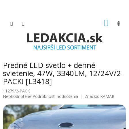
Prejsť
na
obsah
NÁKU
KOŠÍK
Predné LED svetlo + denné
svietenie, 47W, 3340LM, 12/24V/2-
PACK! [L3418]
11279/2-PACK
Priemerné
Neohodnotené
Podrobnosti hodnotenia
Značka:
KAMAR
hodnotenie
produktu
je
0.0
z
5