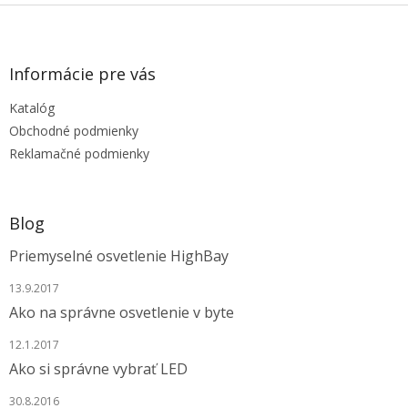
Z
á
p
ä
Informácie pre vás
t
Katalóg
i
e
Obchodné podmienky
Reklamačné podmienky
Blog
Priemyselné osvetlenie HighBay
13.9.2017
Ako na správne osvetlenie v byte
12.1.2017
Ako si správne vybrať LED
30.8.2016