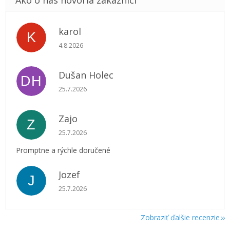
karol
K
Hodnotenie obchodu je 5 z 5 hviezdičiek.
4.8.2026
Dušan Holec
DH
Hodnotenie obchodu je 5 z 5 hviezdičiek.
25.7.2026
Zajo
Z
Hodnotenie obchodu je 5 z 5 hviezdičiek.
25.7.2026
Promptne a rýchle doručené
Jozef
J
Hodnotenie obchodu je 5 z 5 hviezdičiek.
25.7.2026
Zobraziť ďalšie recenzie