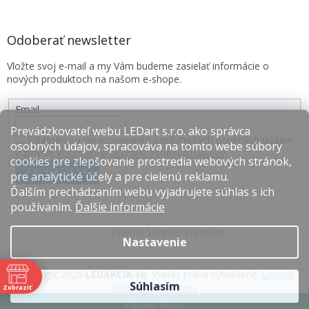
Odoberať newsletter
Vložte svoj e-mail a my Vám budeme zasielať informácie o
nových produktoch na našom e-shope.
Email
Prevádzkovateľ webu LEDart s.r.o. ako správca
Súhlasím so spracovávaním poskytnutých osobných údajov
osobných údajov, spracováva na tomto webe súbory
v zmysle
Podmienok ochrany osobných údajov
.
cookies pre zlepšovanie prostredia webových stránok,
PRIHLÁSIŤ SA
pre analytické účely a pre cielenú reklamu.
Ďalším prechádzaním webu vyjadrujete súhlas s ich
používaním.
Ďalšie informácie
Vytvoril Shoptet Premium
Nastavenie
Copyright 2026
LEDAKCIA.sk
. Všetky práva vyhradené.
Upraviť
Súhlasím
nastavenie cookies
Zobraziť
e
Chcem zľavu!