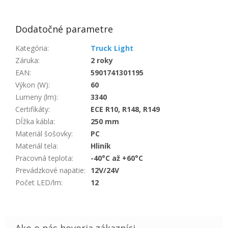
Dodatočné parametre
Kategória
:
Truck Light
Záruka
:
2 roky
EAN
:
5901741301195
Výkon (W)
:
60
Lumeny (lm)
:
3340
Certifikáty
:
ECE R10, R148, R149
Dĺžka kábla
:
250 mm
Materiál šošovky
:
PC
Materiál tela
:
Hliník
Pracovná teplota
:
-40°C až +60°C
Prevádzkové napätie
:
12V/24V
Počet LED/lm
:
12