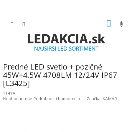
Prejsť
na
obsah
NÁKU
KOŠÍK
Predné LED svetlo + pozičné
45W+4,5W 4708LM 12/24V IP67
[L3425]
11414
Priemerné
Neohodnotené
Podrobnosti hodnotenia
Značka:
KAMAR
hodnotenie
produktu
je
0.0
z
5