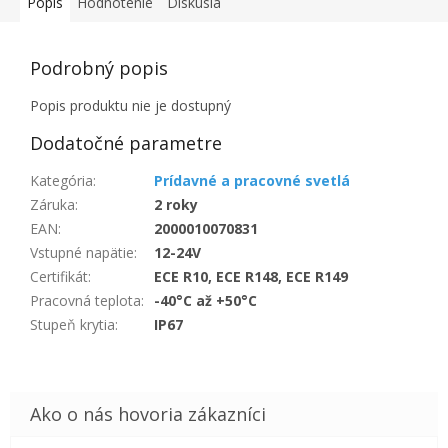
Popis
Hodnotenie
Diskusia
Podrobný popis
Popis produktu nie je dostupný
Dodatočné parametre
Kategória
:
Prídavné a pracovné svetlá
Záruka
:
2 roky
EAN
:
2000010070831
Vstupné napätie
:
12-24V
Certifikát
:
ECE R10, ECE R148, ECE R149
Pracovná teplota
:
-40°C až +50°C
Stupeň krytia
:
IP67