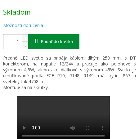
Jednotková
Skladom
cena:
Možnosti doručenia
Pridať do košíka
Predné LED svetlo sa pripája káblom dlhým 250 mm, s DT
konektorom, na napätie 12/24V a pracuje ako polohové s
výkonom 4,5W, alebo ako diaľkové s výkonom 45W. Svetlo je
certifikované podľa ECE R10, R148, R149, má krytie IP67 a
svetelný tok 4708 lm.
Montuje sa na skrutky.