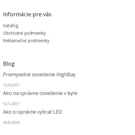
á
p
ä
Informácie pre vás
t
Katalóg
i
e
Obchodné podmienky
Reklamačné podmienky
Blog
Priemyselné osvetlenie HighBay
13.9.2017
Ako na správne osvetlenie v byte
12.1.2017
Ako si správne vybrať LED
30.8.2016