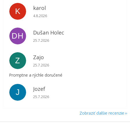
karol
K
Hodnotenie obchodu je 5 z 5 hviezdičiek.
4.8.2026
Dušan Holec
DH
Hodnotenie obchodu je 5 z 5 hviezdičiek.
25.7.2026
Zajo
Z
Hodnotenie obchodu je 5 z 5 hviezdičiek.
25.7.2026
Promptne a rýchle doručené
Jozef
J
Hodnotenie obchodu je 5 z 5 hviezdičiek.
25.7.2026
Zobraziť ďalšie recenzie
Z