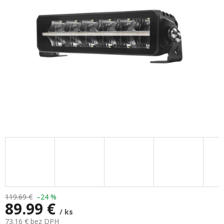
hviezdičiek.
119.69 €
–24 %
89.99 €
/ ks
73.16 € bez DPH