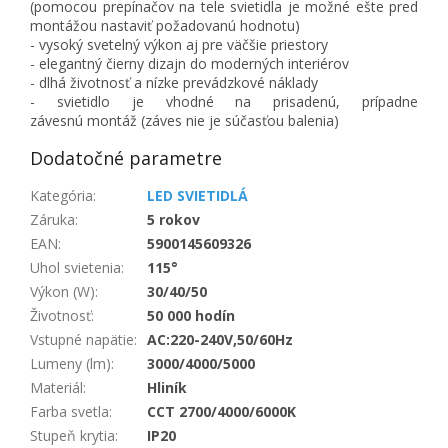
(pomocou prepínačov na tele svietidla je možné ešte pred
montážou nastaviť požadovanú hodnotu)
- vysoký svetelný výkon aj pre väčšie priestory
- elegantný čierny dizajn do moderných interiérov
- dlhá životnosť a nízke prevádzkové náklady
-
svietidlo je vhodné na prisadenú, prípadne
závesnú montáž (záves nie je súčasťou balenia)
Dodatočné parametre
Kategória
:
LED SVIETIDLÁ
Záruka
:
5 rokov
EAN
:
5900145609326
Uhol svietenia
:
115°
Výkon (W)
:
30/40/50
Životnosť
:
50 000 hodín
Vstupné napätie
:
AC:220-240V,50/60Hz
Lumeny (lm)
:
3000/4000/5000
Materiál
:
Hliník
Farba svetla
:
CCT 2700/4000/6000K
Stupeň krytia
:
IP20