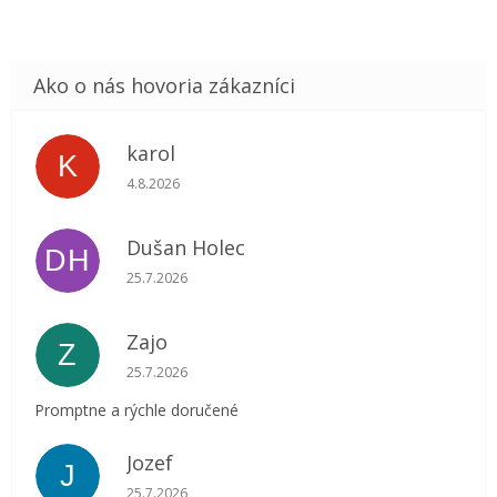
karol
K
Hodnotenie obchodu je 5 z 5 hviezdičiek.
4.8.2026
Dušan Holec
DH
Hodnotenie obchodu je 5 z 5 hviezdičiek.
25.7.2026
Zajo
Z
Hodnotenie obchodu je 5 z 5 hviezdičiek.
25.7.2026
Promptne a rýchle doručené
Jozef
J
Hodnotenie obchodu je 5 z 5 hviezdičiek.
25.7.2026