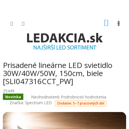
Prejsť
na
obsah
NÁKU
KOŠÍK
Prisadené lineárne LED svietidlo
30W/40W/50W, 150cm, biele
[SLI047316CCT_PW]
25449
Priemerné
Neohodnotené
Podrobnosti hodnotenia
Novinka
hodnotenie
Značka:
Spectrum LED
Dodanie: 5–7 pracovných dní
produktu
je
0.0
z