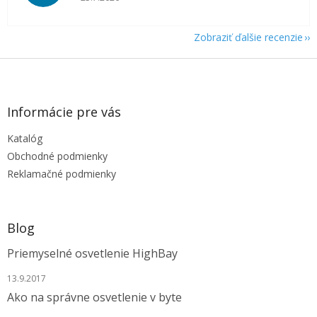
Zobraziť ďalšie recenzie
Z
á
p
ä
Informácie pre vás
t
Katalóg
i
e
Obchodné podmienky
Reklamačné podmienky
Blog
Priemyselné osvetlenie HighBay
13.9.2017
Ako na správne osvetlenie v byte