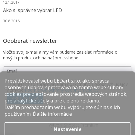
12.1.2017
Ako si správne vybrať LED
30.8.2016
Odoberať newsletter
Vložte svoj e-mail a my Vám budeme zasielať informácie o
nových produktoch na našom e-shope.
Email
Prevádzkovateľ webu LEDart s.r.o. ako správca
Súhlasím so spracovávaním poskytnutých osobných údajov
osobných údajov, spracováva na tomto webe súbory
v zmysle
Podmienok ochrany osobných údajov
.
cookies pre zlepšovanie prostredia webových stránok,
PRIHLÁSIŤ SA
pre analytické účely a pre cielenú reklamu.
Ďalším prechádzaním webu vyjadrujete súhlas s ich
používaním.
Ďalšie informácie
Vytvoril Shoptet Premium
Nastavenie