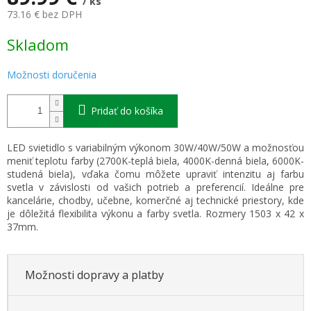
/ ks
73.16 € bez DPH
Jednotková
Skladom
cena:
Možnosti doručenia
Pridať do košíka
LED svietidlo s variabilným výkonom 30W/40W/50W a možnosťou
meniť teplotu farby (2700K-teplá biela, 4000K-denná biela, 6000K-
studená biela), vďaka čomu môžete upraviť intenzitu aj farbu
svetla v závislosti od vašich potrieb a preferencií. Ideálne pre
kancelárie, chodby, učebne, komerčné aj technické priestory, kde
je dôležitá flexibilita výkonu a farby svetla. Rozmery 1503 x 42 x
37mm.
Možnosti dopravy a platby