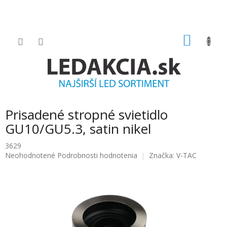
Prejsť
na
obsah
NÁKU
KOŠÍK
Prisadené stropné svietidlo
GU10/GU5.3, satin nikel
3629
Priemerné
Neohodnotené
Podrobnosti hodnotenia
Značka:
V-TAC
hodnotenie
produktu
je
0.0
z
5
hviezdičiek.