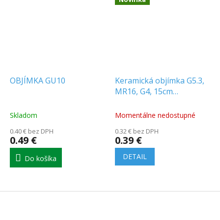
OBJÍMKA GU10
Keramická objímka G5.3,
MR16, G4, 15cm
[EC79638]
Skladom
Momentálne nedostupné
0.40 € bez DPH
0.32 € bez DPH
0.49 €
0.39 €
DETAIL
Do košíka
Z
á
p