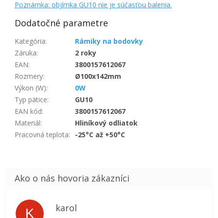
Poznámka: objímka GU10 nie je súčasťou balenia.
Dodatočné parametre
Kategória
:
Rámiky na bodovky
Záruka
:
2 roky
EAN
:
3800157612067
Rozmery
:
Ø100x142mm
Výkon (W)
:
0W
Typ pätice
:
GU10
EAN kód
:
3800157612067
Materiál
:
Hliníkový odliatok
Pracovná teplota
:
-25°C až +50°C
karol
K