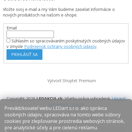
Vložte svoj e-mail a my Vám budeme zasielať informácie o
nových produktoch na našom e-shope.
Email
Súhlasím so spracovávaním poskytnutých osobných údajov
v zmysle
Podmienok ochrany osobných údajov
.
PRIHLÁSIŤ SA
Vytvoril Shoptet Premium
Copyright 2026
LEDAKCIA.sk
. Všetky práva vyhradené.
Upraviť
nastavenie cookies
Prevádzkovateľ webu LEDart s.r.o. ako správca
osobných údajov, spracováva na tomto webe súbory
cookies pre zlepšovanie prostredia webových stránok,
pre analytické účely a pre cielenú reklamu.