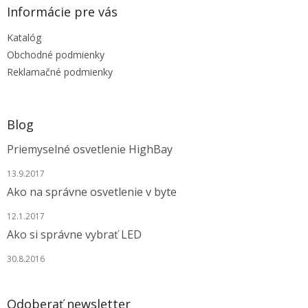
ä
Informácie pre vás
t
Katalóg
i
e
Obchodné podmienky
Reklamačné podmienky
Blog
Priemyselné osvetlenie HighBay
13.9.2017
Ako na správne osvetlenie v byte
12.1.2017
Ako si správne vybrať LED
30.8.2016
Odoberať newsletter