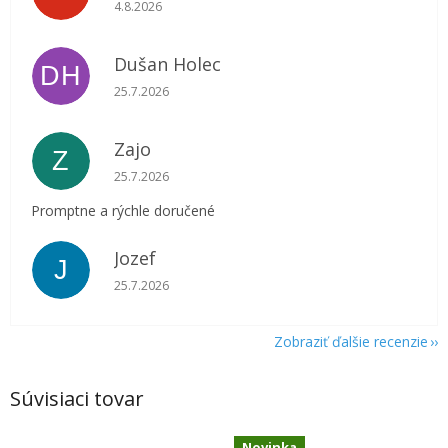
Hodnotenie obchodu je 5 z 5 hviezdičiek.
4.8.2026
Dušan Holec
DH
Hodnotenie obchodu je 5 z 5 hviezdičiek.
25.7.2026
Zajo
Z
Hodnotenie obchodu je 5 z 5 hviezdičiek.
25.7.2026
Promptne a rýchle doručené
Jozef
J
Hodnotenie obchodu je 5 z 5 hviezdičiek.
25.7.2026
Zobraziť ďalšie recenzie
Súvisiaci tovar
Novinka