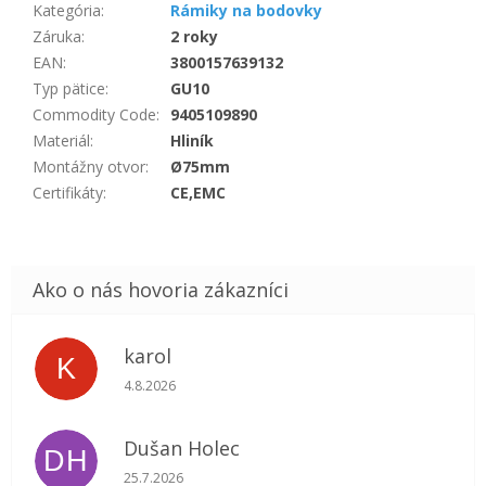
Kategória
:
Rámiky na bodovky
Záruka
:
2 roky
EAN
:
3800157639132
Typ pätice
:
GU10
Commodity Code
:
9405109890
Materiál
:
Hliník
Montážny otvor
:
Ø75mm
Certifikáty
:
CE,EMC
karol
K
Hodnotenie obchodu je 5 z 5 hviezdičiek.
4.8.2026
Dušan Holec
DH
Hodnotenie obchodu je 5 z 5 hviezdičiek.
25.7.2026