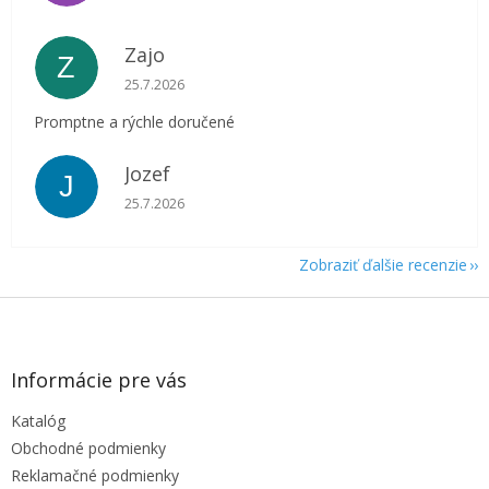
Zajo
Z
Hodnotenie obchodu je 5 z 5 hviezdičiek.
25.7.2026
Promptne a rýchle doručené
Jozef
J
Hodnotenie obchodu je 5 z 5 hviezdičiek.
25.7.2026
Zobraziť ďalšie recenzie
Z
á
p
ä
Informácie pre vás
t
Katalóg
i
e
Obchodné podmienky
Reklamačné podmienky