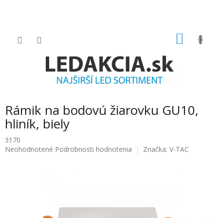
Prejsť
na
obsah
NÁKU
KOŠÍK
Rámik na bodovú žiarovku GU10,
hliník, biely
3170
Priemerné
Neohodnotené
Podrobnosti hodnotenia
Značka:
V-TAC
hodnotenie
produktu
je
0.0
z
5
hviezdičiek.