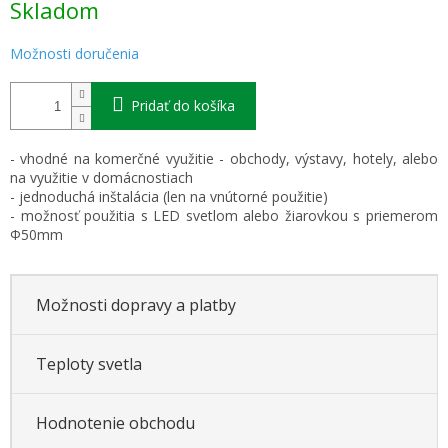
Skladom
cena:
Možnosti doručenia
Pridať do košíka
- vhodné na komerčné využitie - obchody, výstavy, hotely, alebo
na využitie v domácnostiach
- jednoduchá inštalácia (len na vnútorné použitie)
- možnosť použitia s LED svetlom alebo žiarovkou s priemerom
Φ50mm
Možnosti dopravy a platby
Teploty svetla
Hodnotenie obchodu