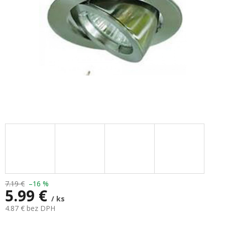
7.19 €
–16 %
5.99 €
/ ks
4.87 € bez DPH
Jednotková