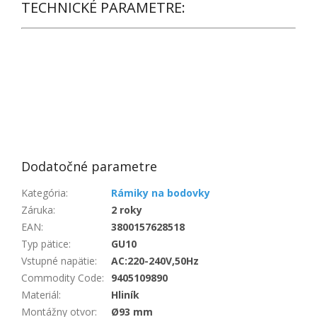
TECHNICKÉ PARAMETRE:
Dodatočné parametre
Kategória
:
Rámiky na bodovky
Záruka
:
2 roky
EAN
:
3800157628518
Typ pätice
:
GU10
Vstupné napätie
:
AC:220-240V,50Hz
Commodity Code
:
9405109890
Materiál
:
Hliník
Montážny otvor
:
Ø93 mm