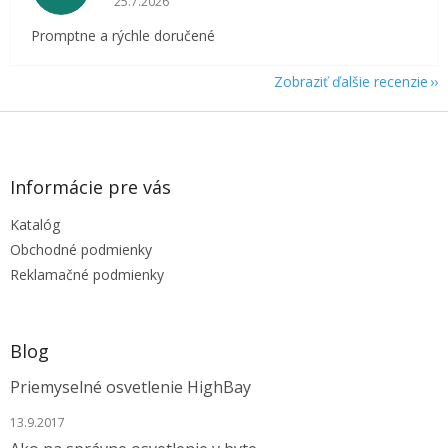
25.7.2026
Promptne a rýchle doručené
Zobraziť ďalšie recenzie
Z
á
p
ä
Informácie pre vás
t
Katalóg
i
e
Obchodné podmienky
Reklamačné podmienky
Blog
Priemyselné osvetlenie HighBay
13.9.2017