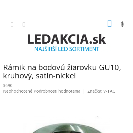
Prejsť
na
obsah
NÁKU
KOŠÍK
Rámik na bodovú žiarovku GU10,
kruhový, satin-nickel
3690
Priemerné
Neohodnotené
Podrobnosti hodnotenia
Značka:
V-TAC
hodnotenie
produktu
je
0.0
z
5
hviezdičiek.