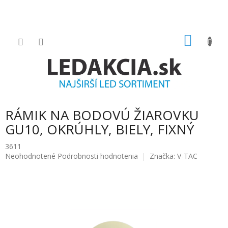
Prejsť
na
obsah
NÁKU
KOŠÍK
RÁMIK NA BODOVÚ ŽIAROVKU
GU10, OKRÚHLY, BIELY, FIXNÝ
3611
Priemerné
Neohodnotené
Podrobnosti hodnotenia
Značka:
V-TAC
hodnotenie
produktu
je
0.0
z
5
hviezdičiek.