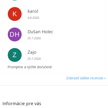
karol
K
Hodnotenie obchodu je 5 z 5 hviezdičiek.
4.8.2026
Dušan Holec
DH
Hodnotenie obchodu je 5 z 5 hviezdičiek.
25.7.2026
Zajo
Z
Hodnotenie obchodu je 5 z 5 hviezdičiek.
25.7.2026
Promptne a rýchle doručené
Zobraziť ďalšie recenzie
Z
á
p
ä
Informácie pre vás