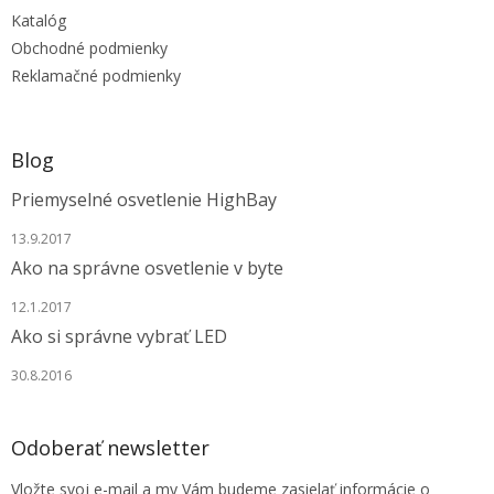
t
Katalóg
i
e
Obchodné podmienky
Reklamačné podmienky
Blog
Priemyselné osvetlenie HighBay
13.9.2017
Ako na správne osvetlenie v byte
12.1.2017
Ako si správne vybrať LED
30.8.2016
Odoberať newsletter
Vložte svoj e-mail a my Vám budeme zasielať informácie o