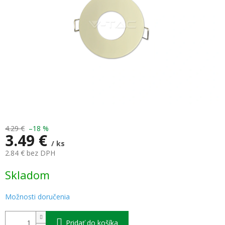
4.29 €
–18 %
3.49 €
/ ks
2.84 € bez DPH
Jednotková
Skladom
cena:
Možnosti doručenia
Pridať do košíka