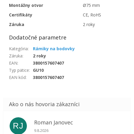
Montážny otvor
Ø75 mm
Certifikáty
CE, RoHS
Záruka
2 roky
Dodatočné parametre
Kategória
:
Rámiky na bodovky
Záruka
:
2 roky
EAN
:
3800157607407
Typ pätice
:
GU10
EAN kód
:
3800157607407
Roman Janovec
RJ
Hodnotenie obchodu je 5 z 5 hviezdičiek.
9.8.2026