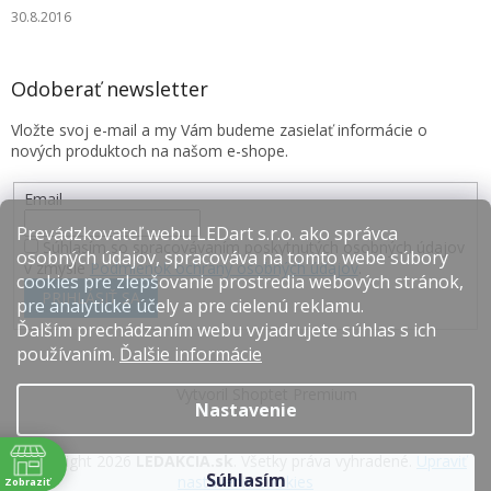
30.8.2016
Odoberať newsletter
Vložte svoj e-mail a my Vám budeme zasielať informácie o
nových produktoch na našom e-shope.
Email
Prevádzkovateľ webu LEDart s.r.o. ako správca
Súhlasím so spracovávaním poskytnutých osobných údajov
osobných údajov, spracováva na tomto webe súbory
v zmysle
Podmienok ochrany osobných údajov
.
cookies pre zlepšovanie prostredia webových stránok,
PRIHLÁSIŤ SA
pre analytické účely a pre cielenú reklamu.
Ďalším prechádzaním webu vyjadrujete súhlas s ich
používaním.
Ďalšie informácie
Vytvoril Shoptet Premium
Nastavenie
Copyright 2026
LEDAKCIA.sk
. Všetky práva vyhradené.
Upraviť
Súhlasím
nastavenie cookies
Zobraziť