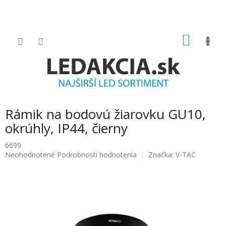
Prejsť
na
obsah
NÁKU
KOŠÍK
Rámik na bodovú žiarovku GU10,
okrúhly, IP44, čierny
6699
Priemerné
Neohodnotené
Podrobnosti hodnotenia
Značka:
V-TAC
hodnotenie
produktu
je
0.0
z
5
hviezdičiek.