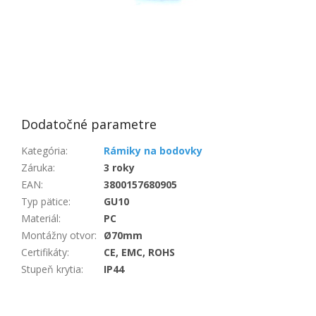
Dodatočné parametre
Kategória
:
Rámiky na bodovky
Záruka
:
3 roky
EAN
:
3800157680905
Typ pätice
:
GU10
Materiál
:
PC
Montážny otvor
:
Ø70mm
Certifikáty
:
CE, EMC, ROHS
Stupeň krytia
:
IP44