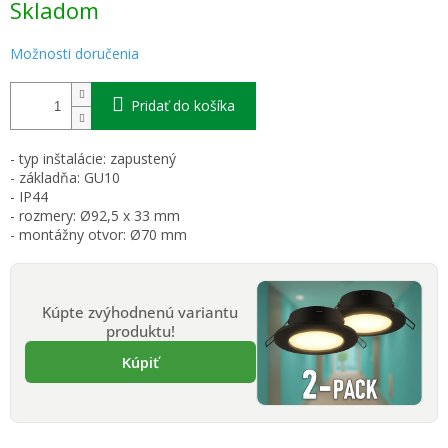
Skladom
cena:
Možnosti doručenia
Pridať do košíka
- typ inštalácie: zapustený
- základňa: GU10
- IP44
- rozmery: Ø92,5 x 33 mm
- montážny otvor: Ø70 mm
Kúpte zvýhodnenú variantu
produktu!
Kúpiť