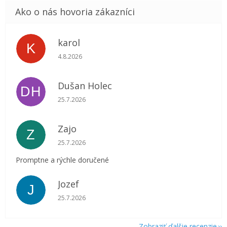
karol
K
Hodnotenie obchodu je 5 z 5 hviezdičiek.
4.8.2026
Dušan Holec
DH
Hodnotenie obchodu je 5 z 5 hviezdičiek.
25.7.2026
Zajo
Z
Hodnotenie obchodu je 5 z 5 hviezdičiek.
25.7.2026
Promptne a rýchle doručené
Jozef
J
Hodnotenie obchodu je 5 z 5 hviezdičiek.
25.7.2026
Zobraziť ďalšie recenzie