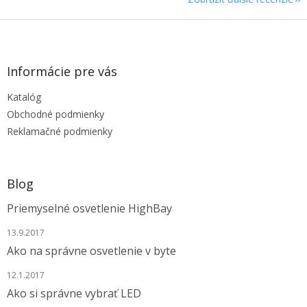
Z
á
p
ä
Informácie pre vás
t
Katalóg
i
e
Obchodné podmienky
Reklamačné podmienky
Blog
Priemyselné osvetlenie HighBay
13.9.2017
Ako na správne osvetlenie v byte
12.1.2017
Ako si správne vybrať LED