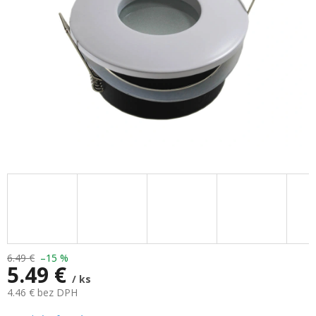
6.49 €
–15 %
5.49 €
/ ks
4.46 € bez DPH
Jednotková