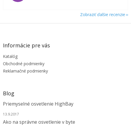
Zobraziť ďalšie recenzie
Z
á
p
ä
Informácie pre vás
t
Katalóg
i
e
Obchodné podmienky
Reklamačné podmienky
Blog
Priemyselné osvetlenie HighBay
13.9.2017
Ako na správne osvetlenie v byte