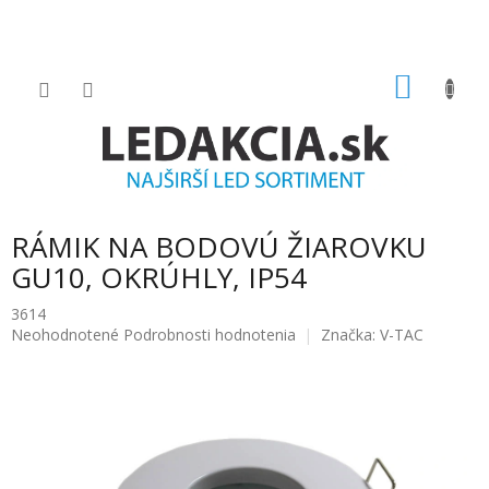
Prejsť
na
obsah
NÁKU
KOŠÍK
RÁMIK NA BODOVÚ ŽIAROVKU
GU10, OKRÚHLY, IP54
3614
Priemerné
Neohodnotené
Podrobnosti hodnotenia
Značka:
V-TAC
hodnotenie
produktu
je
0.0
z
5
hviezdičiek.