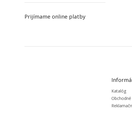
Prijímame online platby
Z
á
p
ä
t
Informá
i
e
Katalóg
Obchodné
Reklamačn