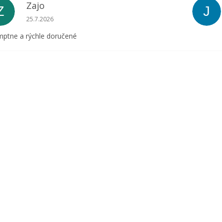
Zajo
Z
J
Hodnotenie obchodu je 5 z 5 hviezdičiek.
25.7.2026
ptne a rýchle doručené