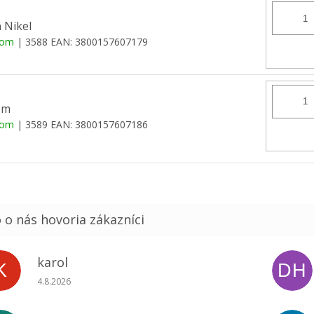
n Nikel
dom
| 3588
EAN:
3800157607179
óm
dom
| 3589
EAN:
3800157607186
karol
K
DH
Hodnotenie obchodu je 5 z 5 hviezdičiek.
4.8.2026