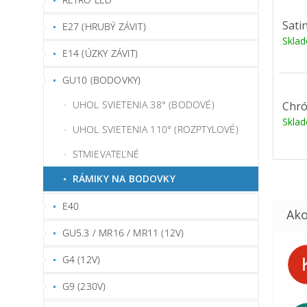
Sati
E27 (HRUBÝ ZÁVIT)
Skla
E14 (ÚZKY ZÁVIT)
GU10 (BODOVKY)
UHOL SVIETENIA 38° (BODOVÉ)
Chr
Skla
UHOL SVIETENIA 110° (ROZPTYLOVÉ)
STMIEVATEĽNÉ
RÁMIKY NA BODOVKY
E40
GU5.3 / MR16 / MR11 (12V)
G4 (12V)
G9 (230V)