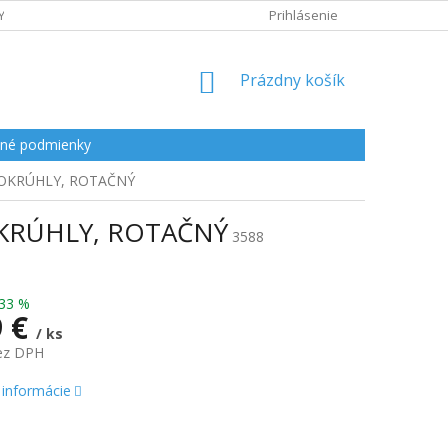
Y
Prihlásenie
NÁKUPNÝ
Prázdny košík
KOŠÍK
né podmienky
 OKRÚHLY, ROTAČNÝ
KRÚHLY, ROTAČNÝ
3588
33 %
9 €
/ ks
bez DPH
ová
 informácie