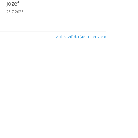
Jozef
Hodnotenie obchodu je 5 z 5 hviezdičiek.
25.7.2026
Zobraziť ďalšie recenzie