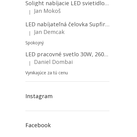
Solight nabíjacie LED svietidlo, 600lm, 2200mAh Li-Ion, USB nabíjanie [WN22]
Jan Mokoš
|
Hodnotenie produktu je 5 z 5 hviezdičiek.
LED nabíjateľná čelovka Supfire HL06, 3 módy + SOS + senzor, nabíjanie cez Micro-USB, 5W, 500lm, 300m
Jan Demcak
|
Hodnotenie produktu je 5 z 5 hviezdičiek.
Spokojný
LED pracovné svetlo 30W, 2600LM, 12V/24V, IP67/2-PACK! [LB0087]
Daniel Dombai
|
Hodnotenie produktu je 5 z 5 hviezdičiek.
Vynikajúce za tú cenu
Instagram
Facebook