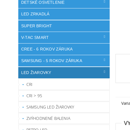
DETSKÉ OSVETLENIE
LED ZRKADLÁ
SUPER BRIGHT
V-TAC SMART
CREE - 6 ROKOV ZÁRUKA
SAMSUNG - 5 ROKOV ZÁRUKA
LED ŽIAROVKY
CRI
CRI > 95
Vari
SAMSUNG LED ŽIAROVKY
ZVÝHODNENÉ BALENIA
RETRO LED