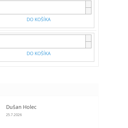
DO KOŠÍKA
DO KOŠÍKA
Dušan Holec
Hodnotenie obchodu je 5 z 5 hviezdičiek.
25.7.2026