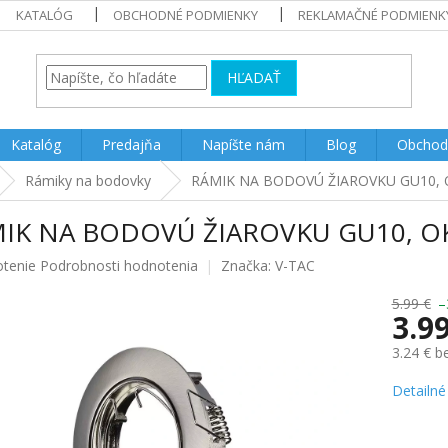
KATALÓG
OBCHODNÉ PODMIENKY
REKLAMAČNÉ PODMIENK
HĽADAŤ
Katalóg
Predajňa
Napíšte nám
Blog
Obchod
Rámiky na bodovky
RÁMIK NA BODOVÚ ŽIAROVKU GU10,
IK NA BODOVÚ ŽIAROVKU GU10, O
rné
otenie
Podrobnosti hodnotenia
Značka:
V-TAC
enie
u
5.99 €
–
3.9
3.24 € 
Jednotk
Detailné
iek.
cena: