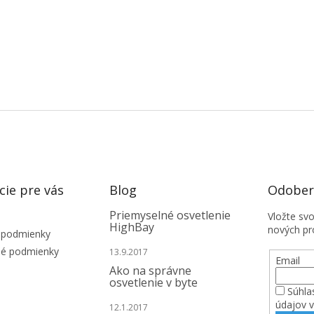
cie pre vás
Blog
Odobera
Priemyselné osvetlenie
Vložte sv
HighBay
nových pr
 podmienky
é podmienky
13.9.2017
Email
Ako na správne
osvetlenie v byte
Súhla
údajov 
12.1.2017