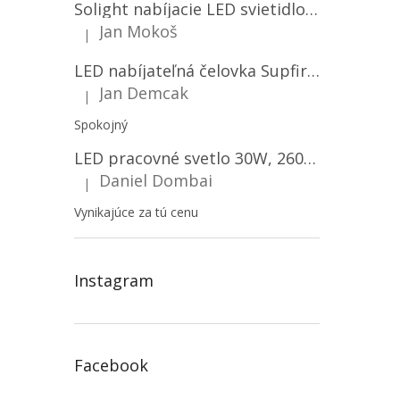
Solight nabíjacie LED svietidlo, 600lm, 2200mAh Li-Ion, USB nabíjanie [WN22]
Jan Mokoš
|
Hodnotenie produktu je 5 z 5 hviezdičiek.
LED nabíjateľná čelovka Supfire HL06, 3 módy + SOS + senzor, nabíjanie cez Micro-USB, 5W, 500lm, 300m
Jan Demcak
|
Hodnotenie produktu je 5 z 5 hviezdičiek.
Spokojný
LED pracovné svetlo 30W, 2600LM, 12V/24V, IP67/2-PACK! [LB0087]
Daniel Dombai
|
Hodnotenie produktu je 5 z 5 hviezdičiek.
Vynikajúce za tú cenu
Instagram
Facebook