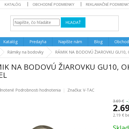
KATALÓG
OBCHODNÉ PODMIENKY
REKLAMAČNÉ PODMIENK
HĽADAŤ
Katalóg
Predajňa
Napíšte nám
Blog
Obchod
Rámiky na bodovky
RÁMIK NA BODOVÚ ŽIAROVKU GU10, O
IK NA BODOVÚ ŽIAROVKU GU10, OK
EL
rné
notené
Podrobnosti hodnotenia
Značka:
V-TAC
enie
u
3.69 €
–
2.6
2.19 € 
Jednotk
Skla
iek.
cena: