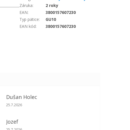
Záruka
:
2 roky
EAN
:
3800157607230
Typ pätice
:
GU10
EAN kód
:
3800157607230
Dušan Holec
Hodnotenie obchodu je 5 z 5 hviezdičiek.
25.7.2026
Jozef
Hodnotenie obchodu je 5 z 5 hviezdičiek.
25.7.2026