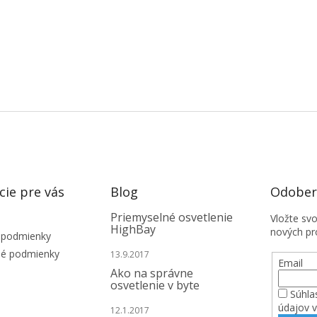
cie pre vás
Blog
Odobera
Priemyselné osvetlenie
Vložte sv
HighBay
nových pr
 podmienky
é podmienky
13.9.2017
Email
Ako na správne
osvetlenie v byte
Súhla
údajov 
12.1.2017