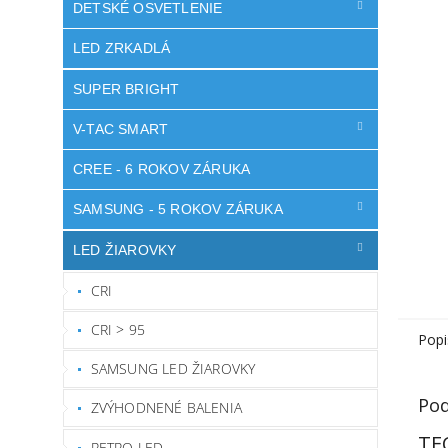
DETSKÉ OSVETLENIE
LED ZRKADLÁ
SUPER BRIGHT
V-TAC SMART
CREE - 6 ROKOV ZÁRUKA
SAMSUNG - 5 ROKOV ZÁRUKA
LED ŽIAROVKY
CRI
CRI > 95
Popi
SAMSUNG LED ŽIAROVKY
Pod
ZVÝHODNENÉ BALENIA
TE
RETRO LED