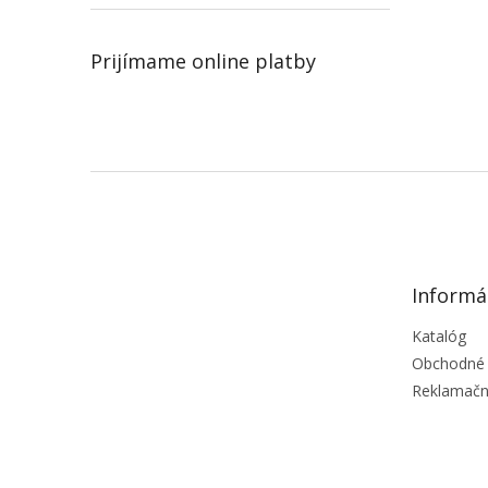
Prijímame online platby
Z
á
p
ä
t
Informá
i
e
Katalóg
Obchodné
Reklamačn