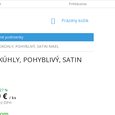
Y
Prihlásenie
NÁKUPNÝ
Prázdny košík
KOŠÍK
né podmienky
KÚHLY, POHYBLIVÝ, SATIN NIKEL
ÚHLY, POHYBLIVÝ, SATIN
27 %
9 €
/ ks
bez DPH
ová
dom