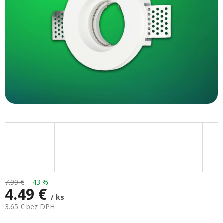
7.99 €
–43 %
4.49 €
/ ks
3.65 € bez DPH
Jednotková