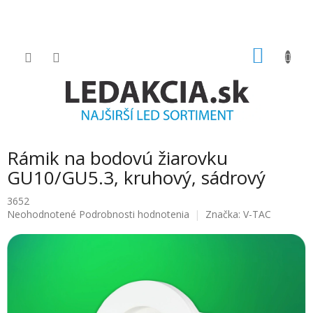
Prejsť
na
obsah
NÁKU
KOŠÍK
Rámik na bodovú žiarovku
GU10/GU5.3, kruhový, sádrový
3652
Priemerné
Neohodnotené
Podrobnosti hodnotenia
Značka:
V-TAC
hodnotenie
produktu
je
0.0
z
5
hviezdičiek.