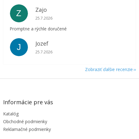
Zajo
Z
Hodnotenie obchodu je 5 z 5 hviezdičiek.
25.7.2026
Promptne a rýchle doručené
Jozef
J
Hodnotenie obchodu je 5 z 5 hviezdičiek.
25.7.2026
Zobraziť ďalšie recenzie
Z
á
p
ä
Informácie pre vás
t
Katalóg
i
e
Obchodné podmienky
Reklamačné podmienky