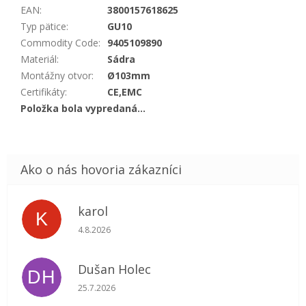
EAN
:
3800157618625
Typ pätice
:
GU10
Commodity Code
:
9405109890
Materiál
:
Sádra
Montážny otvor
:
Ø103mm
Certifikáty
:
CE,EMC
Položka bola vypredaná…
karol
K
Hodnotenie obchodu je 5 z 5 hviezdičiek.
4.8.2026
Dušan Holec
DH
Hodnotenie obchodu je 5 z 5 hviezdičiek.
25.7.2026