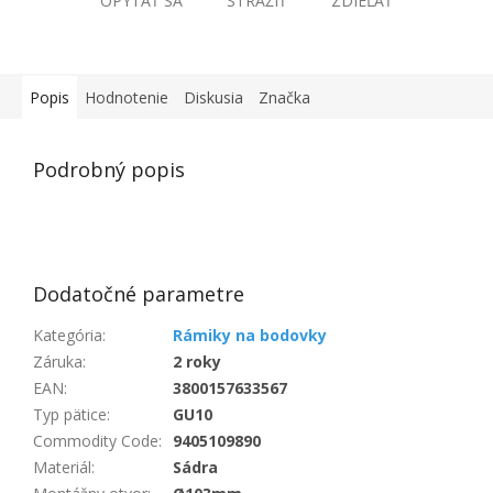
OPÝTAŤ SA
STRÁŽIŤ
ZDIEĽAŤ
Popis
Hodnotenie
Diskusia
Značka
Podrobný popis
Dodatočné parametre
Kategória
:
Rámiky na bodovky
Záruka
:
2 roky
EAN
:
3800157633567
Typ pätice
:
GU10
Commodity Code
:
9405109890
Materiál
:
Sádra