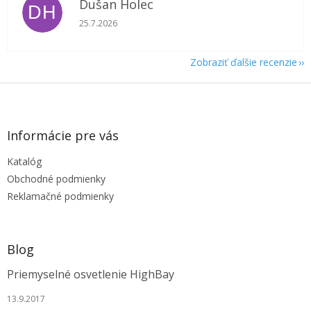
Dušan Holec
DH
Hodnotenie obchodu je 5 z 5 hviezdičiek.
25.7.2026
Zobraziť ďalšie recenzie
Z
á
p
ä
Informácie pre vás
t
Katalóg
i
e
Obchodné podmienky
Reklamačné podmienky
Blog
Priemyselné osvetlenie HighBay
13.9.2017