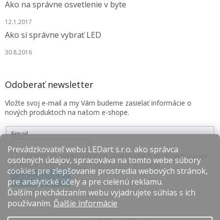
Ako na správne osvetlenie v byte
12.1.2017
Ako si správne vybrať LED
30.8.2016
Odoberať newsletter
Vložte svoj e-mail a my Vám budeme zasielať informácie o
nových produktoch na našom e-shope.
Email
Prevádzkovateľ webu LEDart s.r.o. ako správca
Súhlasím so spracovávaním poskytnutých osobných údajov
osobných údajov, spracováva na tomto webe súbory
v zmysle
Podmienok ochrany osobných údajov
.
cookies pre zlepšovanie prostredia webových stránok,
PRIHLÁSIŤ SA
pre analytické účely a pre cielenú reklamu.
Ďalším prechádzaním webu vyjadrujete súhlas s ich
používaním.
Ďalšie informácie