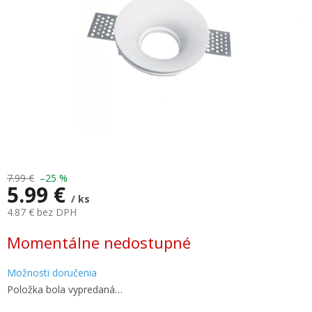
7.99 €
–25 %
5.99 €
/ ks
4.87 € bez DPH
Jednotková
Momentálne nedostupné
cena:
Možnosti doručenia
Položka bola vypredaná…