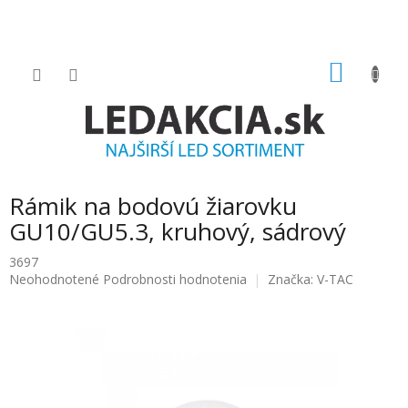
Prejsť
na
obsah
NÁKU
KOŠÍK
Rámik na bodovú žiarovku
GU10/GU5.3, kruhový, sádrový
3697
Priemerné
Neohodnotené
Podrobnosti hodnotenia
Značka:
V-TAC
hodnotenie
produktu
je
0.0
z
5
hviezdičiek.