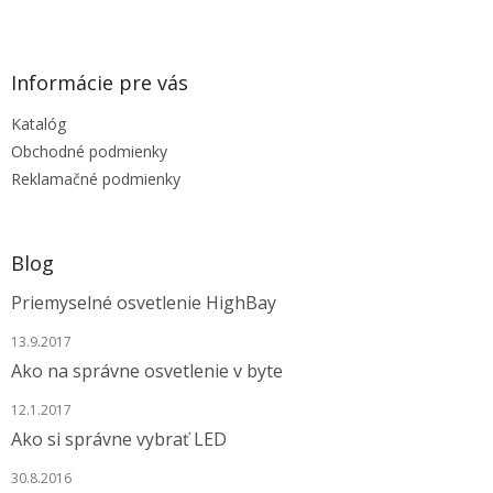
Z
á
p
ä
Informácie pre vás
t
Katalóg
i
e
Obchodné podmienky
Reklamačné podmienky
Blog
Priemyselné osvetlenie HighBay
13.9.2017
Ako na správne osvetlenie v byte
12.1.2017
Ako si správne vybrať LED
30.8.2016