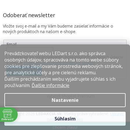
Odoberať newsletter
Vložte svoj e-mail a my Vám budeme zasielať informácie o
nových produktoch na našom e-shope.
Email
Prevádzkovateľ webu LEDart s.r.o. ako správca
Súhlasím so spracovávaním poskytnutých osobných údajov
osobných údajov, spracováva na tomto webe súbory
v zmysle
Podmienok ochrany osobných údajov
.
cookies pre zlepšovanie prostredia webových stránok,
PRIHLÁSIŤ SA
pre analytické účely a pre cielenú reklamu.
Ďalším prechádzaním webu vyjadrujete súhlas s ich
používaním.
Ďalšie informácie
Vytvoril Shoptet Premium
Nastavenie
Copyright 2026
LEDAKCIA.sk
. Všetky práva vyhradené.
Upraviť
Súhlasím
nastavenie cookies
Zobraziť
e
Chcem zľavu!