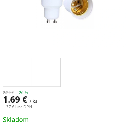
2.29 €
–26 %
1.69 €
/ ks
1.37 € bez DPH
Jednotková
Skladom
cena: