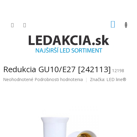
Prejsť
na
obsah
NÁKU
KOŠÍK
Redukcia GU10/E27 [242113]
12198
Priemerné
Neohodnotené
Podrobnosti hodnotenia
Značka:
LED line®
hodnotenie
produktu
je
0.0
z
5
hviezdičiek.