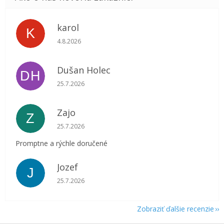
karol
K
Hodnotenie obchodu je 5 z 5 hviezdičiek.
4.8.2026
Dušan Holec
DH
Hodnotenie obchodu je 5 z 5 hviezdičiek.
25.7.2026
Zajo
Z
Hodnotenie obchodu je 5 z 5 hviezdičiek.
25.7.2026
Promptne a rýchle doručené
Jozef
J
Hodnotenie obchodu je 5 z 5 hviezdičiek.
25.7.2026
Zobraziť ďalšie recenzie