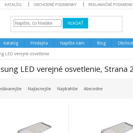
KATALÓG
OBCHODNÉ PODMIENKY
REKLAMAČNÉ PODMIENK
HĽADAŤ
Katalóg
Predajňa
Napíšte nám
Blog
Obchod
g LED verejné osvetlenie
sung LED verejné osvetlenie
, Strana 
edávanejšie
Najlacnejšie
Najdrahšie
Abecedne