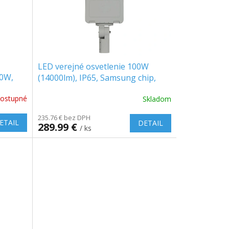
LED verejné osvetlenie 100W
30W,
(14000lm), IP65, Samsung chip,
5700K
ostupné
Skladom
235.76 € bez DPH
ETAIL
DETAIL
289.99 €
/ ks