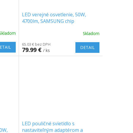
LED verejné osvetlenie, 50W,
4700lm, SAMSUNG chip
3000lm,
Skladom
Skladom
65.03 € bez DPH
ETAIL
DETAIL
79.99 €
/ ks
LED pouličné svietidlo s
70W,
nastaviteľným adaptérom a