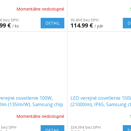
7500lm, SAMSUNG CHIP, 1
Momentálne nedostupné
zadarmo!
 € bez DPH
93.49 € bez DPH
DETAIL
D
.99 €
114.99 €
/ ks
/ pár
erejné osvetlenie 100W,
LED verejné osvetlenie 15
0lm (135lm/W), Samsung chip
(21000lm), IP65, Samsung c
Momentálne nedostupné
€ bez DPH
324.39 € bez DPH
DETAIL
D