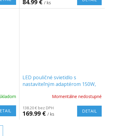
84.99 €
/ ks
LED pouličné svietidlo s
nastaviteľným adaptérom 150W,
3000lm,
16500lm, 100°, SAMSUNG CHIP
Skladom
Momentálne nedostupné
138.20 € bez DPH
ETAIL
DETAIL
169.99 €
/ ks