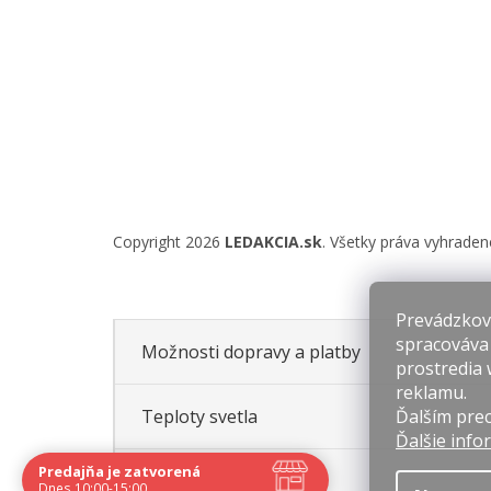
Copyright 2026
LEDAKCIA.sk
. Všetky práva vyhraden
Prevádzkova
spracováva
Možnosti dopravy a platby
prostredia 
reklamu.
Ďalším prec
Teploty svetla
Ďalšie info
Predajňa je zatvorená
Hodnotenie obchodu
Dnes 10:00-15:00