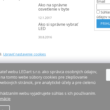
Email
Ako na správne
osvetlenie v byte
Súhla
údajov 
12.1.2017
PRIHL
Ako si správne vybrať
LED
30.8.2016
é.
Upraviť nastavenie cookies
teľ webu LEDart s.r.o. ako správca osobných údajov,
 na tomto webe súbory cookies pre zlepšovanie
webových stránok, pre analytické účely a pre cielenú
hádzaním webu vyjadrujete súhlas s ich používaním.
rmácie