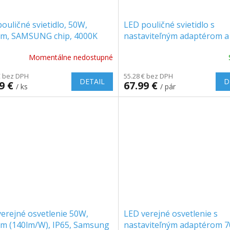
ouličné svietidlo, 50W,
LED pouličné svietidlo s
lm, SAMSUNG chip, 4000K
nastaviteľným adaptérom a
svetelným senzorom 30W, 
Momentálne nedostupné
100°, 1+1 zadarmo!
€ bez DPH
55.28 € bez DPH
DETAIL
D
99 €
67.99 €
/ ks
/ pár
erejné osvetlenie 50W,
LED verejné osvetlenie s
lm (140lm/W), IP65, Samsung
nastaviteľným adaptérom 