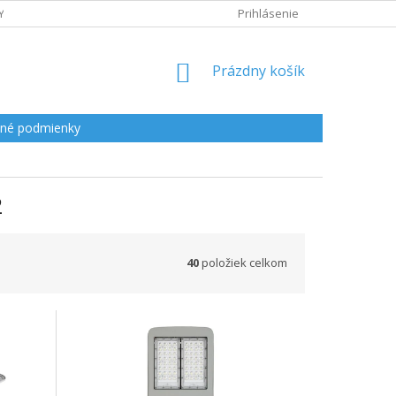
Y
Prihlásenie
NÁKUPNÝ
Prázdny košík
KOŠÍK
né podmienky
2
40
položiek celkom