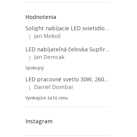
Hodnotenia
Solight nabíjacie LED svietidlo, 600lm, 2200mAh Li-Ion, USB nabíjanie [WN22]
Jan Mokoš
|
Hodnotenie produktu je 5 z 5 hviezdičiek.
LED nabíjateľná čelovka Supfire HL06, 3 módy + SOS + senzor, nabíjanie cez Micro-USB, 5W, 500lm, 300m
Jan Demcak
|
Hodnotenie produktu je 5 z 5 hviezdičiek.
Spokojný
LED pracovné svetlo 30W, 2600LM, 12V/24V, IP67/2-PACK! [LB0087]
Daniel Dombai
|
Hodnotenie produktu je 5 z 5 hviezdičiek.
Vynikajúce za tú cenu
Instagram