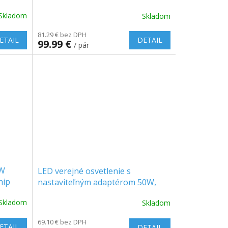
+1
svetelným senzorom 50W, 5000lm,
Skladom
Skladom
SAMSUNG CHIP/2-PACK!
81.29 € bez DPH
ETAIL
DETAIL
99.99 €
/ pár
0W
LED verejné osvetlenie s
hip
nastaviteľným adaptérom 50W,
5740lm, 115°, SAMSUNG CHIP,
Skladom
Skladom
4000K
69.10 € bez DPH
ETAIL
DETAIL