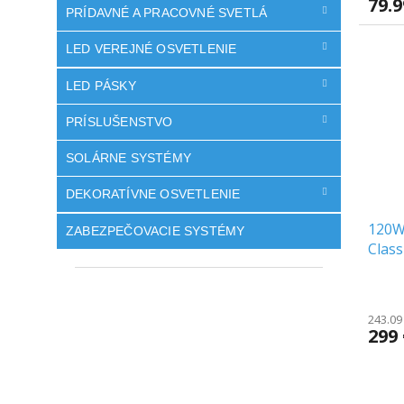
79.
PRÍDAVNÉ A PRACOVNÉ SVETLÁ
LED VEREJNÉ OSVETLENIE
LED PÁSKY
PRÍSLUŠENSTVO
SOLÁRNE SYSTÉMY
DEKORATÍVNE OSVETLENIE
120W
ZABEZPEČOVACIE SYSTÉMY
Class
Sams
243.09
299