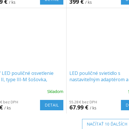
99 €
399 €
/ ks
/ ks
 LED pouličné osvetlenie
LED pouličné svietidlo s
 II, type III-M šošovka,
nastaviteľným adaptérom a
ung chip, 4000K
svetelným senzorom 30W, 
Skladom
100°, SAMSUNG CHIP
 € bez DPH
55.28 € bez DPH
DETAIL
D
 €
67.99 €
/ ks
/ ks
NAČÍTAŤ 10 ĎALŠÍCH