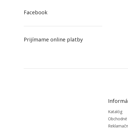
Facebook
Prijímame online platby
Z
á
p
ä
t
Informá
i
e
Katalóg
Obchodné
Reklamačn