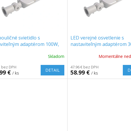
ouličné svietidlo s
LED verejné osvetlenie s
aviteľným adaptérom 100W,
nastaviteľným adaptérom 
0LM, 100°, SAMSUNG CHIP
3000lm (100lm/W), 100°,
Skladom
Momentálne ned
SAMSUNG CHIP
€ bez DPH
47.96 € bez DPH
DETAIL
D
.99 €
58.99 €
/ ks
/ ks