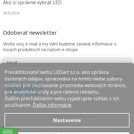
Ako si správne vybrať LED
30.8.2016
Odoberať newsletter
Vložte svoj e-mail a my Vám budeme zasielať informácie o
nových produktoch na našom e-shope.
Email
Prevádzkovateľ webu LEDart s.r.o. ako správca
Súhlasím so spracovávaním poskytnutých osobných údajov
osobných údajov, spracováva na tomto webe súbory
v zmysle
Podmienok ochrany osobných údajov
.
cookies pre zlepšovanie prostredia webových stránok,
PRIHLÁSIŤ SA
pre analytické účely a pre cielenú reklamu.
Ďalším prechádzaním webu vyjadrujete súhlas s ich
používaním.
Ďalšie informácie
Vytvoril Shoptet Premium
Nastavenie