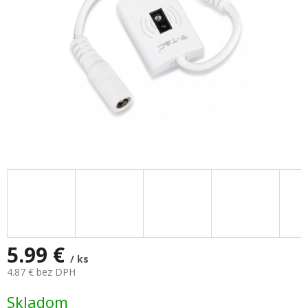
5.99 €
/ ks
4.87 € bez DPH
Jednotková
Skladom
cena: