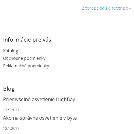
Zobraziť ďalšie recenzie
Z
á
p
ä
Informácie pre vás
t
Katalóg
i
e
Obchodné podmienky
Reklamačné podmienky
Blog
Priemyselné osvetlenie HighBay
13.9.2017
Ako na správne osvetlenie v byte
12.1.2017