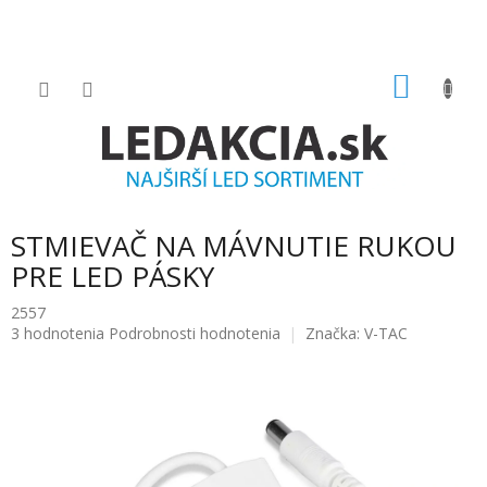
Prejsť
na
obsah
NÁKU
KOŠÍK
STMIEVAČ NA MÁVNUTIE RUKOU
PRE LED PÁSKY
2557
Priemerné
3 hodnotenia
Podrobnosti hodnotenia
Značka:
V-TAC
hodnotenie
produktu
je
5.0
z
5
hviezdičiek.