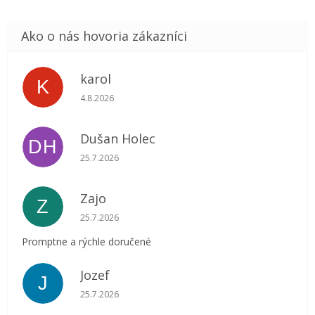
karol
K
Hodnotenie obchodu je 5 z 5 hviezdičiek.
4.8.2026
Dušan Holec
DH
Hodnotenie obchodu je 5 z 5 hviezdičiek.
25.7.2026
Zajo
Z
Hodnotenie obchodu je 5 z 5 hviezdičiek.
25.7.2026
Promptne a rýchle doručené
Jozef
J
Hodnotenie obchodu je 5 z 5 hviezdičiek.
25.7.2026