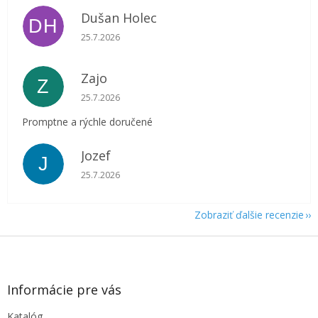
Dušan Holec
DH
Hodnotenie obchodu je 5 z 5 hviezdičiek.
25.7.2026
Zajo
Z
Hodnotenie obchodu je 5 z 5 hviezdičiek.
25.7.2026
Promptne a rýchle doručené
Jozef
J
Hodnotenie obchodu je 5 z 5 hviezdičiek.
25.7.2026
Zobraziť ďalšie recenzie
Z
á
p
ä
Informácie pre vás
t
Katalóg