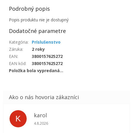
Podrobný popis
Popis produktu nie je dostupný
Dodatočné parametre
Kategória
:
Príslušenstvo
Záruka
:
2 roky
EAN
:
3800157625272
EAN kód
:
3800157625272
Položka bola vypredaná…
karol
K
Hodnotenie obchodu je 5 z 5 hviezdičiek.
4.8.2026