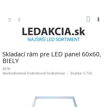
Prejsť
na
obsah
NÁKU
KOŠÍK
Skladací rám pre LED panel 60x60,
BIELY
3678
Priemerné
Neohodnotené
Podrobnosti hodnotenia
Značka:
V-TAC
hodnotenie
produktu
je
0.0
z
5
hviezdičiek.