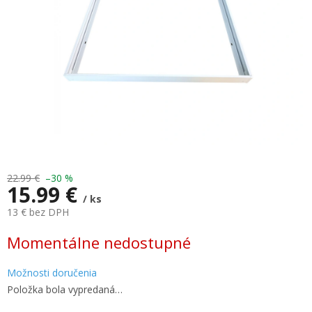
22.99 €
–30 %
15.99 €
/ ks
13 € bez DPH
Jednotková
Momentálne nedostupné
cena:
Možnosti doručenia
Položka bola vypredaná…