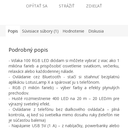
OPÝTAŤ SA
STRÁŽIŤ
ZDIEĽAŤ
Popis
Súvisiace súbory (1)
Hodnotenie
Diskusia
Podrobný popis
- Vďaka 100 RGB LED diódam si môžete vybrať z viac ako 1
milióna farieb a prispôsobiť osvetlenie sviatkom, večierku,
relaxácii alebo každodennej nálade.
- Ovládanie cez Bluetooth - stačí si stiahnuť bezplatnú
aplikáciu LotusLamp X a spárovať ju s telefónom.
- RGB (1 milión farieb) – výber farby a efekty plynulých
prechodov.
- Husté rozmiestnenie 400 LED na 20 m – 20 LED/m pre
výrazný svetelný efekt.
- Ovládanie z telefónu bez diaľkového ovládača – plná
kontrola, aj keď sú svetielka mimo dosahu ruky (telefón nie
je súčasťou balenia)
- Napájanie USB 5V (1 A) – z nabíjačky, powerbanky alebo