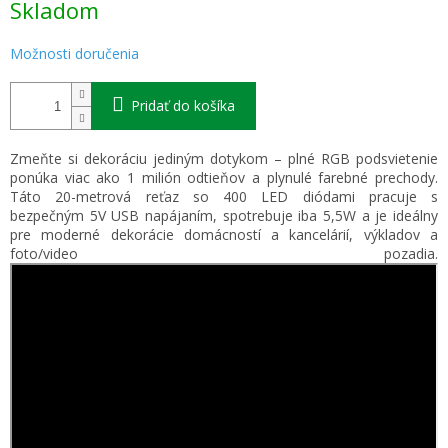
Skladom
cena:
Možnosti doručenia
Pridať do košíka
Zmeňte si dekoráciu jediným dotykom –
plné RGB
podsvietenie
ponúka
viac ako 1 milión odtieňov
a plynulé farebné prechody.
Táto 20-metrová reťaz so 4
00 LED diódami
pracuje s
bezpečným
5V USB
napájaním, spotrebuje iba
5,5W
a je ideálny
pre moderné dekorácie domácností a kancelárií, výkladov a
foto/video pozadia.