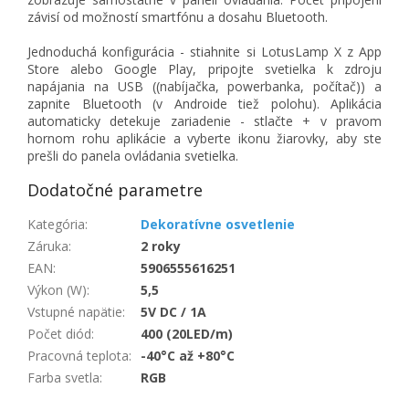
závisí od možností smartfónu a dosahu Bluetooth.
Jednoduchá konfigurácia - stiahnite si LotusLamp X z App
Store alebo Google Play, pripojte svetielka k zdroju
napájania na USB ((nabíjačka, powerbanka, počítač)) a
zapnite Bluetooth (v Androide tiež polohu). Aplikácia
automaticky detekuje zariadenie - stlačte + v pravom
hornom rohu aplikácie a vyberte ikonu žiarovky, aby ste
prešli do panela ovládania svetielka.
Dodatočné parametre
Kategória
:
Dekoratívne osvetlenie
Záruka
:
2 roky
EAN
:
5906555616251
Výkon (W)
:
5,5
Vstupné napätie
:
5V DC / 1A
Počet diód
:
400 (20LED/m)
Pracovná teplota
:
-40°C až +80°C
Farba svetla
:
RGB