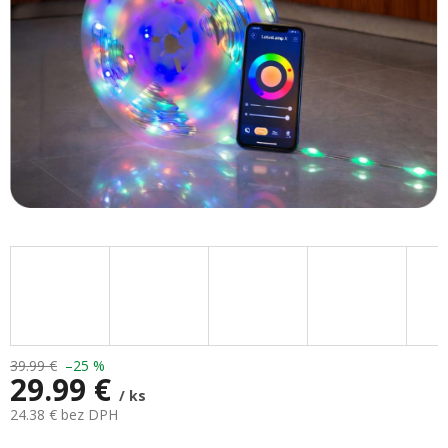
39.99 €
–25 %
29.99 €
/ ks
24.38 € bez DPH
Jednotková