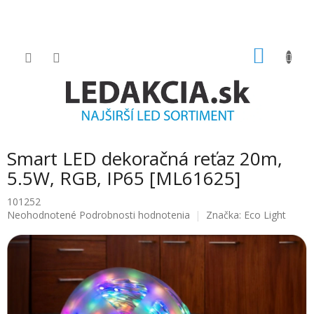
Prejsť
na
obsah
NÁKU
KOŠÍK
Smart LED dekoračná reťaz 20m,
5.5W, RGB, IP65 [ML61625]
101252
Priemerné
Neohodnotené
Podrobnosti hodnotenia
Značka:
Eco Light
hodnotenie
produktu
je
0.0
z
5
hviezdičiek.