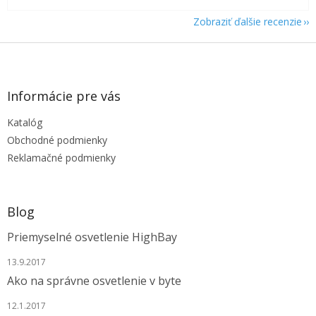
Zobraziť ďalšie recenzie
Z
á
p
ä
Informácie pre vás
t
Katalóg
i
e
Obchodné podmienky
Reklamačné podmienky
Blog
Priemyselné osvetlenie HighBay
13.9.2017
Ako na správne osvetlenie v byte
12.1.2017