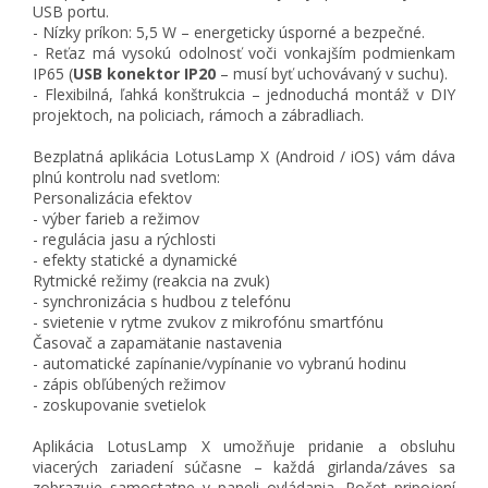
USB portu.
- Nízky príkon: 5,5 W – energeticky úsporné a bezpečné.
- Reťaz má vysokú odolnosť voči vonkajším podmienkam
IP65 (
USB konektor IP20
– musí byť uchovávaný v suchu).
- Flexibilná, ľahká konštrukcia – jednoduchá montáž v DIY
projektoch, na policiach, rámoch a zábradliach.
Bezplatná aplikácia LotusLamp X (Android / iOS) vám dáva
plnú kontrolu nad svetlom:
Personalizácia efektov
- výber farieb a režimov
- regulácia jasu a rýchlosti
- efekty statické a dynamické
Rytmické režimy (reakcia na zvuk)
- synchronizácia s hudbou z telefónu
- svietenie v rytme zvukov z mikrofónu smartfónu
Časovač a zapamätanie nastavenia
- automatické zapínanie/vypínanie vo vybranú hodinu
- zápis obľúbených režimov
- zoskupovanie svetielok
Aplikácia LotusLamp X umožňuje pridanie a obsluhu
viacerých zariadení súčasne – každá girlanda/záves sa
zobrazuje samostatne v paneli ovládania. Počet pripojení