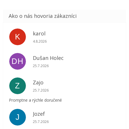
karol
K
Hodnotenie obchodu je 5 z 5 hviezdičiek.
4.8.2026
Dušan Holec
DH
Hodnotenie obchodu je 5 z 5 hviezdičiek.
25.7.2026
Zajo
Z
Hodnotenie obchodu je 5 z 5 hviezdičiek.
25.7.2026
Promptne a rýchle doručené
Jozef
J
Hodnotenie obchodu je 5 z 5 hviezdičiek.
25.7.2026