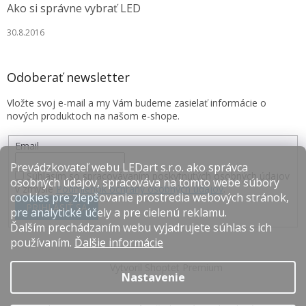
Ako si správne vybrať LED
30.8.2016
Odoberať newsletter
Vložte svoj e-mail a my Vám budeme zasielať informácie o
nových produktoch na našom e-shope.
Email
Prevádzkovateľ webu LEDart s.r.o. ako správca
Súhlasím so spracovávaním poskytnutých osobných údajov
osobných údajov, spracováva na tomto webe súbory
v zmysle
Podmienok ochrany osobných údajov
.
cookies pre zlepšovanie prostredia webových stránok,
PRIHLÁSIŤ SA
pre analytické účely a pre cielenú reklamu.
Ďalším prechádzaním webu vyjadrujete súhlas s ich
používaním.
Ďalšie informácie
Vytvoril Shoptet Premium
Nastavenie