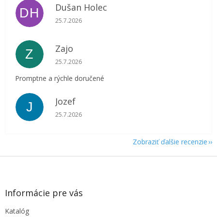
Dušan Holec
DH
Hodnotenie obchodu je 5 z 5 hviezdičiek.
25.7.2026
Zajo
Z
Hodnotenie obchodu je 5 z 5 hviezdičiek.
25.7.2026
Promptne a rýchle doručené
Jozef
J
Hodnotenie obchodu je 5 z 5 hviezdičiek.
25.7.2026
Zobraziť ďalšie recenzie
Z
á
p
ä
Informácie pre vás
t
Katalóg
i