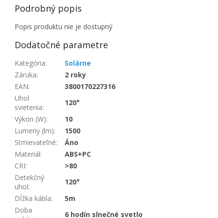
Podrobný popis
Popis produktu nie je dostupný
Dodatočné parametre
Kategória
:
Solárne
Záruka
:
2 roky
EAN
:
3800170227316
Uhol
120°
svietenia
:
Výkon (W)
:
10
Lumeny (lm)
:
1500
Stmievateľné
:
Áno
Materiál
:
ABS+PC
CRI
:
>80
Detekčný
120°
uhol
:
Dĺžka kábla
:
5m
Doba
6 hodín slnečné svetlo