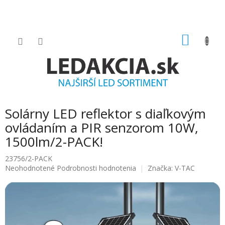
Prejsť
na
obsah
NÁKU
KOŠÍK
Solárny LED reflektor s diaľkovým
ovládaním a PIR senzorom 10W,
1500lm/2-PACK!
23756/2-PACK
Priemerné
Neohodnotené
Podrobnosti hodnotenia
Značka:
V-TAC
hodnotenie
produktu
je
0.0
z
5