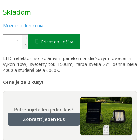
Jednotková
Skladom
cena:
Možnosti doručenia
Pridať do košíka
LED reflektor so solárnym panelom a diaľkovým ovládaním -
výkon 10W, svetelný tok 1500lm, farba svetla 2v1 denná biela
4000 a studená biela 6000K.
Cena je za 2 kusy!
Potrebujete len jeden kus?
Zobraziť jeden kus