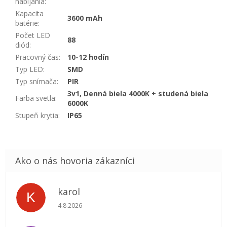
nabíjania
:
Kapacita
3600 mAh
batérie
:
Počet LED
88
diód
:
Pracovný čas
:
10-12 hodín
Typ LED
:
SMD
Typ snímača
:
PIR
3v1, Denná biela 4000K + studená biela
Farba svetla
:
6000K
Stupeň krytia
:
IP65
karol
K
Hodnotenie obchodu je 5 z 5 hviezdičiek.
4.8.2026