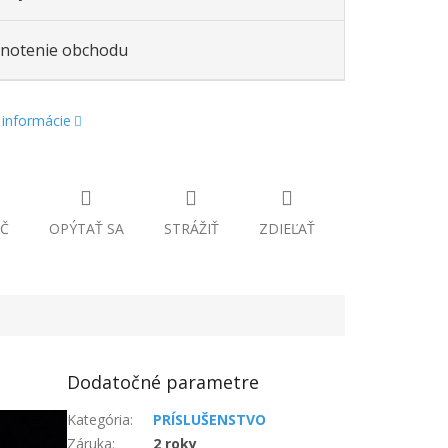
notenie obchodu
 informácie
Č
OPÝTAŤ SA
STRÁŽIŤ
ZDIEĽAŤ
Dodatočné parametre
Kategória
:
PRÍSLUŠENSTVO
Záruka
:
2 roky