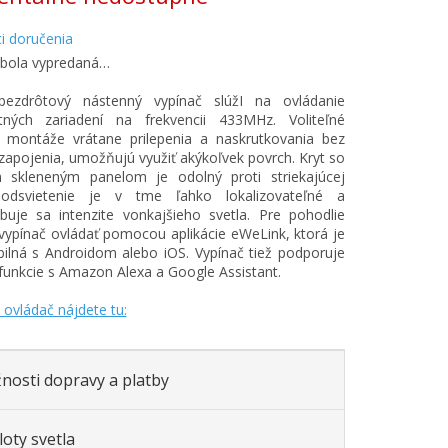
i doručenia
 bola vypredaná…
bezdrôtový nástenný vypínač slúžI na ovládanie
entných zariadení na frekvencii 433MHz. Voliteľné
 montáže vrátane prilepenia a naskrutkovania bez
zapojenia, umožňujú využiť akýkoľvek povrch. Kryt so
m skleneným panelom je odolný proti striekajúcej
odsvietenie je v tme ľahko lokalizovateľné a
buje sa intenzite vonkajšieho svetla. Pre pohodlie
ypínač ovládať pomocou aplikácie eWeLink, ktorá je
ilná s Androidom alebo iOS. Vypínač tiež podporuje
funkcie s Amazon Alexa a Google Assistant.
 ovládač nájdete tu:
nosti dopravy a platby
oty svetla