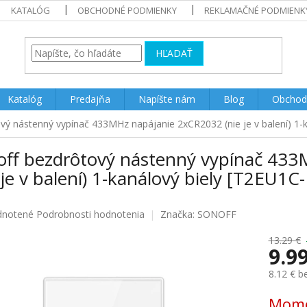
KATALÓG
OBCHODNÉ PODMIENKY
REKLAMAČNÉ PODMIENK
HĽADAŤ
Katalóg
Predajňa
Napíšte nám
Blog
Obchod
vý nástenný vypínač 433MHz napájanie 2xCR2032 (nie je v balení) 1-
off bezdrôtový nástenný vypínač 43
 je v balení) 1-kanálový biely [T2EU1C
rné
notené
Podrobnosti hodnotenia
Značka:
SONOFF
enie
u
13.29 €
9.9
8.12 € 
Jednotk
Mome
iek.
cena: