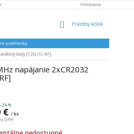
Y
Prihlásenie
NÁKUPNÝ
Prázdny košík
KOŠÍK
né podmienky
kanálový biely [T2EU1C-RF]
3MHz napájanie 2xCR2032
-RF]
–24 %
9 €
/ ks
bez DPH
ová
ntálne nedostupné