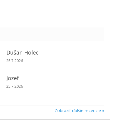
Dušan Holec
Hodnotenie obchodu je 5 z 5 hviezdičiek.
25.7.2026
Jozef
Hodnotenie obchodu je 5 z 5 hviezdičiek.
25.7.2026
Zobraziť ďalšie recenzie