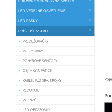
PRÍDAVNÉ A PRACOVNÉ SVETLÁ
LED VEREJNÉ OSVETLENIE
LED PÁSKY
PRÍSLUŠENSTVO
PREDLŽOVAČKY
VYCHYTÁVKY
POHYBOVÉ SENZORY
OBJÍMKY A PÄTICE
Popi
KÁBLE, PÚZDRA, SPOJKY
REDUKCIE
Pod
VYPÍNAČE
LED OBRAZOVKY