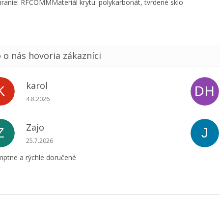
ranie: RFCOMMMateriál krytu: polykarbonát, tvrdené sklo
karol
K
DH
Hodnotenie obchodu je 5 z 5 hviezdičiek.
4.8.2026
Zajo
Z
J
Hodnotenie obchodu je 5 z 5 hviezdičiek.
25.7.2026
ptne a rýchle doručené