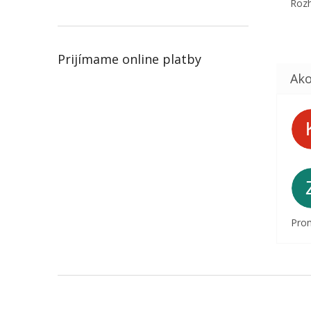
Rozh
Prijímame online platby
Prom
Z
á