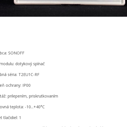
obca: SONOFF
modulu: dotykový spínač
bná séria: T2EU1C-RF
eň ochrany: IP00
áž: prilepením, priskrutkovaním
ovná teplota: -10...+40°C
 tlačidiel: 1