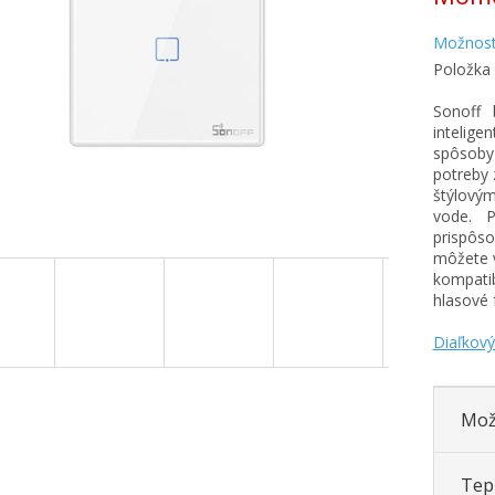
Možnost
Položka
Sonoff 
intelig
spôsoby
potreby 
štýlový
vode. P
prispôso
môžete v
kompatib
hlasové 
Diaľkový
Mož
Tepl