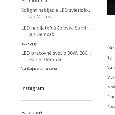
Hodnotenia
Solight nabíjacie LED svietidlo, 600lm, 2200mAh Li-Ion, USB nabíjanie [WN22]
Jan Mokoš
|
Hodnotenie produktu je 5 z 5 hviezdičiek.
LED nabíjateľná čelovka Supfire HL06, 3 módy + SOS + senzor, nabíjanie cez Micro-USB, 5W, 500lm, 300m
Jan Demcak
|
Hodnotenie produktu je 5 z 5 hviezdičiek.
Spokojný
Výr
LED pracovné svetlo 30W, 2600LM, 12V/24V, IP67/2-PACK! [LB0087]
Typ 
Daniel Dombai
|
Hodnotenie produktu je 5 z 5 hviezdičiek.
Výro
Vynikajúce za tú cenu
Stup
Mont
Instagram
Prac
Počet
Facebook