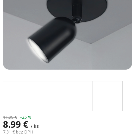
11.99 €
–25 %
8.99 €
/ ks
7.31 € bez DPH