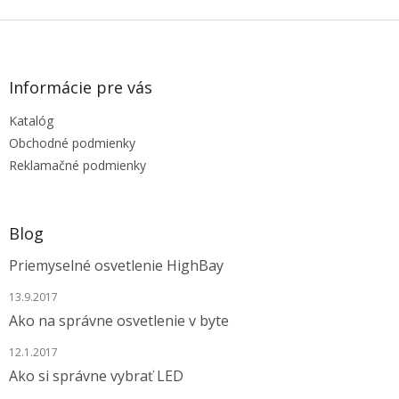
Z
á
p
ä
Informácie pre vás
t
Katalóg
i
e
Obchodné podmienky
Reklamačné podmienky
Blog
Priemyselné osvetlenie HighBay
13.9.2017
Ako na správne osvetlenie v byte
12.1.2017
Ako si správne vybrať LED