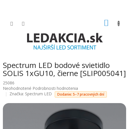
Prejsť
na
obsah
NÁKU
KOŠÍK
Spectrum LED bodové svietidlo
SOLIS 1xGU10, čierne [SLIP005041]
25086
Priemerné
Neohodnotené
Podrobnosti hodnotenia
hodnotenie
Značka:
Spectrum LED
Dodanie: 5–7 pracovných dní
produktu
je
0.0
z
5
hviezdičiek.