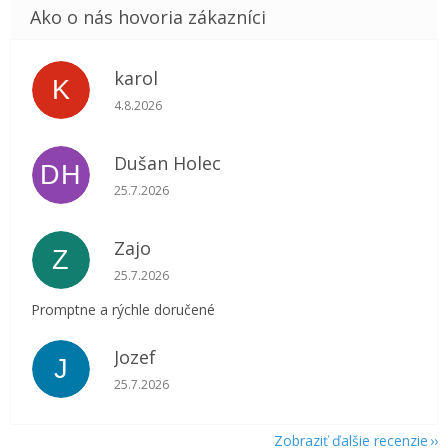
karol
K
Hodnotenie obchodu je 5 z 5 hviezdičiek.
4.8.2026
Dušan Holec
DH
Hodnotenie obchodu je 5 z 5 hviezdičiek.
25.7.2026
Zajo
Z
Hodnotenie obchodu je 5 z 5 hviezdičiek.
25.7.2026
Promptne a rýchle doručené
Jozef
J
Hodnotenie obchodu je 5 z 5 hviezdičiek.
25.7.2026
Zobraziť ďalšie recenzie