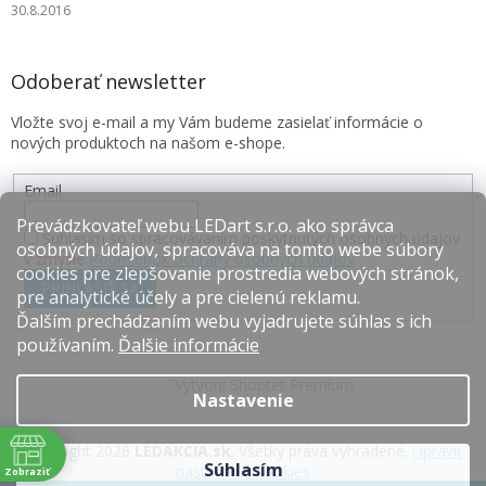
30.8.2016
Odoberať newsletter
Vložte svoj e-mail a my Vám budeme zasielať informácie o
nových produktoch na našom e-shope.
Email
Prevádzkovateľ webu LEDart s.r.o. ako správca
Súhlasím so spracovávaním poskytnutých osobných údajov
osobných údajov, spracováva na tomto webe súbory
v zmysle
Podmienok ochrany osobných údajov
.
cookies pre zlepšovanie prostredia webových stránok,
PRIHLÁSIŤ SA
pre analytické účely a pre cielenú reklamu.
Ďalším prechádzaním webu vyjadrujete súhlas s ich
používaním.
Ďalšie informácie
Vytvoril Shoptet Premium
Nastavenie
Copyright 2026
LEDAKCIA.sk
. Všetky práva vyhradené.
Upraviť
Súhlasím
nastavenie cookies
Zobraziť