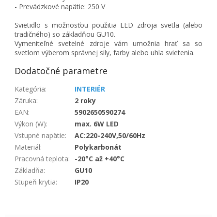
- Prevádzkové napätie: 250 V
Svietidlo s možnosťou použitia LED zdroja svetla (alebo
tradičného) so základňou GU10.
Vymeniteľné svetelné zdroje vám umožnia hrať sa so
svetlom výberom správnej sily, farby alebo uhla svietenia.
Dodatočné parametre
Kategória
:
INTERIÉR
Záruka
:
2 roky
EAN
:
5902650590274
Výkon (W)
:
max. 6W LED
Vstupné napätie
:
AC:220-240V,50/60Hz
Materiál
:
Polykarbonát
Pracovná teplota
:
-20°C až +40°C
Základňa
:
GU10
Stupeň krytia
:
IP20