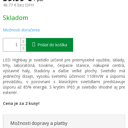
48.77 € bez DPH
Jednotková
Skladom
cena:
Možnosti doručenia
Pridať do košíka
LED Highbay je svietidlo určené pre priemyselné využitie, sklady,
trhy, laboratóriá, továrne, čerpacie stanice, nákupné centrá,
výstavné haly, štadióny a ďalšie veľké plochy. Svietidlo má
jedinečný dizajn, vysokú svetelnú účinnosť 110lm/W a úspornú
prevádzku, v porovnaní s klasickými svietidlami predstavuje
úsporu až 85% energie. S krytím IP65 je svietidlo vhodné aj pre
exteriér.
Cena je za 2 kusy!
Možnosti dopravy a platby