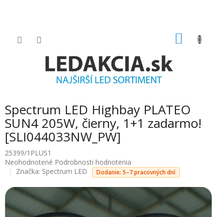
Prejsť
na
obsah
NÁKU
KOŠÍK
Spectrum LED Highbay PLATEO
SUN4 205W, čierny, 1+1 zadarmo!
[SLI044033NW_PW]
25399/1PLUS1
Priemerné
Neohodnotené
Podrobnosti hodnotenia
hodnotenie
Značka:
Spectrum LED
Dodanie: 5–7 pracovných dní
produktu
je
0.0
z
5