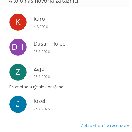
karol
K
Hodnotenie obchodu je 5 z 5 hviezdičiek.
4.8.2026
Dušan Holec
DH
Hodnotenie obchodu je 5 z 5 hviezdičiek.
25.7.2026
Zajo
Z
Hodnotenie obchodu je 5 z 5 hviezdičiek.
25.7.2026
Promptne a rýchle doručené
Jozef
J
Hodnotenie obchodu je 5 z 5 hviezdičiek.
25.7.2026
Zobraziť ďalšie recenzie