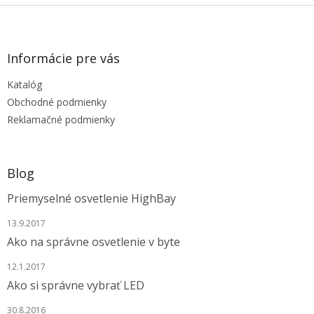
Z
á
p
ä
Informácie pre vás
t
Katalóg
i
e
Obchodné podmienky
Reklamačné podmienky
Blog
Priemyselné osvetlenie HighBay
13.9.2017
Ako na správne osvetlenie v byte
12.1.2017
Ako si správne vybrať LED
30.8.2016