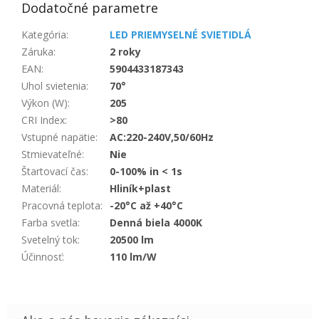
Dodatočné parametre
Kategória
:
LED PRIEMYSELNÉ SVIETIDLÁ
Záruka
:
2 roky
EAN
:
5904433187343
Uhol svietenia
:
70°
Výkon (W)
:
205
CRI Index
:
>80
Vstupné napätie
:
AC:220-240V,50/60Hz
Stmievateľné
:
Nie
Štartovací čas
:
0-100% in < 1s
Materiál
:
Hliník+plast
Pracovná teplota
:
-20°C až +40°C
Farba svetla
:
Denná biela 4000K
Svetelný tok
:
20500 lm
Účinnosť
:
110 lm/W