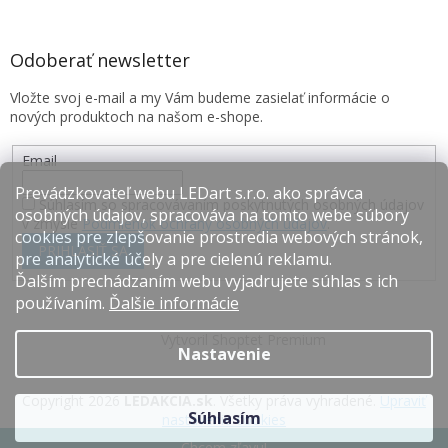
Odoberať newsletter
Vložte svoj e-mail a my Vám budeme zasielať informácie o
nových produktoch na našom e-shope.
Email
Prevádzkovateľ webu LEDart s.r.o. ako správca
Súhlasím so spracovávaním poskytnutých osobných údajov
osobných údajov, spracováva na tomto webe súbory
v zmysle
Podmienok ochrany osobných údajov
.
cookies pre zlepšovanie prostredia webových stránok,
PRIHLÁSIŤ SA
pre analytické účely a pre cielenú reklamu.
Ďalším prechádzaním webu vyjadrujete súhlas s ich
používaním.
Ďalšie informácie
Vytvoril Shoptet Premium
Nastavenie
Copyright 2026
LEDAKCIA.sk
. Všetky práva vyhradené.
Upraviť
Súhlasím
nastavenie cookies
Chcem zľavu!