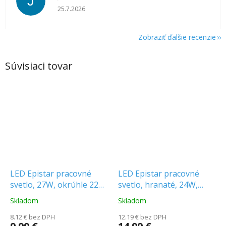
J
Hodnotenie obchodu je 5 z 5 hviezdičiek.
25.7.2026
Zobraziť ďalšie recenzie
Súvisiaci tovar
LED Epistar pracovné
LED Epistar pracovné
svetlo, 27W, okrúhle 2200
svetlo, hranaté, 24W,
lm, 12/24V, IP67 [L0076]
1430lm, 12/24V, IP67
Skladom
Skladom
Priemerné
Priemerné
[L0077S]
hodnotenie
hodnotenie
8.12 € bez DPH
12.19 € bez DPH
produktu
produktu