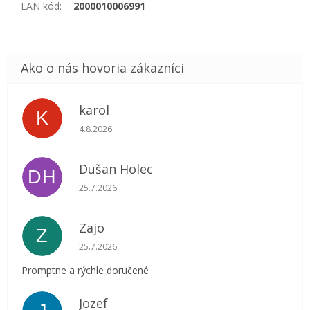
EAN kód
:
2000010006991
karol
K
Hodnotenie obchodu je 5 z 5 hviezdičiek.
4.8.2026
Dušan Holec
DH
Hodnotenie obchodu je 5 z 5 hviezdičiek.
25.7.2026
Zajo
Z
Hodnotenie obchodu je 5 z 5 hviezdičiek.
25.7.2026
Promptne a rýchle doručené
Jozef