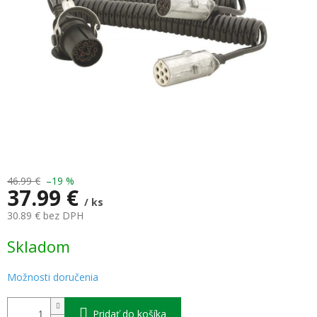
46.99 €
–19 %
37.99 €
/ ks
30.89 € bez DPH
Jednotková
Skladom
cena:
Možnosti doručenia
Pridať do košíka