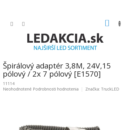
Prejsť
na
obsah
NÁKU
KOŠÍK
Špirálový adaptér 3,8M, 24V,15
pólový / 2x 7 pólový [E1570]
11114
Priemerné
Neohodnotené
Podrobnosti hodnotenia
Značka:
TruckLED
hodnotenie
produktu
je
0.0
z
5
hviezdičiek.