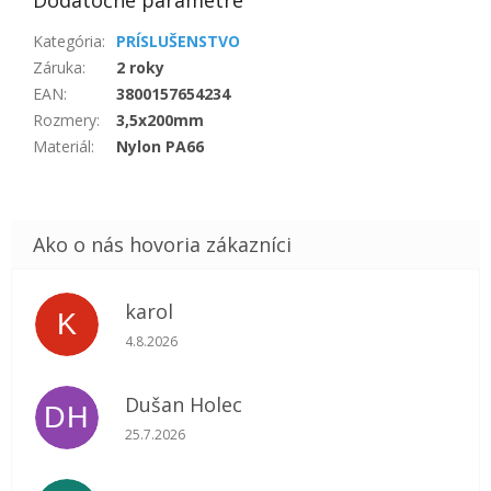
Dodatočné parametre
Kategória
:
PRÍSLUŠENSTVO
Záruka
:
2 roky
EAN
:
3800157654234
Rozmery
:
3,5x200mm
Materiál
:
Nylon PA66
karol
K
Hodnotenie obchodu je 5 z 5 hviezdičiek.
4.8.2026
Dušan Holec
DH
Hodnotenie obchodu je 5 z 5 hviezdičiek.
25.7.2026