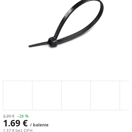
hviezdičiek.
2.29 €
–26 %
1.69 €
/ balenie
1.37 € bez DPH