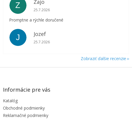
Zajo
Z
Hodnotenie obchodu je 5 z 5 hviezdičiek.
25.7.2026
Promptne a rýchle doručené
Jozef
J
Hodnotenie obchodu je 5 z 5 hviezdičiek.
25.7.2026
Zobraziť ďalšie recenzie
Z
á
p
ä
Informácie pre vás
t
Katalóg
i
e
Obchodné podmienky
Reklamačné podmienky