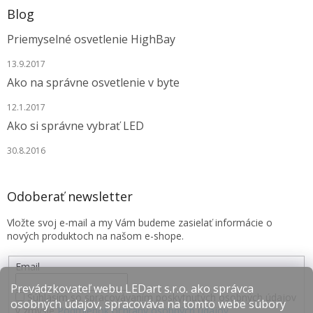
Blog
Priemyselné osvetlenie HighBay
13.9.2017
Ako na správne osvetlenie v byte
12.1.2017
Ako si správne vybrať LED
30.8.2016
Odoberať newsletter
Vložte svoj e-mail a my Vám budeme zasielať informácie o
nových produktoch na našom e-shope.
Email
Prevádzkovateľ webu LEDart s.r.o. ako správca
Súhlasím so spracovávaním poskytnutých osobných údajov
osobných údajov, spracováva na tomto webe súbory
v zmysle
Podmienok ochrany osobných údajov
.