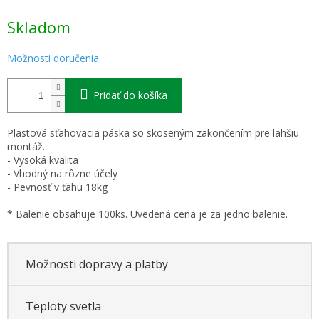
Jednotková
Skladom
cena:
Možnosti doručenia
Pridať do košíka
Plastová sťahovacia páska so skoseným zakončením pre lahšiu
montáž.
- Vysoká kvalita
- Vhodný na rôzne účely
- Pevnosť v ťahu 18kg
* Balenie obsahuje 100ks. Uvedená cena je za jedno balenie.
Možnosti dopravy a platby
Teploty svetla