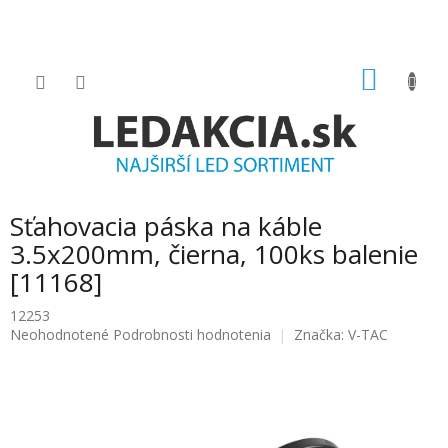
Prejsť
na
obsah
NÁKU
KOŠÍK
Sťahovacia páska na káble
3.5x200mm, čierna, 100ks balenie
[11168]
12253
Priemerné
Neohodnotené
Podrobnosti hodnotenia
Značka:
V-TAC
hodnotenie
produktu
je
0.0
z
5