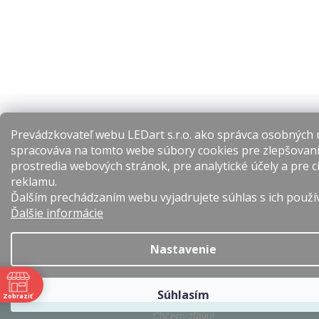
Prevádzkovateľ webu LEDart s.r.o. ako správca osobných 
spracováva na tomto webe súbory cookies pre zlepšovan
prostredia webových stránok, pre analytické účely a pre c
reklamu.
Ďalším prechádzaním webu vyjadrujete súhlas s ich použí
Ďalšie informácie
Nastavenie
Súhlasím
Zobraziť
e
Chcem zľavu!