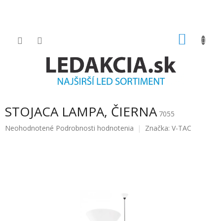
Prejsť
na
obsah
NÁKU
KOŠÍK
STOJACA LAMPA, ČIERNA
7055
Priemerné
Neohodnotené
Podrobnosti hodnotenia
Značka:
V-TAC
hodnotenie
produktu
je
0.0
z
5
hviezdičiek.