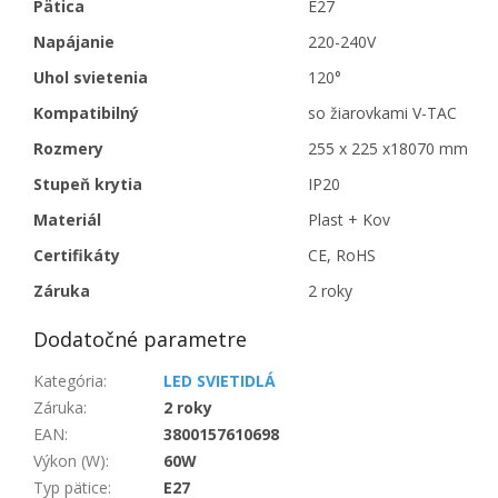
Pätica
E27
Napájanie
220-240V
Uhol svietenia
120°
Kompatibilný
so žiarovkami V-TAC
Rozmery
255 x 225 x18070 mm
Stupeň krytia
IP20
Materiál
Plast + Kov
Certifikáty
CE, RoHS
Záruka
2 roky
Dodatočné parametre
Kategória
:
LED SVIETIDLÁ
Záruka
:
2 roky
EAN
:
3800157610698
Výkon (W)
:
60W
Typ pätice
:
E27