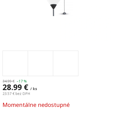
34.99 €
–17 %
28.99 €
/ ks
23.57 € bez DPH
Jednotková
Momentálne nedostupné
cena: