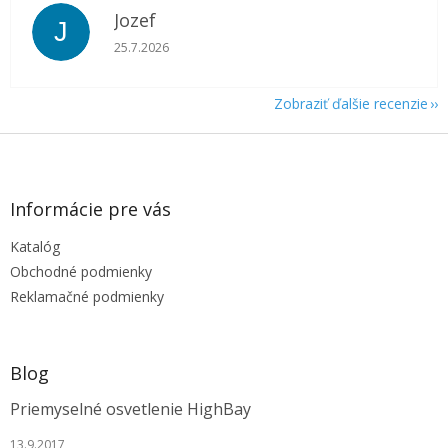
Jozef
J
Hodnotenie obchodu je 5 z 5 hviezdičiek.
25.7.2026
Zobraziť ďalšie recenzie
Z
á
p
ä
Informácie pre vás
t
Katalóg
i
e
Obchodné podmienky
Reklamačné podmienky
Blog
Priemyselné osvetlenie HighBay
13.9.2017