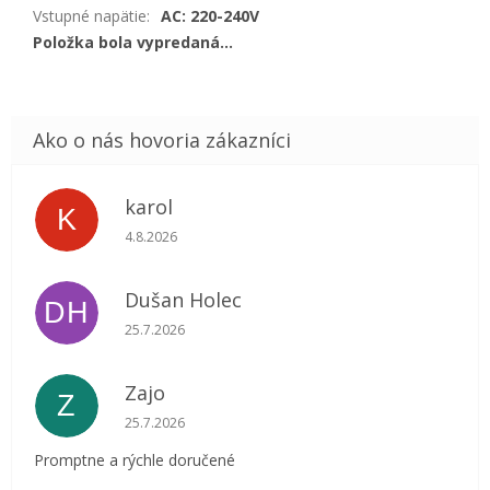
Vstupné napätie
:
AC: 220-240V
Položka bola vypredaná…
karol
K
Hodnotenie obchodu je 5 z 5 hviezdičiek.
4.8.2026
Dušan Holec
DH
Hodnotenie obchodu je 5 z 5 hviezdičiek.
25.7.2026
Zajo
Z
Hodnotenie obchodu je 5 z 5 hviezdičiek.
25.7.2026
Promptne a rýchle doručené