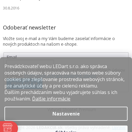
30.8.2016
Odoberať newsletter
Vložte svoj e-mail a my Vám budeme zasielať informácie o
nových produktoch na našom e-shope.
Email
Prevádzkovateľ webu LEDart s.r.o. ako správca
Súhlasím so spracovávaním poskytnutých osobných údajov
osobných údajov, spracováva na tomto webe súbory
v zmysle
Podmienok ochrany osobných údajov
.
cookies pre zlepšovanie prostredia webových stránok,
PRIHLÁSIŤ SA
pre analytické účely a pre cielenú reklamu.
Ďalším prechádzaním webu vyjadrujete súhlas s ich
používaním.
Ďalšie informácie
Vytvoril Shoptet Premium
Nastavenie
Copyright 2026
LEDAKCIA.sk
. Všetky práva vyhradené.
Upraviť