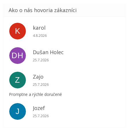
karol
K
Hodnotenie obchodu je 5 z 5 hviezdičiek.
4.8.2026
Dušan Holec
DH
Hodnotenie obchodu je 5 z 5 hviezdičiek.
25.7.2026
Zajo
Z
Hodnotenie obchodu je 5 z 5 hviezdičiek.
25.7.2026
Promptne a rýchle doručené
Jozef
J
Hodnotenie obchodu je 5 z 5 hviezdičiek.
25.7.2026