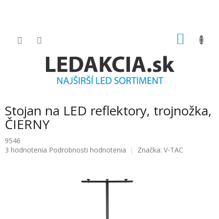
Prejsť
na
obsah
NÁKU
KOŠÍK
Stojan na LED reflektory, trojnožka,
ČIERNY
9546
Priemerné
3 hodnotenia
Podrobnosti hodnotenia
Značka:
V-TAC
hodnotenie
produktu
je
5.0
z
5
hviezdičiek.