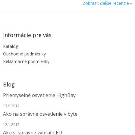
Zobraziť ďalšie recenzie
Z
á
p
ä
Informácie pre vás
t
Katalóg
i
e
Obchodné podmienky
Reklamačné podmienky
Blog
Priemyselné osvetlenie HighBay
13.9.2017
Ako na správne osvetlenie v byte
12.1.2017
Ako si správne vybrať LED