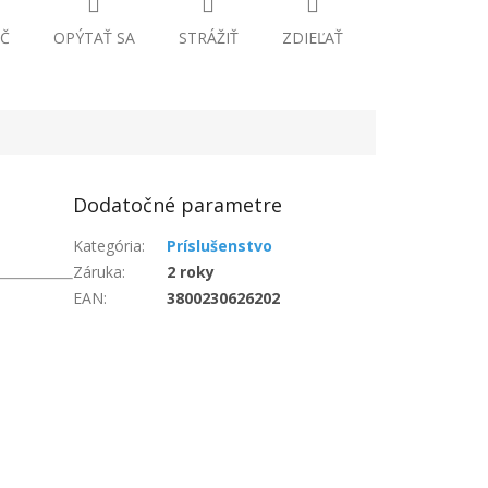
Č
OPÝTAŤ SA
STRÁŽIŤ
ZDIEĽAŤ
Dodatočné parametre
Kategória
:
Príslušenstvo
Záruka
:
2 roky
EAN
:
3800230626202