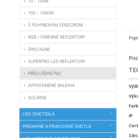
10 - 100W
150 - 1000W
S POHYBOVÝM SENZOROM
RGB / FAREBNÉ REFLEKTORY
Popi
ŠPECIÁLNE
Pod
SUPERPRO LED REFLEKTORY
TE
PRÍSLUŠENSTVO
ZVÝHODNENÉ BALENIA
Výš
Výk
SOLÁRNE
Far
LED SVIETIDLÁ
IP
Cert
PRÍDAVNÉ A PRACOVNÉ SVETLÁ
Zár