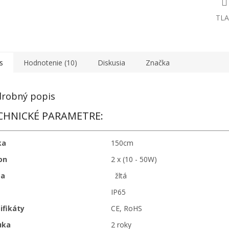
TLA
s
Hodnotenie (10)
Diskusia
Značka
robný popis
CHNICKÉ PARAMETRE:
ka
150cm
on
2 x (10 - 50W)
ba
žltá
IP65
ifikáty
CE, RoHS
uka
2 roky