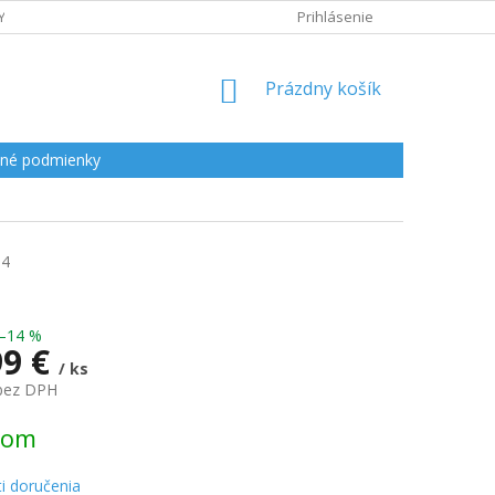
Y
Prihlásenie
NÁKUPNÝ
Prázdny košík
KOŠÍK
né podmienky
04
–14 %
99 €
/ ks
 bez DPH
ová
dom
i doručenia