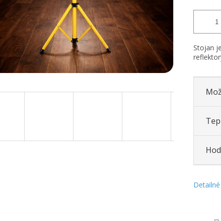
Stojan j
reflekto
Mož
Tepl
Hod
Detailné