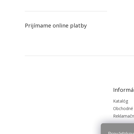
Prijímame online platby
Z
á
p
ä
t
Informá
i
e
Katalóg
Obchodné
Reklamačn
Prevádzkova