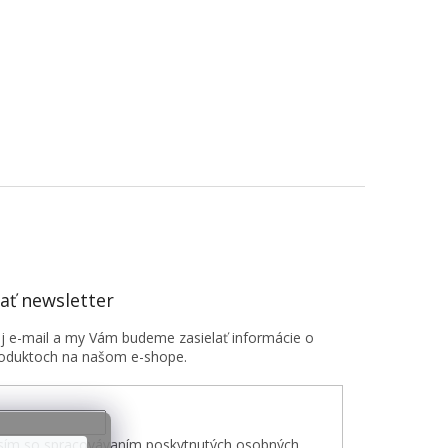
ť newsletter
oj e-mail a my Vám budeme zasielať informácie o
oduktoch na našom e-shope.
sím so spracovávaním poskytnutých osobných