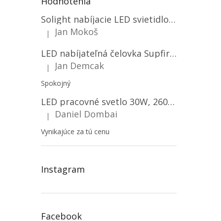
Hodnotenia
Solight nabíjacie LED svietidlo, 600lm, 2200mAh Li-Ion, USB nabíjanie [WN22]
Jan Mokoš
|
Hodnotenie produktu je 5 z 5 hviezdičiek.
LED nabíjateľná čelovka Supfire HL06, 3 módy + SOS + senzor, nabíjanie cez Micro-USB, 5W, 500lm, 300m
Jan Demcak
|
Hodnotenie produktu je 5 z 5 hviezdičiek.
Spokojný
LED pracovné svetlo 30W, 2600LM, 12V/24V, IP67/2-PACK! [LB0087]
Daniel Dombai
|
Hodnotenie produktu je 5 z 5 hviezdičiek.
Vynikajúce za tú cenu
Instagram
Facebook