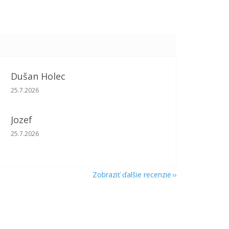
Dušan Holec
Hodnotenie obchodu je 5 z 5 hviezdičiek.
25.7.2026
Jozef
Hodnotenie obchodu je 5 z 5 hviezdičiek.
25.7.2026
Zobraziť ďalšie recenzie