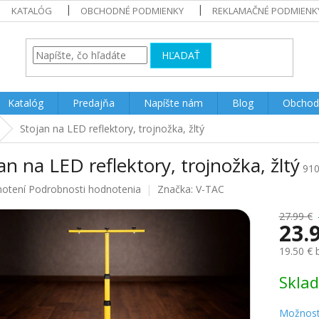
KATALÓG
OBCHODNÉ PODMIENKY
REKLAMAČNÉ PODMIENK
HĽADAŤ
Katalóg
Predajňa
Napíšte nám
Blog
Obchod
Stojan na LED reflektory, trojnožka, žltý
an na LED reflektory, trojnožka, žltý
91
rné
notení
Podrobnosti hodnotenia
Značka:
V-TAC
enie
u
27.99 €
23.
19.50 €
Jednotk
Skla
iek.
cena:
Možnost