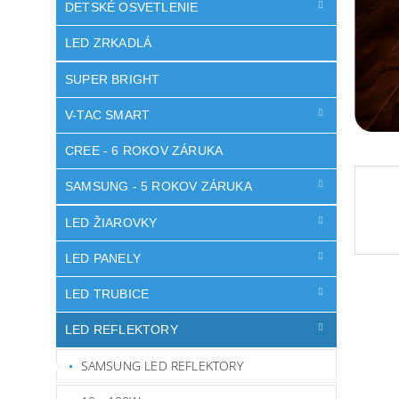
DETSKÉ OSVETLENIE
LED ZRKADLÁ
SUPER BRIGHT
V-TAC SMART
CREE - 6 ROKOV ZÁRUKA
SAMSUNG - 5 ROKOV ZÁRUKA
LED ŽIAROVKY
LED PANELY
LED TRUBICE
LED REFLEKTORY
SAMSUNG LED REFLEKTORY