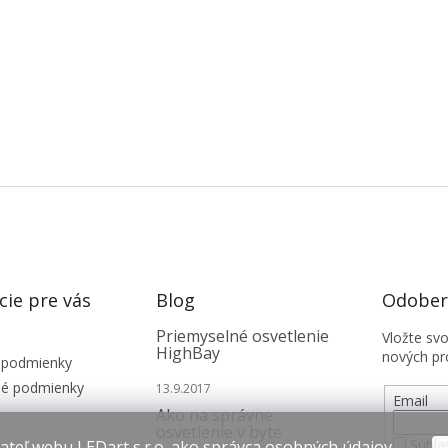
cie pre vás
Blog
Odobera
Priemyselné osvetlenie
Vložte sv
HighBay
nových pr
 podmienky
é podmienky
13.9.2017
Email
Ako na správne
osvetlenie v byte
Súhla
teľ webu LEDart s.r.o. ako správca osobných údajov,