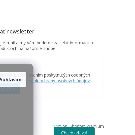
ť newsletter
oj e-mail a my Vám budeme zasielať informácie o
oduktoch na našom e-shope.
sím so spracovávaním poskytnutých osobných
Súhlasím
v zmysle
Podmienok ochrany osobných údajov
.
ÁSIŤ SA
Vytvoril Shoptet Premium
Chcem zľavu!