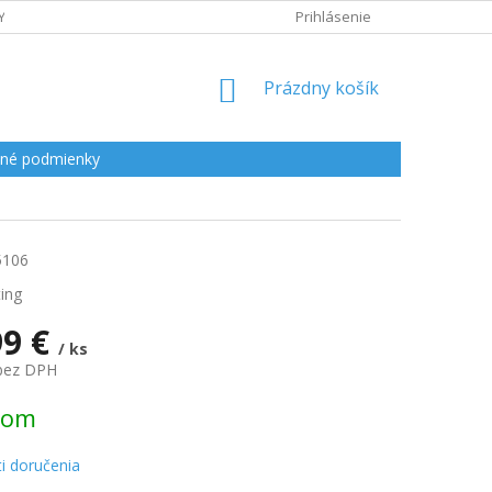
Y
Prihlásenie
NÁKUPNÝ
Prázdny košík
KOŠÍK
né podmienky
5106
ing
99 €
/ ks
 bez DPH
ová
dom
i doručenia