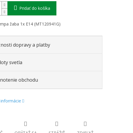
Pridať do košíka
lampa žaba 1x E14 (MT120941G)
nosti dopravy a platby
oty svetla
notenie obchodu
 informácie
Č
OPÝTAŤ SA
STRÁŽIŤ
ZDIEĽAŤ