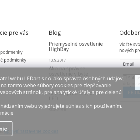
cie pre vás
Blog
Odobera
Priemyselné osvetlenie
Vložte sv
HighBay
nových pr
 podmienky
é podmienky
13.9.2017
Email
Ako na správne
osvetlenie v byte
Súhla
teľ webu LEDart s.r.o. ako správca osobných údajov,
údajov 
 na tomto webe súbory cookies pre zlepšovanie
12.1.2017
webových stránok, pre analytické účely a pre cielenú
PRIHL
Ako si správne vybrať
LED
hádzaním webu vyjadrujete súhlas s ich používaním.
30.8.2016
rmácie
nie
é.
Upraviť nastavenie cookies