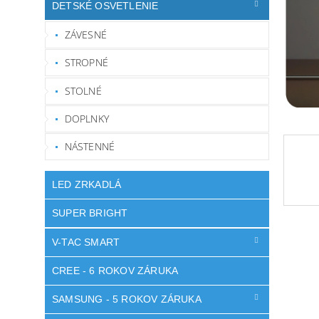
DETSKÉ OSVETLENIE
ZÁVESNÉ
STROPNÉ
STOLNÉ
DOPLNKY
NÁSTENNÉ
LED ZRKADLÁ
SUPER BRIGHT
V-TAC SMART
CREE - 6 ROKOV ZÁRUKA
SAMSUNG - 5 ROKOV ZÁRUKA