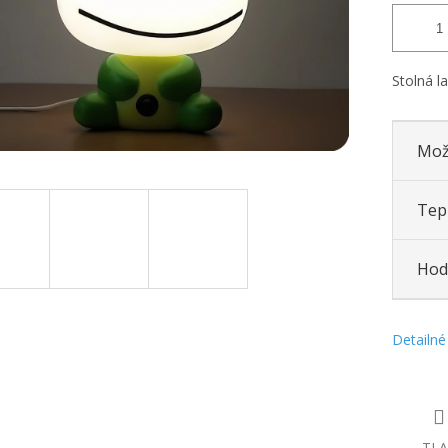
Stolná 
Mož
Tepl
Hod
Detailné
TLA