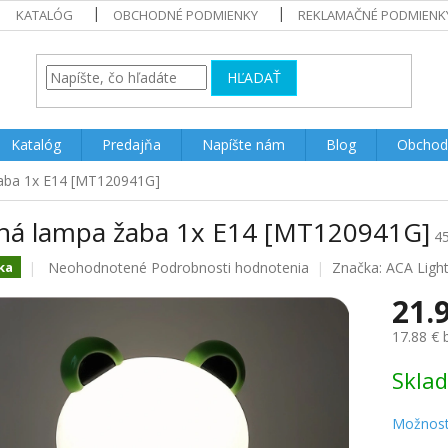
KATALÓG
OBCHODNÉ PODMIENKY
REKLAMAČNÉ PODMIENK
HĽADAŤ
Katalóg
Predajňa
Napíšte nám
Blog
Obchod
žaba 1x E14 [MT120941G]
lná lampa žaba 1x E14 [MT120941G]
4
Priemerné
Neohodnotené
Podrobnosti hodnotenia
Značka:
ACA Light
ka
hodnotenie
21.
produktu
je
17.88 €
0.0
z
Jednotk
Skla
5
cena:
hviezdičiek.
Možnost