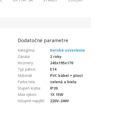
Dodatočné parametre
Kategória
:
Detské osvetlenie
Záruka
:
2 roky
Rozmery
:
245x195x170
Typ pätice
:
E14
Materiál
:
PVC kábel + plast
Farba tela
:
zelená a biela
Stupeň krytia
:
IP20
Max výkon
:
1X 15W
Vstupné napjětí
:
220V-240V