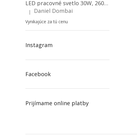
LED pracovné svetlo 30W, 2600LM, 12V/24V, IP67/2-PACK! [LB0087]
Daniel Dombai
|
Hodnotenie produktu je 5 z 5 hviezdičiek.
Vynikajúce za tú cenu
Instagram
Facebook
Prijímame online platby
Z