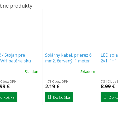
 / Stojan pre
Solárny kábel, prierez 6
LED solá
KWH batérie sku
mm2, červený, 1 meter
2v1, 1+1
 (11377) max 5
[11808]
[MKE012
Skladom
Skladom
ev
 € bez DPH
1.78 € bez DPH
7.31 € bez
99 €
2.19 €
8.99 €
o košíka
Do košíka
Do ko