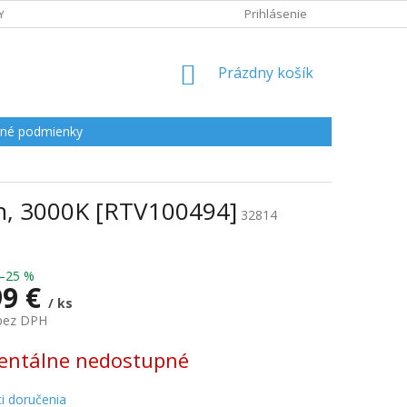
Y
Prihlásenie
NÁKUPNÝ
Prázdny košík
KOŠÍK
né podmienky
h, 3000K [RTV100494]
32814
–25 %
99 €
/ ks
 bez DPH
ová
ntálne nedostupné
i doručenia