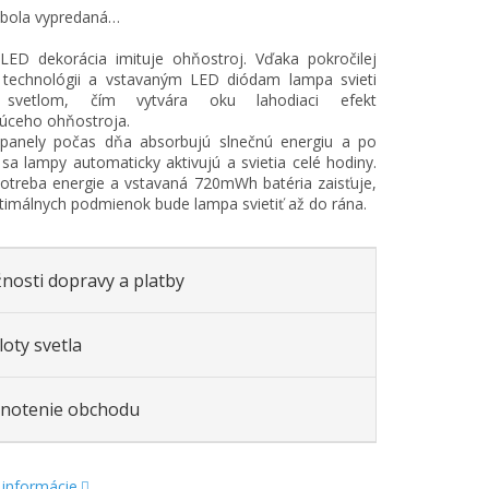
 bola vypredaná…
LED dekorácia imituje ohňostroj. Vďaka pokročilej
j technológii a vstavaným LED diódam lampa svieti
 svetlom, čím vytvára oku lahodiaci efekt
úceho ohňostroja.
 panely počas dňa absorbujú slnečnú energiu a po
sa lampy automaticky aktivujú a svietia celé hodiny.
otreba energie a vstavaná 720mWh batéria zaisťuje,
timálnych podmienok bude lampa svietiť až do rána.
nosti dopravy a platby
oty svetla
notenie obchodu
 informácie