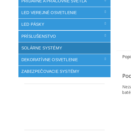
PRÍDAVNÉ A PRACOVNÉ SVETLÁ
LED VEREJNÉ OSVETLENIE
LED PÁSKY
PRÍSLUŠENSTVO
SOLÁRNE SYSTÉMY
Popi
DEKORATÍVNE OSVETLENIE
ZABEZPEČOVACIE SYSTÉMY
Pod
Neza
baté