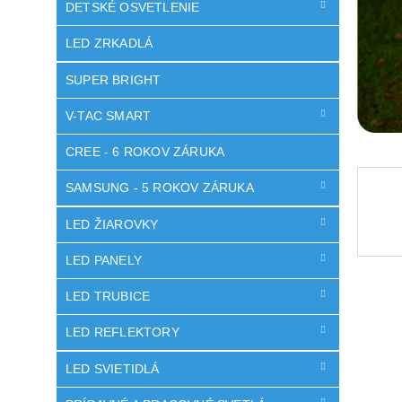
DETSKÉ OSVETLENIE
LED ZRKADLÁ
SUPER BRIGHT
V-TAC SMART
CREE - 6 ROKOV ZÁRUKA
SAMSUNG - 5 ROKOV ZÁRUKA
LED ŽIAROVKY
LED PANELY
LED TRUBICE
LED REFLEKTORY
LED SVIETIDLÁ