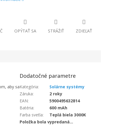
Č
OPÝTAŤ SA
STRÁŽIŤ
ZDIEĽAŤ
Dodatočné parametre
om, aby sa
Kategória
:
Solárne systémy
Záruka
:
2 roky
EAN
:
5900495632814
Batéria
:
600 mAh
Farba svetla
:
Teplá biela 3000K
Položka bola vypredaná…