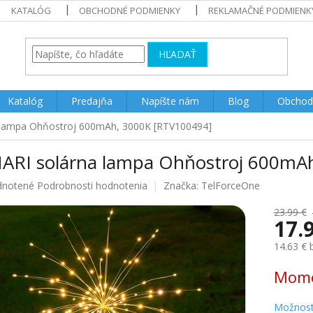
KATALÓG
OBCHODNÉ PODMIENKY
REKLAMAČNÉ PODMIENK
HĽADAŤ
Katalóg
Predajňa
Napíšte nám
Blog
Obchod
 lampa Ohňostroj 600mAh, 3000K [RTV100494]
ARI solárna lampa Ohňostroj 600mA
rné
notené
Podrobnosti hodnotenia
Značka:
TelForceOne
enie
u
23.99 €
17.
14.63 €
Jednotk
Mome
iek.
cena:
Možnost