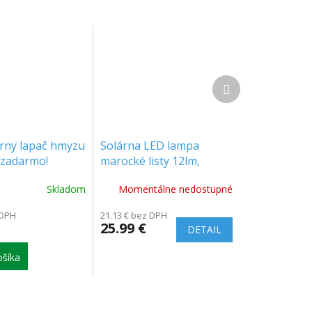
Ďalší
produkt
rny lapač hmyzu
Solárna LED lampa
 zadarmo!
marocké listy 12lm,
]
3000K/2-PACK!
Skladom
Momentálne nedostupné
[RTV200121]
 DPH
21.13 € bez DPH
25.99 €
DETAIL
šíka