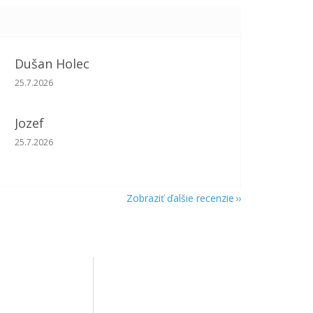
Dušan Holec
Hodnotenie obchodu je 5 z 5 hviezdičiek.
25.7.2026
Jozef
Hodnotenie obchodu je 5 z 5 hviezdičiek.
25.7.2026
Zobraziť ďalšie recenzie