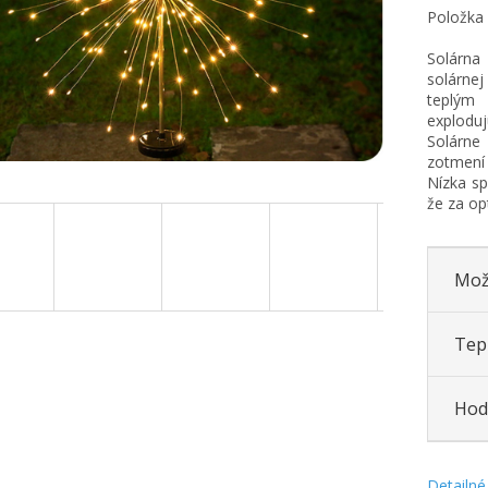
Položka
Solárna 
solárne
teplým
exploduj
Solárne
zotmení 
Nízka sp
že za op
Mož
Tepl
Hod
Detailné