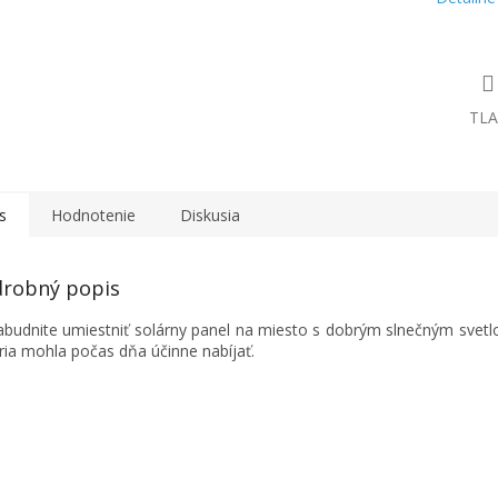
TLA
s
Hodnotenie
Diskusia
robný popis
budnite umiestniť solárny panel na miesto s dobrým slnečným svetl
ria mohla počas dňa účinne nabíjať.