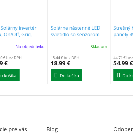
Solárny invertér
Solárne nástenné LED
Strešný 
, On/Off, Grid,
svietidlo so senzorom
panely 
id, SINGLE PHASE,
1W, 2000mAh, IP65
545 & VT
Na objednávku
Skladom
AC [SUN-3.6K-
[227323]
[11391]
LP1-EU]
30 € bez DPH
15.44 € bez DPH
44.71 € be
9 €
18.99 €
54.99 €
o košíka
Do košíka
Do ko
cie pre vás
Blog
Odobera