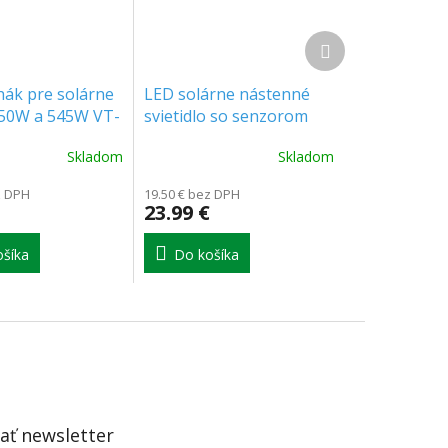
Ďalší
produkt
hák pre solárne
LED solárne nástenné
450W a 545W VT-
svietidlo so senzorom
-450 balenie 5ks
2,5W, 300lm, CCT, čierne,
Skladom
Skladom
1+1 zadarmo!
z DPH
19.50 € bez DPH
23.99 €
šíka
Do košíka
ť newsletter