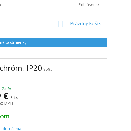
Y
Prihlásenie
NÁKUPNÝ
Prázdny košík
KOŠÍK
né podmienky
 chróm, IP20
8585
–24 %
9 €
/ ks
bez DPH
ová
dom
i doručenia