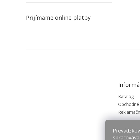
Prijímame online platby
Z
á
p
ä
t
Informá
i
e
Katalóg
Obchodné
Reklamačn
Prevádzkova
spracováva