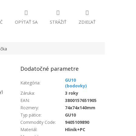
Č
OPÝTAŤ SA
STRÁŽIŤ
ZDIEĽAŤ
čka
Dodatočné parametre
GU10
Kategória
:
(bodovky)
y)
Záruka
:
3 roky
EAN
:
3800157651905
Rozmery
:
74x74x140mm
Typ pätice
:
GU10
Commodity Code
:
9405109890
Materiál
:
Hliník+PC