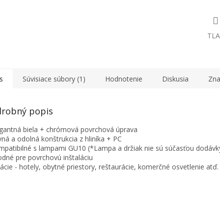
TLA
s
Súvisiace súbory (1)
Hodnotenie
Diskusia
Zna
robný popis
egantná biela + chrómová povrchová úprava
vná a odolná konštrukcia z hliníka + PC
mpatibilné s lampami GU10 (*Lampa a držiak nie sú súčasťou dodávk
odné pre povrchovú inštaláciu
kácie - hotely, obytné priestory, reštaurácie, komerčné osvetlenie atď.