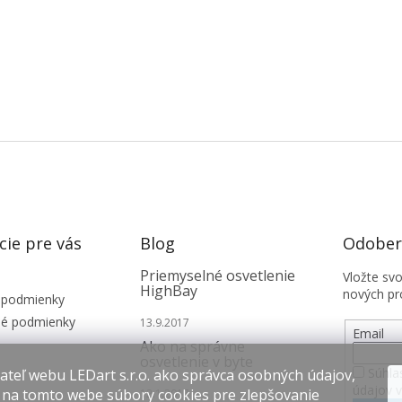
cie pre vás
Blog
Odobera
Priemyselné osvetlenie
Vložte sv
HighBay
nových pr
 podmienky
é podmienky
13.9.2017
Email
Ako na správne
osvetlenie v byte
Súhla
teľ webu LEDart s.r.o. ako správca osobných údajov,
údajov 
 na tomto webe súbory cookies pre zlepšovanie
12.1.2017