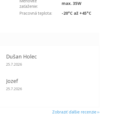
Menovité
max. 35W
zaťaženie
:
Pracovná teplota
:
-20°C až +45°C
Dušan Holec
Hodnotenie obchodu je 5 z 5 hviezdičiek.
25.7.2026
Jozef
Hodnotenie obchodu je 5 z 5 hviezdičiek.
25.7.2026
Zobraziť ďalšie recenzie