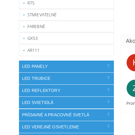
R7S
STMIEVATEĽNÉ
FAREBNÉ
GX53
AR111
LED PANELY
LED TRUBICE
LED REFLEKTORY
LED SVIETIDLÁ
Prom
PRÍDAVNÉ A PRACOVNÉ SVETLÁ
LED VEREJNÉ OSVETLENIE