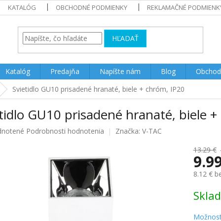
KATALÓG
OBCHODNÉ PODMIENKY
REKLAMAČNÉ PODMIENK
HĽADAŤ
Katalóg
Predajňa
Napíšte nám
Blog
Obchod
Svietidlo GU10 prisadené hranaté, biele + chróm, IP20
tidlo GU10 prisadené hranaté, biele +
rné
notené
Podrobnosti hodnotenia
Značka:
V-TAC
enie
u
13.29 €
9.9
8.12 € 
Jednotk
Skla
iek.
cena:
Možnost