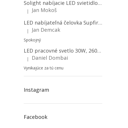
Solight nabíjacie LED svietidlo, 600lm, 2200mAh Li-Ion, USB nabíjanie [WN22]
Jan Mokoš
|
Hodnotenie produktu je 5 z 5 hviezdičiek.
LED nabíjateľná čelovka Supfire HL06, 3 módy + SOS + senzor, nabíjanie cez Micro-USB, 5W, 500lm, 300m
Jan Demcak
|
Hodnotenie produktu je 5 z 5 hviezdičiek.
Spokojný
LED pracovné svetlo 30W, 2600LM, 12V/24V, IP67/2-PACK! [LB0087]
Daniel Dombai
|
Hodnotenie produktu je 5 z 5 hviezdičiek.
Vynikajúce za tú cenu
Instagram
Facebook