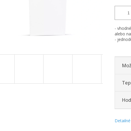
- vhodné
alebo na
- jednod
Mož
Tepl
Hod
Detailné