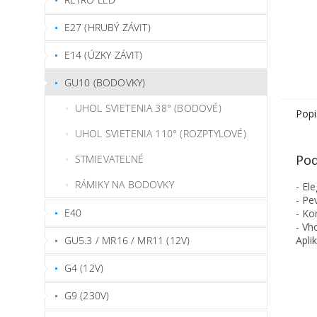
E27 (HRUBÝ ZÁVIT)
E14 (ÚZKY ZÁVIT)
GU10 (BODOVKY)
UHOL SVIETENIA 38° (BODOVÉ)
Popi
UHOL SVIETENIA 110° (ROZPTYLOVÉ)
Pod
STMIEVATEĽNÉ
RÁMIKY NA BODOVKY
- El
- Pe
E40
- Ko
- Vh
GU5.3 / MR16 / MR11 (12V)
Apli
G4 (12V)
G9 (230V)