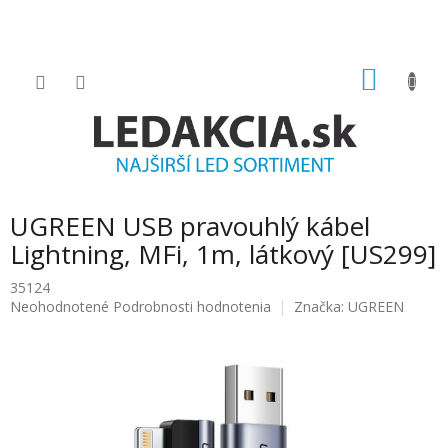
Prejsť
na
obsah
NÁKU
KOŠÍK
UGREEN USB pravouhlý kábel
Lightning, MFi, 1m, látkový [US299]
35124
Priemerné
Neohodnotené
Podrobnosti hodnotenia
Značka:
UGREEN
hodnotenie
produktu
je
0.0
z
5
hviezdičiek.