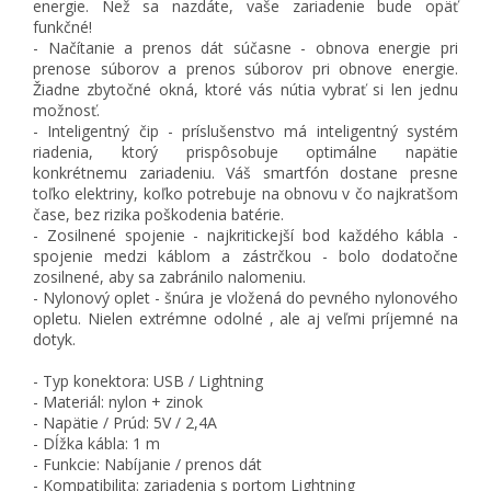
energie. Než sa nazdáte, vaše zariadenie bude opäť
funkčné!
- Načítanie a prenos dát súčasne - obnova energie pri
prenose súborov a prenos súborov pri obnove energie.
Žiadne zbytočné okná, ktoré vás nútia vybrať si len jednu
možnosť.
- Inteligentný čip - príslušenstvo má inteligentný systém
riadenia, ktorý prispôsobuje optimálne napätie
konkrétnemu zariadeniu. Váš smartfón dostane presne
toľko elektriny, koľko potrebuje na obnovu v čo najkratšom
čase, bez rizika poškodenia batérie.
- Zosilnené spojenie - najkritickejší bod každého kábla -
spojenie medzi káblom a zástrčkou - bolo dodatočne
zosilnené, aby sa zabránilo nalomeniu.
- Nylonový oplet - šnúra je vložená do pevného nylonového
opletu. Nielen extrémne odolné , ale aj veľmi príjemné na
dotyk.
- Typ konektora: USB / Lightning
- Materiál: nylon + zinok
- Napätie / Prúd: 5V / 2,4A
- Dĺžka kábla: 1 m
- Funkcie: Nabíjanie / prenos dát
- Kompatibilita: zariadenia s portom Lightning