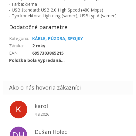
- Farba: čierna
- USB štandard: USB 2.0 High Speed ​​(480 Mbps)
- Typ konektora: Lightning (samec), USB typ A (samec)
Dodatočné parametre
Kategória
:
KÁBLE, PÚZDRA, SPOJKY
Záruka
:
2 roky
EAN
:
6957303865215
Položka bola vypredaná…
karol
K
Hodnotenie obchodu je 5 z 5 hviezdičiek.
4.8.2026
Dušan Holec
DH