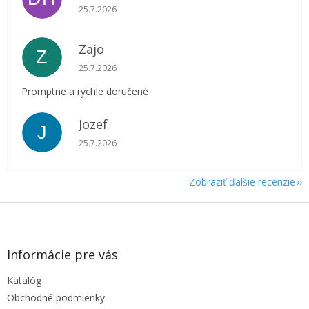
Hodnotenie obchodu je 5 z 5 hviezdičiek.
25.7.2026
Zajo
Z
Hodnotenie obchodu je 5 z 5 hviezdičiek.
25.7.2026
Promptne a rýchle doručené
Jozef
J
Hodnotenie obchodu je 5 z 5 hviezdičiek.
25.7.2026
Zobraziť ďalšie recenzie
Z
á
p
ä
Informácie pre vás
t
Katalóg
i
e
Obchodné podmienky