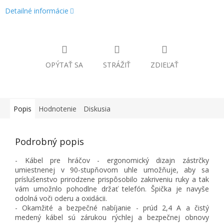
Detailné informácie
OPÝTAŤ SA
STRÁŽIŤ
ZDIEĽAŤ
Popis
Hodnotenie
Diskusia
Podrobný popis
- Kábel pre hráčov - ergonomický dizajn zástrčky
umiestnenej v 90-stupňovom uhle umožňuje, aby sa
príslušenstvo prirodzene prispôsobilo zakriveniu ruky a tak
vám umožnlo pohodlne držať telefón. Špička je navyše
odolná voči oderu a oxidácii.
- Okamžité a bezpečné nabíjanie - prúd 2,4 A a čistý
medený kábel sú zárukou rýchlej a bezpečnej obnovy