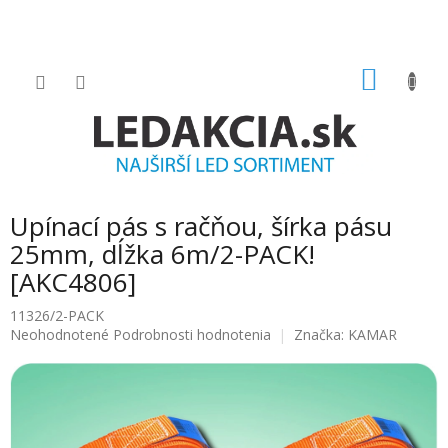
Prejsť
na
obsah
NÁKU
KOŠÍK
Upínací pás s račňou, šírka pásu
25mm, dĺžka 6m/2-PACK!
[AKC4806]
11326/2-PACK
Priemerné
Neohodnotené
Podrobnosti hodnotenia
Značka:
KAMAR
hodnotenie
produktu
je
0.0
z
5