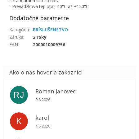
- Štandardná sila 25 daN
- Prevádzková teplota: -40°C až +120°C
Dodatočné parametre
Kategória
:
PRÍSLUŠENSTVO
Záruka
:
2 roky
EAN
:
2000010009756
Roman Janovec
RJ
Hodnotenie obchodu je 5 z 5 hviezdičiek.
9.8.2026
karol
K
Hodnotenie obchodu je 5 z 5 hviezdičiek.
4.8.2026