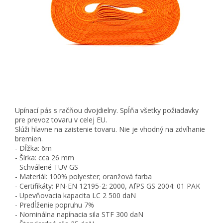
Upínací pás s račňou dvojdielny. Spĺňa všetky požiadavky
pre prevoz tovaru v celej EU.
Slúži hlavne na zaistenie tovaru. Nie je vhodný na zdvíhanie
bremien.
- Dĺžka: 6m
- Šírka: cca 26 mm
- Schválené TUV GS
- Materiál: 100% polyester; oranžová farba
- Certifikáty: PN-EN 12195-2: 2000, AfPS GS 2004: 01 PAK
- Upevňovacia kapacita LC 2 500 daN
- Predĺženie popruhu 7%
- Nominálna napínacia sila STF 300 daN