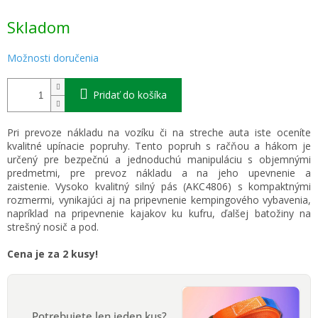
Jednotková
Skladom
cena:
Možnosti doručenia
Pridať do košíka
Pri prevoze nákladu na vozíku či na streche auta iste oceníte
kvalitné upínacie popruhy. Tento popruh s račňou a hákom je
určený pre bezpečnú a jednoduchú manipuláciu s objemnými
predmetmi, pre prevoz nákladu a na jeho upevnenie a
zaistenie. Vysoko kvalitný silný pás (AKC4806) s kompaktnými
rozmermi, vynikajúci aj na pripevnenie kempingového vybavenia,
napríklad na pripevnenie kajakov ku kufru, ďalšej batožiny na
strešný nosič a pod.
Cena je za 2 kusy!
Potrebujete len jeden kus?