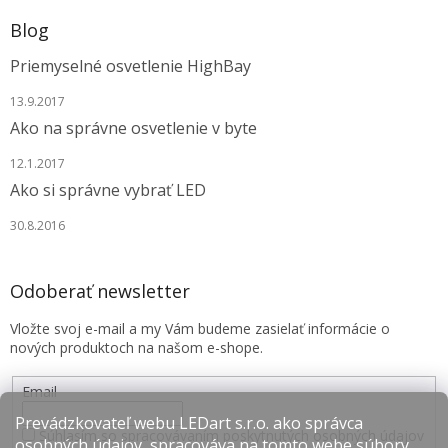
Blog
Priemyselné osvetlenie HighBay
13.9.2017
Ako na správne osvetlenie v byte
12.1.2017
Ako si správne vybrať LED
30.8.2016
Odoberať newsletter
Vložte svoj e-mail a my Vám budeme zasielať informácie o
nových produktoch na našom e-shope.
Email
Prevádzkovateľ webu LEDart s.r.o. ako správca
Súhlasím so spracovávaním poskytnutých osobných údajov
osobných údajov, spracováva na tomto webe súbory