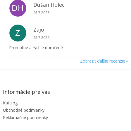
Dušan Holec
DH
Hodnotenie obchodu je 5 z 5 hviezdičiek.
25.7.2026
Zajo
Z
Hodnotenie obchodu je 5 z 5 hviezdičiek.
25.7.2026
Promptne a rýchle doručené
Zobraziť ďalšie recenzie
Z
á
p
ä
Informácie pre vás
t
Katalóg
i
e
Obchodné podmienky
Reklamačné podmienky