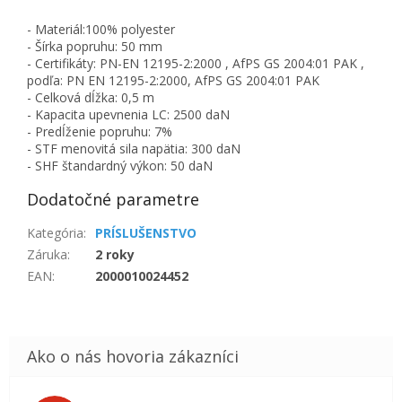
- Materiál:100% polyester
- Šírka popruhu: 50 mm
- Certifikáty: PN-EN 12195-2:2000 , AfPS GS 2004:01 PAK ,
podľa: PN EN 12195-2:2000, AfPS GS 2004:01 PAK
- Celková dĺžka: 0,5 m
- Kapacita upevnenia LC: 2500 daN
- Predĺženie popruhu: 7%
- STF menovitá sila napätia: 300 daN
- SHF štandardný výkon: 50 daN
Dodatočné parametre
Kategória
:
PRÍSLUŠENSTVO
Záruka
:
2 roky
EAN
:
2000010024452