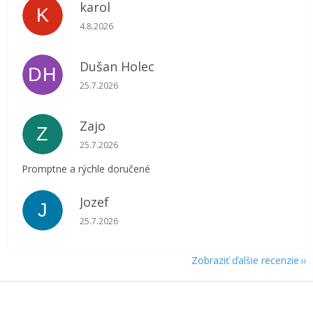
karol
K
Hodnotenie obchodu je 5 z 5 hviezdičiek.
4.8.2026
Dušan Holec
DH
Hodnotenie obchodu je 5 z 5 hviezdičiek.
25.7.2026
Zajo
Z
Hodnotenie obchodu je 5 z 5 hviezdičiek.
25.7.2026
Promptne a rýchle doručené
Jozef
J
Hodnotenie obchodu je 5 z 5 hviezdičiek.
25.7.2026
Zobraziť ďalšie recenzie
Z
á