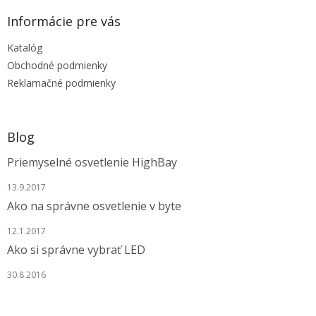
p
ä
Informácie pre vás
t
Katalóg
i
e
Obchodné podmienky
Reklamačné podmienky
Blog
Priemyselné osvetlenie HighBay
13.9.2017
Ako na správne osvetlenie v byte
12.1.2017
Ako si správne vybrať LED
30.8.2016