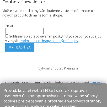
Odoberať newsletter
Vložte svoj e-mail a my Vám budeme zasielať informácie o
nových produktoch na našom e-shope.
Email
Súhlasím so spracovávaním poskytnutých osobných údajov
v zmysle
Podmienok ochrany osobných údajov
.
PRIHLÁSIŤ SA
Vytvoril Shoptet Premium
Copyright 2026
LEDAKCIA.sk
. Všetky práva vyhradené.
Upraviť
nastavenie cookies
Prevádzkovateľ webu LEDart s.r.o. ako správca
osobných údajov, spracováva na tomto webe súbory
cookies pre zlepšovanie prostredia webových stránok,
pre analytické účely a pre cielenú reklamu.