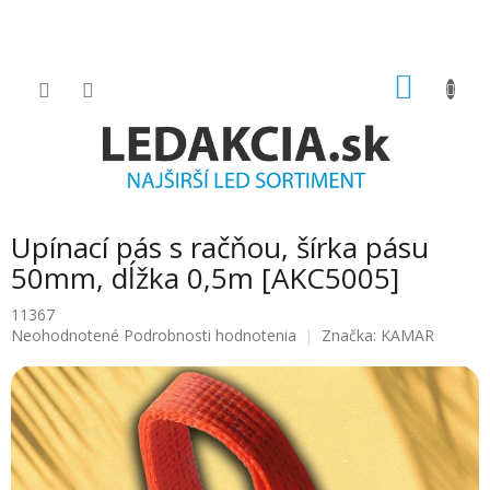
Prejsť
na
obsah
NÁKU
KOŠÍK
Upínací pás s račňou, šírka pásu
50mm, dĺžka 0,5m [AKC5005]
11367
Priemerné
Neohodnotené
Podrobnosti hodnotenia
Značka:
KAMAR
hodnotenie
produktu
je
0.0
z
5
hviezdičiek.