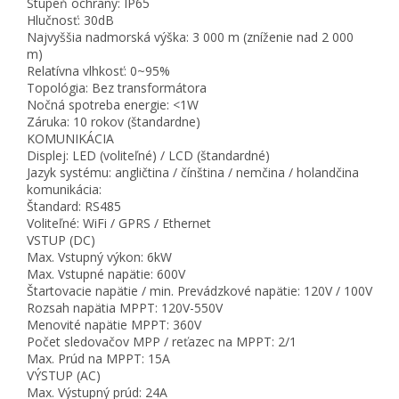
Stupeň ochrany: IP65
Hlučnosť: 30dB
Najvyššia nadmorská výška: 3 000 m (zníženie nad 2 000
m)
Relatívna vlhkosť: 0~95%
Topológia: Bez transformátora
Nočná spotreba energie: <1W
Záruka: 10 rokov (štandardne)
KOMUNIKÁCIA
Displej: LED (voliteľné) / LCD (štandardné)
Jazyk systému: angličtina / čínština / nemčina / holandčina
komunikácia:
Štandard: RS485
Voliteľné: WiFi / GPRS / Ethernet
VSTUP (DC)
Max. Vstupný výkon: 6kW
Max. Vstupné napätie: 600V
Štartovacie napätie / min. Prevádzkové napätie: 120V / 100V
Rozsah napätia MPPT: 120V-550V
Menovité napätie MPPT: 360V
Počet sledovačov MPP / reťazec na MPPT: 2/1
Max. Prúd na MPPT: 15A
VÝSTUP (AC)
Max. Výstupný prúd: 24A