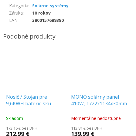
Kategória
:
Solárne systémy
Záruka
:
10 rokov
EAN
:
3800157689380
Nosič / Stojan pre
MONO solárny panel
9,6KWH batérie sku
410W, 1722x1134x30mm
11523 max 3 vrstvy
Skladom
Momentálne nedostupné
173.16 € bez DPH
113.81 € bez DPH
212.99 €
139.99 €