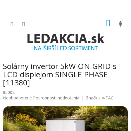
Prejsť
na
obsah
NÁKU
KOŠÍK
Solárny invertor 5kW ON GRID s
LCD displejom SINGLE PHASE
[11380]
85002
Priemerné
Neohodnotené
Podrobnosti hodnotenia
Značka:
V-TAC
hodnotenie
produktu
je
0.0
z
5