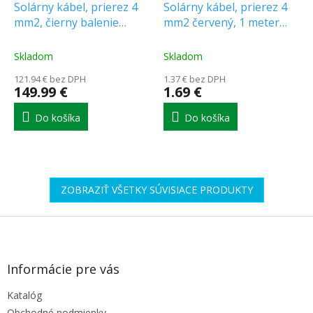
Solárny kábel, prierez 4
Solárny kábel, prierez 4
mm2, čierny balenie
mm2 červený, 1 meter
100m [11414]
[11807]
Skladom
Skladom
121.94 € bez DPH
1.37 € bez DPH
149.99 €
1.69 €
Do košíka
Do košíka
ZOBRAZIŤ VŠETKY SÚVISIACE PRODUKTY
Z
á
p
ä
Informácie pre vás
t
Katalóg
i
Obchodné podmienky