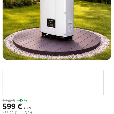
hviezdičiek.
1 129 €
–46 %
599 €
/ ks
486.99 € bez DPH