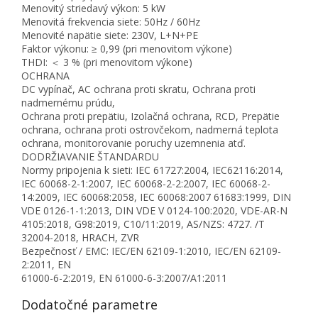
Menovitý striedavý výkon: 5 kW
Menovitá frekvencia siete: 50Hz / 60Hz
Menovité napätie siete: 230V, L+N+PE
Faktor výkonu: ≥ 0,99 (pri menovitom výkone)
THDI: ＜ 3 % (pri menovitom výkone)
OCHRANA
DC vypínač, AC ochrana proti skratu, Ochrana proti
nadmernému prúdu,
Ochrana proti prepätiu, Izolačná ochrana, RCD, Prepätie
ochrana, ochrana proti ostrovčekom, nadmerná teplota
ochrana, monitorovanie poruchy uzemnenia atď.
DODRŽIAVANIE ŠTANDARDU
Normy pripojenia k sieti: IEC 61727:2004, IEC62116:2014,
IEC 60068-2-1:2007, IEC 60068-2-2:2007, IEC 60068-2-
14:2009, IEC 60068:2058, IEC 60068:2007 61683:1999, DIN
VDE 0126-1-1:2013, DIN VDE V 0124-100:2020, VDE-AR-N
4105:2018, G98:2019, C10/11:2019, AS/NZS: 4727. /T
32004-2018, HRACH, ZVR
Bezpečnosť / EMC: IEC/EN 62109-1:2010, IEC/EN 62109-
2:2011, EN
61000-6-2:2019, EN 61000-6-3:2007/A1:2011
Dodatočné parametre