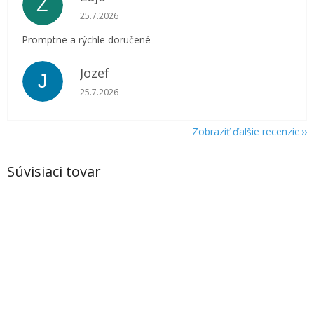
Z
Hodnotenie obchodu je 5 z 5 hviezdičiek.
25.7.2026
Promptne a rýchle doručené
Jozef
J
Hodnotenie obchodu je 5 z 5 hviezdičiek.
25.7.2026
Zobraziť ďalšie recenzie
Súvisiaci tovar