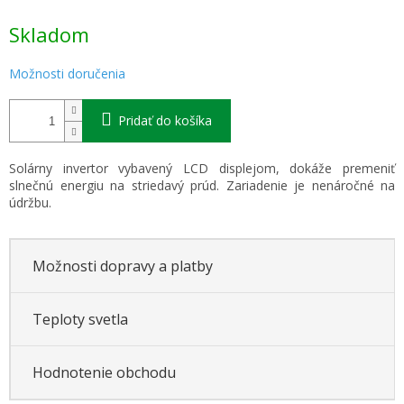
Jednotková
Skladom
cena:
Možnosti doručenia
Pridať do košíka
Solárny invertor vybavený LCD displejom, dokáže premeniť
slnečnú energiu na striedavý prúd. Zariadenie je nenáročné na
údržbu.
Možnosti dopravy a platby
Teploty svetla
Hodnotenie obchodu