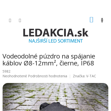
Prejsť
na
obsah
NÁKU
KOŠÍK
Vodeodolné púzdro na spájanie
káblov Ø8-12mm², čierne, IP68
5982
Priemerné
Neohodnotené
Podrobnosti hodnotenia
Značka:
V-TAC
hodnotenie
produktu
je
0.0
z
5
hviezdičiek.