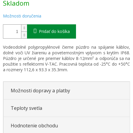
Skladom
cena:
Možnosti doručenia
Pridať do košíka
Vodeodolné polypropylénové čierne púzdro na spájanie káblov,
dolné voči UV žiareniu a poveternostným vplyvom s krytím IP68.
Púzdro je určené pre priemer káblov 8-12mm² a odporúča sa na
použitie s reflektormi V-TAC. Pracovná teplota od -25°C do +50°C
a rozmery 112,6 x 93.3 x 35.3mm.
Možnosti dopravy a platby
Teploty svetla
Hodnotenie obchodu