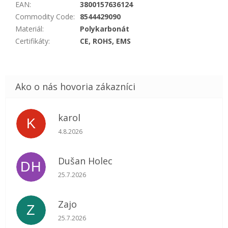
EAN
:
3800157636124
Commodity Code
:
8544429090
Materiál
:
Polykarbonát
Certifikáty
:
CE, ROHS, EMS
karol
K
Hodnotenie obchodu je 5 z 5 hviezdičiek.
4.8.2026
Dušan Holec
DH
Hodnotenie obchodu je 5 z 5 hviezdičiek.
25.7.2026
Zajo
Z
Hodnotenie obchodu je 5 z 5 hviezdičiek.
25.7.2026