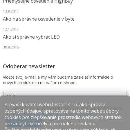
Priemyselné osvetlenie HighBay
13.9.2017
Ako na správne osvetlenie v byte
12.1.2017
Ako si správne vybrať LED
30.8.2016
Odoberať newsletter
Vložte svoj e-mail a my Vám budeme zasielať informácie o
nových produktoch na našom e-shope.
Email
Prevádzkovateľ webu LEDart s.r.o. ako správca
Súhlasím so spracovávaním poskytnutých osobných údajov
osobných údajov, spracováva na tomto webe súbory
v zmysle
Podmienok ochrany osobných údajov
.
cookies pre zlepšovanie prostredia webových stránok,
PRIHLÁSIŤ SA
pre analytické účely a pre cielenú reklamu.