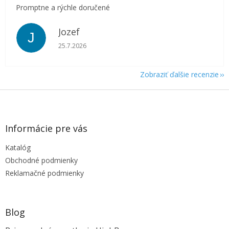
Promptne a rýchle doručené
Jozef
J
Hodnotenie obchodu je 5 z 5 hviezdičiek.
25.7.2026
Zobraziť ďalšie recenzie
Z
á
p
ä
Informácie pre vás
t
Katalóg
i
e
Obchodné podmienky
Reklamačné podmienky
Blog