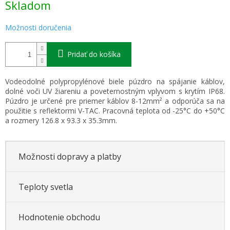
Skladom
cena:
Možnosti doručenia
Pridať do košíka
Vodeodolné polypropylénové biele púzdro na spájanie káblov,
dolné voči UV žiareniu a poveternostným vplyvom s krytím IP68.
Púzdro je určené pre priemer káblov 8-12mm² a odporúča sa na
použitie s reflektormi V-TAC. Pracovná teplota od -25°C do +50°C
a rozmery 126.8 x 93.3 x 35.3mm.
Možnosti dopravy a platby
Teploty svetla
Hodnotenie obchodu