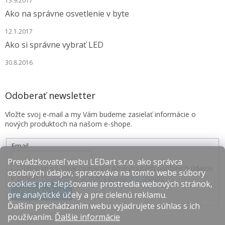
13.9.2017
Ako na správne osvetlenie v byte
12.1.2017
Ako si správne vybrať LED
30.8.2016
Odoberať newsletter
Vložte svoj e-mail a my Vám budeme zasielať informácie o
nových produktoch na našom e-shope.
Email
Prevádzkovateľ webu LEDart s.r.o. ako správca
Súhlasím so spracovávaním poskytnutých osobných údajov
osobných údajov, spracováva na tomto webe súbory
v zmysle
Podmienok ochrany osobných údajov
.
cookies pre zlepšovanie prostredia webových stránok,
PRIHLÁSIŤ SA
pre analytické účely a pre cielenú reklamu.
Ďalším prechádzaním webu vyjadrujete súhlas s ich
používaním.
Ďalšie informácie