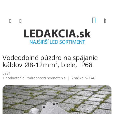
Prejsť
na
obsah
NÁKU
KOŠÍK
Vodeodolné púzdro na spájanie
káblov Ø8-12mm², biele, IP68
5981
Priemerné
1 hodnotenie
Podrobnosti hodnotenia
Značka:
V-TAC
hodnotenie
produktu
je
5.0
z
5
hviezdičiek.