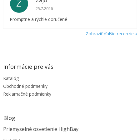
Zajo
Z
Hodnotenie obchodu je 5 z 5 hviezdičiek.
25.7.2026
Promptne a rýchle doručené
Zobraziť ďalšie recenzie
Z
á
p
ä
Informácie pre vás
t
Katalóg
i
e
Obchodné podmienky
Reklamačné podmienky
Blog
Priemyselné osvetlenie HighBay