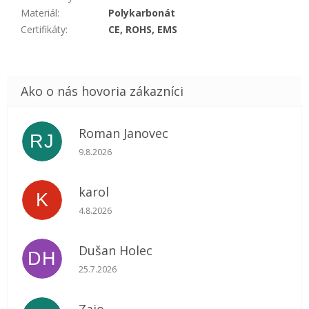
Materiál
:
Polykarbonát
Certifikáty
:
CE, ROHS, EMS
Roman Janovec
RJ
Hodnotenie obchodu je 5 z 5 hviezdičiek.
9.8.2026
karol
K
Hodnotenie obchodu je 5 z 5 hviezdičiek.
4.8.2026
Dušan Holec
DH
Hodnotenie obchodu je 5 z 5 hviezdičiek.
25.7.2026