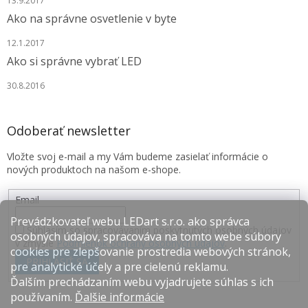
13.9.2017
Ako na správne osvetlenie v byte
12.1.2017
Ako si správne vybrať LED
30.8.2016
Odoberať newsletter
Vložte svoj e-mail a my Vám budeme zasielať informácie o
nových produktoch na našom e-shope.
Email
Prevádzkovateľ webu LEDart s.r.o. ako správca
Súhlasím so spracovávaním poskytnutých osobných údajov
osobných údajov, spracováva na tomto webe súbory
v zmysle
Podmienok ochrany osobných údajov
.
cookies pre zlepšovanie prostredia webových stránok,
PRIHLÁSIŤ SA
pre analytické účely a pre cielenú reklamu.
Ďalším prechádzaním webu vyjadrujete súhlas s ich
používaním.
Ďalšie informácie