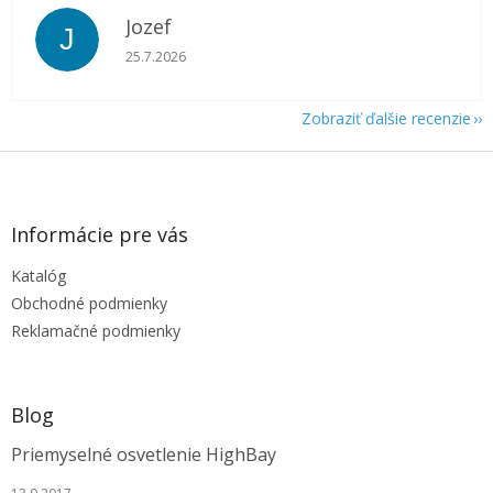
Jozef
J
Hodnotenie obchodu je 5 z 5 hviezdičiek.
25.7.2026
Zobraziť ďalšie recenzie
Z
á
p
ä
Informácie pre vás
t
Katalóg
i
e
Obchodné podmienky
Reklamačné podmienky
Blog
Priemyselné osvetlenie HighBay