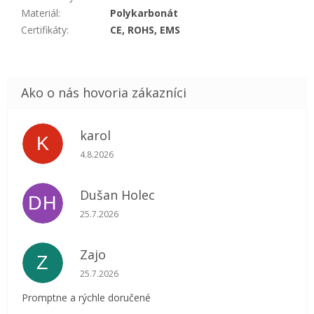
Materiál
:
Polykarbonát
Certifikáty
:
CE, ROHS, EMS
karol
K
Hodnotenie obchodu je 5 z 5 hviezdičiek.
4.8.2026
Dušan Holec
DH
Hodnotenie obchodu je 5 z 5 hviezdičiek.
25.7.2026
Zajo
Z
Hodnotenie obchodu je 5 z 5 hviezdičiek.
25.7.2026
Promptne a rýchle doručené