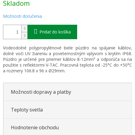
Skladom
cena:
Možnosti doručenia
Pridať do košíka
Vodeodolné polypropylénové biele púzdro na spájanie káblov,
dolné voči UV žiareniu a poveternostným vplyvom s krytím IP68.
Púzdro je určené pre priemer káblov 8-12mm² a odporúča sa na
použitie s reflektormi V-TAC. Pracovná teplota od -25°C do +50°C
a rozmery 106.8 x 96 x Ø29mm.
Možnosti dopravy a platby
Teploty svetla
Hodnotenie obchodu