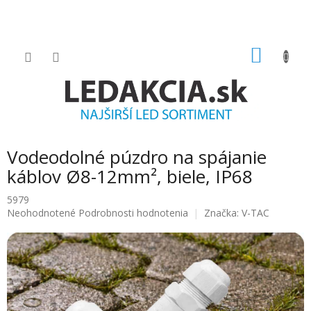
Prejsť
na
obsah
NÁKU
KOŠÍK
Vodeodolné púzdro na spájanie
káblov Ø8-12mm², biele, IP68
5979
Priemerné
Neohodnotené
Podrobnosti hodnotenia
Značka:
V-TAC
hodnotenie
produktu
je
0.0
z
5
hviezdičiek.