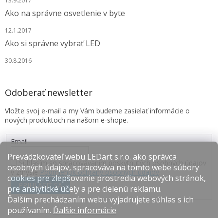
13.9.2017
Ako na správne osvetlenie v byte
12.1.2017
Ako si správne vybrať LED
30.8.2016
Odoberať newsletter
Vložte svoj e-mail a my Vám budeme zasielať informácie o
nových produktoch na našom e-shope.
Email
Prevádzkovateľ webu LEDart s.r.o. ako správca
Súhlasím so spracovávaním poskytnutých osobných údajov
osobných údajov, spracováva na tomto webe súbory
v zmysle
Podmienok ochrany osobných údajov
.
cookies pre zlepšovanie prostredia webových stránok,
PRIHLÁSIŤ SA
pre analytické účely a pre cielenú reklamu.
Ďalším prechádzaním webu vyjadrujete súhlas s ich
používaním.
Ďalšie informácie