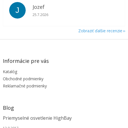
Jozef
J
Hodnotenie obchodu je 5 z 5 hviezdičiek.
25.7.2026
Zobraziť ďalšie recenzie
Z
á
p
ä
Informácie pre vás
t
Katalóg
i
e
Obchodné podmienky
Reklamačné podmienky
Blog
Priemyselné osvetlenie HighBay