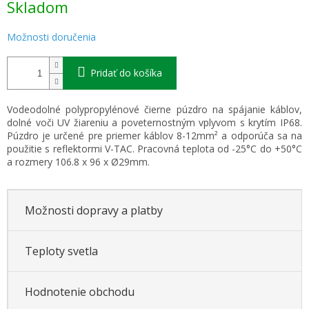
Skladom
cena:
Možnosti doručenia
Pridať do košíka
Vodeodolné polypropylénové čierne púzdro na spájanie káblov,
dolné voči UV žiareniu a poveternostným vplyvom s krytím IP68.
Púzdro je určené pre priemer káblov 8-12mm² a odporúča sa na
použitie s reflektormi V-TAC. Pracovná teplota od -25°C do +50°C
a rozmery 106.8 x 96 x Ø29mm.
Možnosti dopravy a platby
Teploty svetla
Hodnotenie obchodu