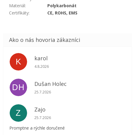
Materiál
:
Polykarbonát
Certifikáty
:
CE, ROHS, EMS
karol
K
Hodnotenie obchodu je 5 z 5 hviezdičiek.
4.8.2026
Dušan Holec
DH
Hodnotenie obchodu je 5 z 5 hviezdičiek.
25.7.2026
Zajo
Z
Hodnotenie obchodu je 5 z 5 hviezdičiek.
25.7.2026
Promptne a rýchle doručené