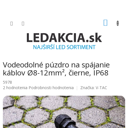
Prejsť
na
obsah
NÁKU
KOŠÍK
Vodeodolné púzdro na spájanie
káblov Ø8-12mm², čierne, IP68
5978
Priemerné
2 hodnotenia
Podrobnosti hodnotenia
Značka:
V-TAC
hodnotenie
produktu
je
5.0
z
5
hviezdičiek.