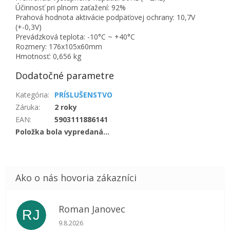
Účinnosť pri plnom zaťažení: 92%
Prahová hodnota aktivácie podpäťovej ochrany: 10,7V
(+-0,3V)
Prevádzková teplota: -10°C ~ +40°C
Rozmery: 176x105x60mm
Hmotnosť: 0,656 kg
Dodatočné parametre
Kategória
:
PRÍSLUŠENSTVO
Záruka
:
2 roky
EAN
:
5903111886141
Položka bola vypredaná…
Roman Janovec
RJ
Hodnotenie obchodu je 5 z 5 hviezdičiek.
9.8.2026