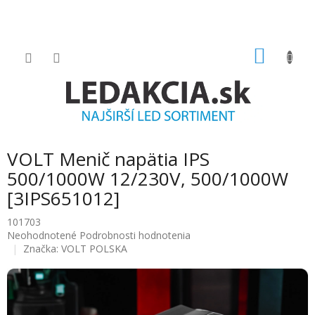
Prejsť
na
obsah
NÁKU
KOŠÍK
VOLT Menič napätia IPS
500/1000W 12/230V, 500/1000W
[3IPS651012]
101703
Priemerné
Neohodnotené
Podrobnosti hodnotenia
hodnotenie
Značka:
VOLT POLSKA
produktu
je
0.0
z
5