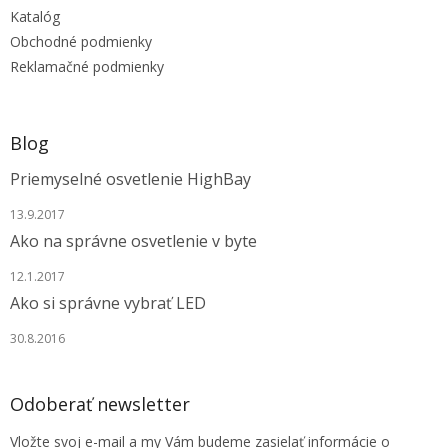
t
Katalóg
i
e
Obchodné podmienky
Reklamačné podmienky
Blog
Priemyselné osvetlenie HighBay
13.9.2017
Ako na správne osvetlenie v byte
12.1.2017
Ako si správne vybrať LED
30.8.2016
Odoberať newsletter
Vložte svoj e-mail a my Vám budeme zasielať informácie o