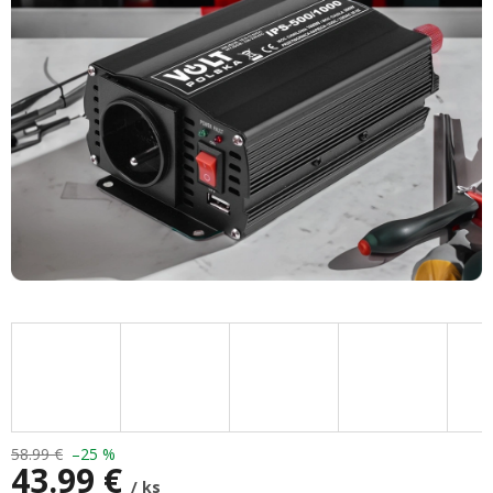
hviezdičiek.
58.99 €
–25 %
43.99 €
/ ks