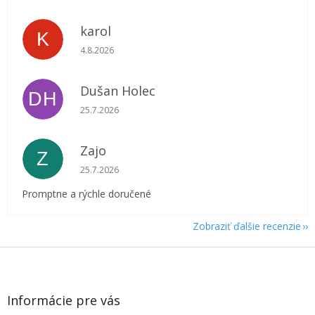
karol
K
Hodnotenie obchodu je 5 z 5 hviezdičiek.
4.8.2026
Dušan Holec
DH
Hodnotenie obchodu je 5 z 5 hviezdičiek.
25.7.2026
Zajo
Z
Hodnotenie obchodu je 5 z 5 hviezdičiek.
25.7.2026
Promptne a rýchle doručené
Zobraziť ďalšie recenzie
Z
á
p
ä
Informácie pre vás