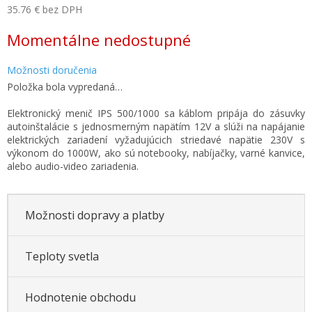
35.76 € bez DPH
Jednotková
Momentálne nedostupné
cena:
Možnosti doručenia
Položka bola vypredaná…
Elektronický menič IPS 500/1000 sa káblom pripája do zásuvky
autoinštalácie s jednosmerným napätím 12V a slúži na napájanie
elektrických zariadení vyžadujúcich striedavé napätie 230V s
výkonom do 1000W, ako sú notebooky, nabíjačky, varné kanvice,
alebo audio-video zariadenia.
Možnosti dopravy a platby
Teploty svetla
Hodnotenie obchodu