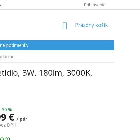
Y
Prihlásenie
NÁKUPNÝ
Prázdny košík
KOŠÍK
né podmienky
zadarmo!
tidlo, 3W, 180lm, 3000K,
–50 %
99 €
/ pár
 bez DPH
ová
dom