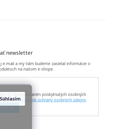
ť newsletter
oj e-mail a my Vám budeme zasielať informácie o
oduktoch na našom e-shope.
sím so spracovávaním poskytnutých osobných
Súhlasím
v zmysle
Podmienok ochrany osobných údajov
.
ÁSIŤ SA