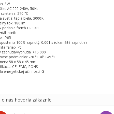
on: 3W
tie: AC:220-240V, 50Hz
 svietenia: 270 °C
a svetla: teplá biela, 3000K
elný tok: 180 lm
x podania farieb CRI: >80
iál: hliník
ie: IP65
spustenia 100% zapnutý: 0,001 s (okamžité zapnutie)
lita farieb: <6
y zapnutia/vypnutia: >15 000
ovné podmienky: -20 °C až +45 °C
ery: 58 x 58 x 45 mm
ifikácia: CE, EMC, ROHS
da energetickej účinnosti: G