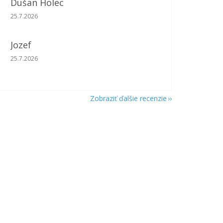
Dušan Holec
Hodnotenie obchodu je 5 z 5 hviezdičiek.
25.7.2026
Jozef
Hodnotenie obchodu je 5 z 5 hviezdičiek.
25.7.2026
Zobraziť ďalšie recenzie