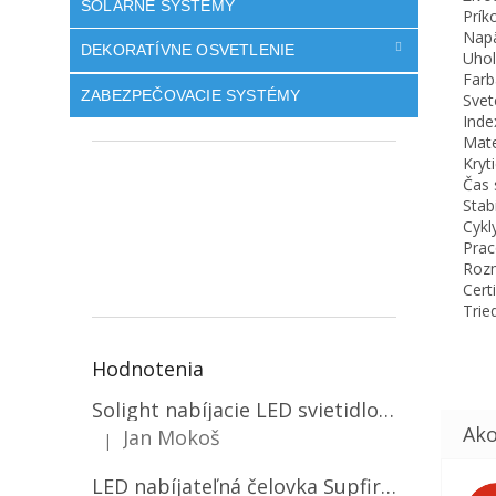
SOLÁRNE SYSTÉMY
Prík
Napä
DEKORATÍVNE OSVETLENIE
Uhol
Farb
ZABEZPEČOVACIE SYSTÉMY
Svet
Inde
Mater
Kryt
Čas 
Stabi
Cykl
Prac
Rozm
Cert
Trie
Hodnotenia
Solight nabíjacie LED svietidlo, 600lm, 2200mAh Li-Ion, USB nabíjanie [WN22]
Jan Mokoš
|
Hodnotenie produktu je 5 z 5 hviezdičiek.
LED nabíjateľná čelovka Supfire HL06, 3 módy + SOS + senzor, nabíjanie cez Micro-USB, 5W, 500lm, 300m