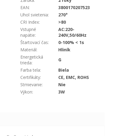
Záruka
:
2 roky
EAN
:
3800170207523
Uhol svietenia
:
270°
CRI Index
:
>80
Vstupné
AC:220-
napätie
:
240V,50/60Hz
Štartovací čas
:
0-100% < 1s
Materiál
:
Hliník
Energetická
G
trieda
:
Farba tela
:
Biela
Certifikáty
:
CE, EMC, ROHS
Stmievanie
:
Nie
Výkon
:
3W