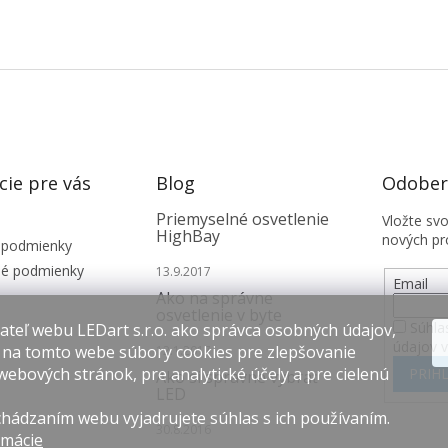
cie pre vás
Blog
Odobera
Priemyselné osvetlenie
Vložte sv
HighBay
nových pr
 podmienky
é podmienky
13.9.2017
Email
Ako na správne
osvetlenie v byte
Súhla
teľ webu LEDart s.r.o. ako správca osobných údajov,
údajov 
 na tomto webe súbory cookies pre zlepšovanie
12.1.2017
webových stránok, pre analytické účely a pre cielenú
PRIHL
Ako si správne vybrať
LED
hádzaním webu vyjadrujete súhlas s ich používaním.
30.8.2016
rmácie