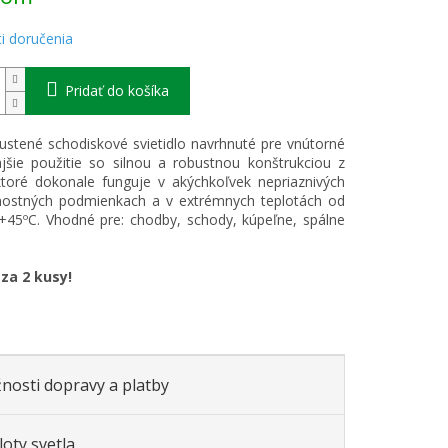
i doručenia
Pridať do košíka
stené schodiskové svietidlo navrhnuté pre vnútorné
jšie použitie so silnou a robustnou konštrukciou z
 ktoré dokonale funguje v akýchkoľvek nepriaznivých
nostných podmienkach a v extrémnych teplotách od
+45ºC. Vhodné pre: chodby, schody, kúpeľne, spálne
 za 2 kusy!
nosti dopravy a platby
oty svetla