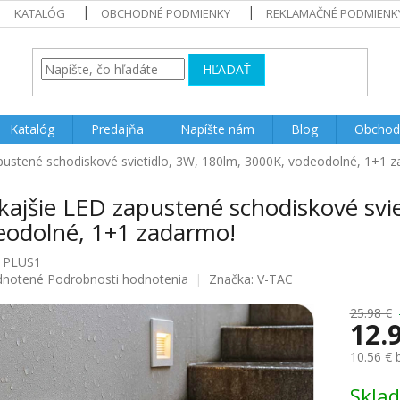
KATALÓG
OBCHODNÉ PODMIENKY
REKLAMAČNÉ PODMIENK
HĽADAŤ
Katalóg
Predajňa
Napíšte nám
Blog
Obchod
pustené schodiskové svietidlo, 3W, 180lm, 3000K, vodeodolné, 1+1 
ajšie LED zapustené schodiskové svie
eodolné, 1+1 zadarmo!
1PLUS1
rné
notené
Podrobnosti hodnotenia
Značka:
V-TAC
enie
u
25.98 €
12.
10.56 €
Jednotk
Skla
iek.
cena: