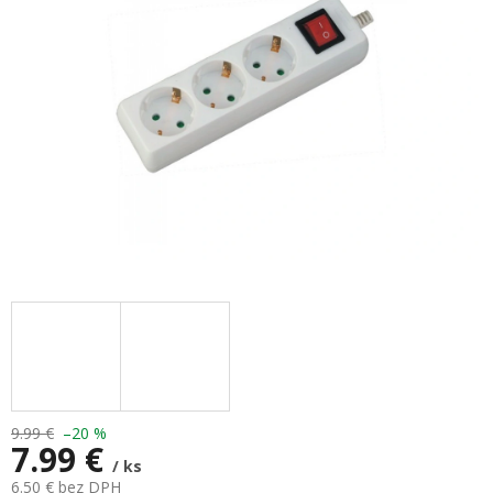
hviezdičiek.
9.99 €
–20 %
7.99 €
/ ks
6.50 € bez DPH