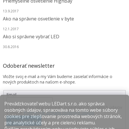
Priemyselné osvetlenie HighBay
13.9.2017
Ako na správne osvetlenie v byte
12.1.2017
Ako si správne vybrať LED
30.8.2016
Odoberať newsletter
Vložte svoj e-mail a my Vám budeme zasielať informácie o
nových produktoch na našom e-shope.
Email
Prevádzkovateľ webu LEDart s.r.o. ako správca
Súhlasím so spracovávaním poskytnutých osobných údajov
osobných údajov, spracováva na tomto webe súbory
v zmysle
Podmienok ochrany osobných údajov
.
cookies pre zlepšovanie prostredia webových stránok,
PRIHLÁSIŤ SA
pre analytické účely a pre cielenú reklamu.