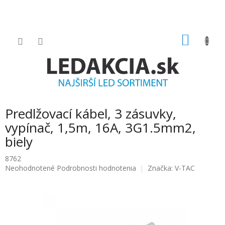
Prejsť
na
obsah
NÁKU
KOŠÍK
Predlžovací kábel, 3 zásuvky,
vypínač, 1,5m, 16A, 3G1.5mm2,
biely
8762
Priemerné
Neohodnotené
Podrobnosti hodnotenia
Značka:
V-TAC
hodnotenie
produktu
je
0.0
z
5