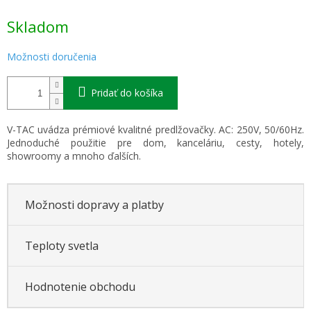
Jednotková
Skladom
cena:
Možnosti doručenia
Pridať do košíka
V-TAC uvádza prémiové kvalitné predlžovačky. AC: 250V, 50/60Hz.
Jednoduché použitie pre dom, kanceláriu, cesty, hotely,
showroomy a mnoho ďalších.
Možnosti dopravy a platby
Teploty svetla
Hodnotenie obchodu