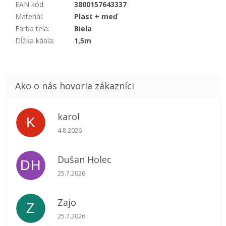
EAN kód
:
3800157643337
Materiál
:
Plast + meď
Farba tela
:
Biela
Dĺžka kábla
:
1,5m
karol
K
Hodnotenie obchodu je 5 z 5 hviezdičiek.
4.8.2026
Dušan Holec
DH
Hodnotenie obchodu je 5 z 5 hviezdičiek.
25.7.2026
Zajo
Z
Hodnotenie obchodu je 5 z 5 hviezdičiek.
25.7.2026