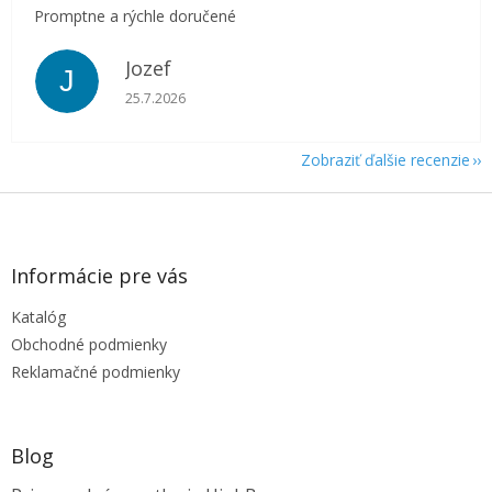
Promptne a rýchle doručené
Jozef
J
Hodnotenie obchodu je 5 z 5 hviezdičiek.
25.7.2026
Zobraziť ďalšie recenzie
Z
á
p
ä
Informácie pre vás
t
Katalóg
i
e
Obchodné podmienky
Reklamačné podmienky
Blog