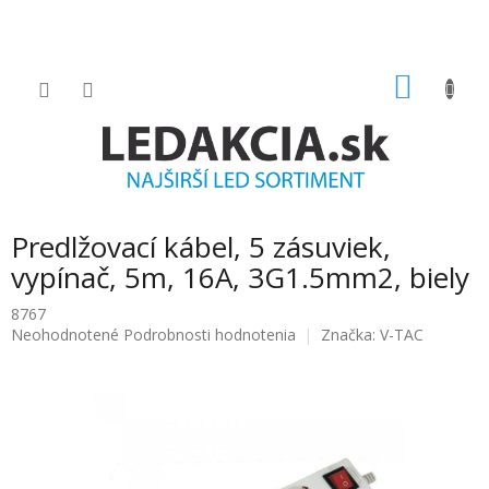
Prejsť
na
obsah
NÁKU
KOŠÍK
Predlžovací kábel, 5 zásuviek,
vypínač, 5m, 16A, 3G1.5mm2, biely
8767
Priemerné
Neohodnotené
Podrobnosti hodnotenia
Značka:
V-TAC
hodnotenie
produktu
je
0.0
z
5
hviezdičiek.