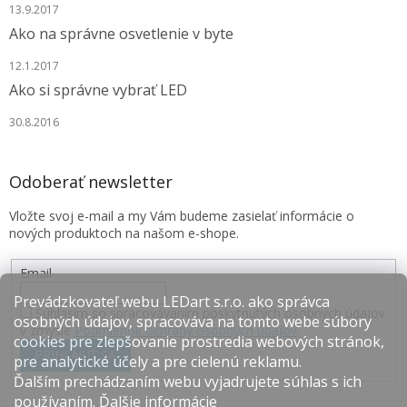
13.9.2017
Ako na správne osvetlenie v byte
12.1.2017
Ako si správne vybrať LED
30.8.2016
Odoberať newsletter
Vložte svoj e-mail a my Vám budeme zasielať informácie o
nových produktoch na našom e-shope.
Email
Prevádzkovateľ webu LEDart s.r.o. ako správca
Súhlasím so spracovávaním poskytnutých osobných údajov
osobných údajov, spracováva na tomto webe súbory
v zmysle
Podmienok ochrany osobných údajov
.
cookies pre zlepšovanie prostredia webových stránok,
PRIHLÁSIŤ SA
pre analytické účely a pre cielenú reklamu.
Ďalším prechádzaním webu vyjadrujete súhlas s ich
používaním.
Ďalšie informácie