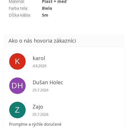
Materiál
:
Plast + meď
Farba tela
:
Biela
Dĺžka kábla
:
5m
karol
K
Hodnotenie obchodu je 5 z 5 hviezdičiek.
4.8.2026
Dušan Holec
DH
Hodnotenie obchodu je 5 z 5 hviezdičiek.
25.7.2026
Zajo
Z
Hodnotenie obchodu je 5 z 5 hviezdičiek.
25.7.2026
Promptne a rýchle doručené