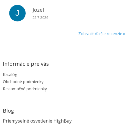
Jozef
J
Hodnotenie obchodu je 5 z 5 hviezdičiek.
25.7.2026
Zobraziť ďalšie recenzie
Z
á
p
ä
Informácie pre vás
t
Katalóg
i
e
Obchodné podmienky
Reklamačné podmienky
Blog
Priemyselné osvetlenie HighBay