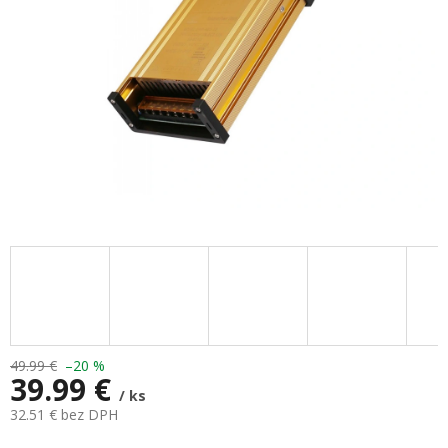
49.99 €
–20 %
39.99 €
/ ks
32.51 € bez DPH
Jednotková