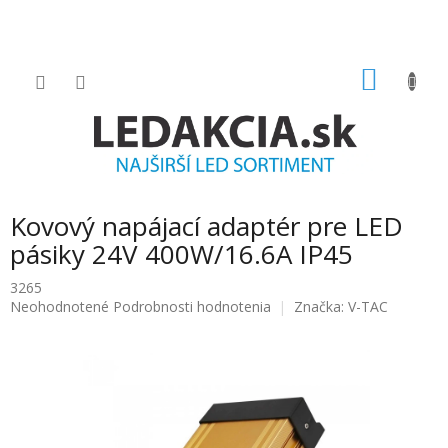
Prejsť
na
obsah
NÁKU
KOŠÍK
Kovový napájací adaptér pre LED
pásiky 24V 400W/16.6A IP45
3265
Priemerné
Neohodnotené
Podrobnosti hodnotenia
Značka:
V-TAC
hodnotenie
produktu
je
0.0
z
5
hviezdičiek.