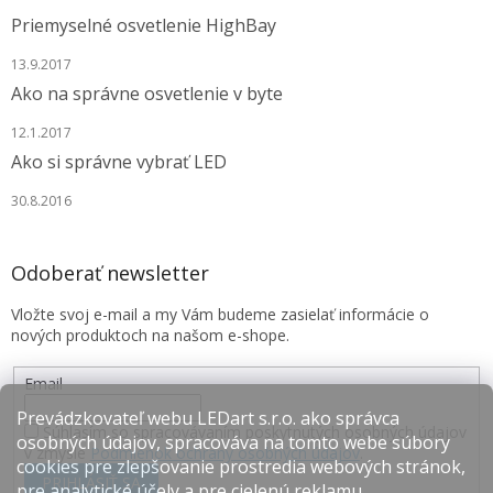
Priemyselné osvetlenie HighBay
13.9.2017
Ako na správne osvetlenie v byte
12.1.2017
Ako si správne vybrať LED
30.8.2016
Odoberať newsletter
Vložte svoj e-mail a my Vám budeme zasielať informácie o
nových produktoch na našom e-shope.
Email
Prevádzkovateľ webu LEDart s.r.o. ako správca
Súhlasím so spracovávaním poskytnutých osobných údajov
osobných údajov, spracováva na tomto webe súbory
v zmysle
Podmienok ochrany osobných údajov
.
cookies pre zlepšovanie prostredia webových stránok,
PRIHLÁSIŤ SA
pre analytické účely a pre cielenú reklamu.