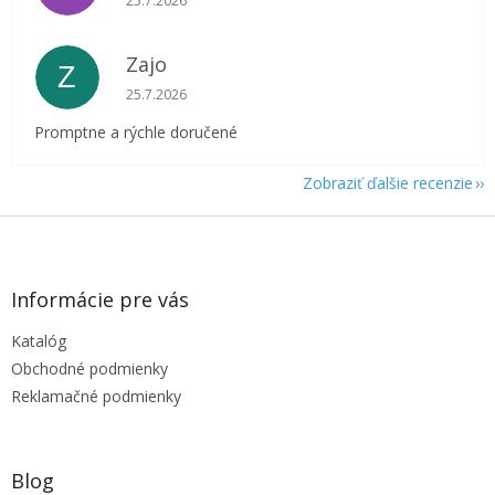
25.7.2026
Zajo
Z
Hodnotenie obchodu je 5 z 5 hviezdičiek.
25.7.2026
Promptne a rýchle doručené
Zobraziť ďalšie recenzie
Z
á
p
ä
Informácie pre vás
t
Katalóg
i
e
Obchodné podmienky
Reklamačné podmienky
Blog