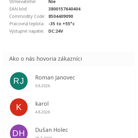
Stmievateľné
:
Nie
EAN kód
:
3800157640404
Commodity Code
:
8504409090
Pracovná teplota
:
-35 to +55°c
Výstupné napätie
:
DC:24V
Roman Janovec
RJ
Hodnotenie obchodu je 5 z 5 hviezdičiek.
9.8.2026
karol
K
Hodnotenie obchodu je 5 z 5 hviezdičiek.
4.8.2026
Dušan Holec
DH
Hodnotenie obchodu je 5 z 5 hviezdičiek.