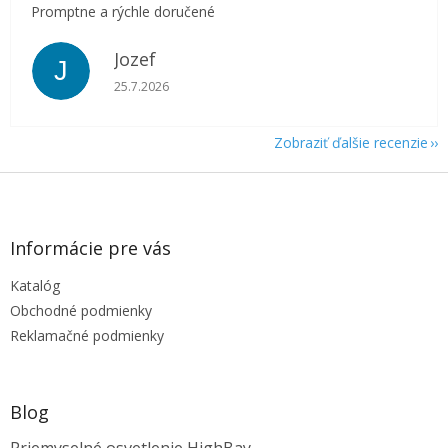
Promptne a rýchle doručené
Jozef
J
Hodnotenie obchodu je 5 z 5 hviezdičiek.
25.7.2026
Zobraziť ďalšie recenzie
Z
á
p
ä
Informácie pre vás
t
Katalóg
i
e
Obchodné podmienky
Reklamačné podmienky
Blog