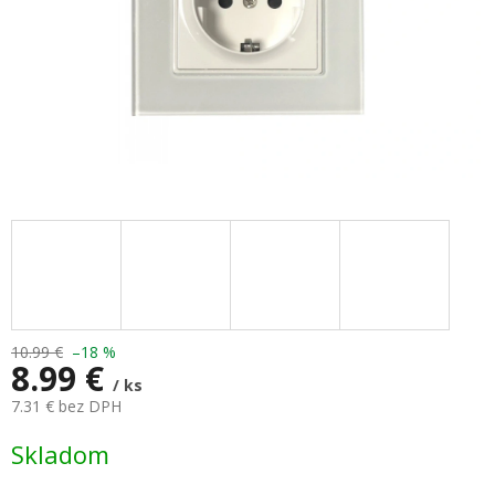
10.99 €
–18 %
8.99 €
/ ks
7.31 € bez DPH
Jednotková
Skladom
cena: