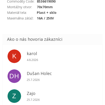
Commodity Code
:
8536619090
Montážny otvor
:
70x70mm
Materiál tela
:
Plast + sklo
Maximálna záťaž
:
16A / 250V
karol
K
Hodnotenie obchodu je 5 z 5 hviezdičiek.
4.8.2026
Dušan Holec
DH
Hodnotenie obchodu je 5 z 5 hviezdičiek.
25.7.2026
Zajo
Z
Hodnotenie obchodu je 5 z 5 hviezdičiek.
25.7.2026