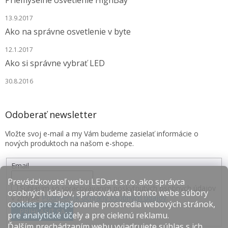
Priemyselné osvetlenie HighBay
13.9.2017
Ako na správne osvetlenie v byte
12.1.2017
Ako si správne vybrať LED
30.8.2016
Odoberať newsletter
Vložte svoj e-mail a my Vám budeme zasielať informácie o
nových produktoch na našom e-shope.
Email
Prevádzkovateľ webu LEDart s.r.o. ako správca
Súhlasím so spracovávaním poskytnutých osobných údajov
osobných údajov, spracováva na tomto webe súbory
v zmysle
Podmienok ochrany osobných údajov
.
cookies pre zlepšovanie prostredia webových stránok,
PRIHLÁSIŤ SA
pre analytické účely a pre cielenú reklamu.
Ďalším prechádzaním webu vyjadrujete súhlas s ich