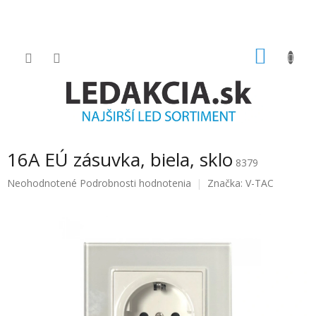
Prejsť
na
obsah
NÁKU
KOŠÍK
16A EÚ zásuvka, biela, sklo
8379
Priemerné
Neohodnotené
Podrobnosti hodnotenia
Značka:
V-TAC
hodnotenie
produktu
je
0.0
z
5
hviezdičiek.