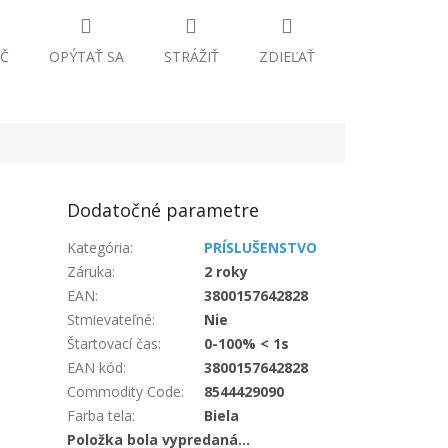
Č
OPÝTAŤ SA
STRÁŽIŤ
ZDIEĽAŤ
Dodatočné parametre
Kategória
:
PRÍSLUŠENSTVO
Záruka
:
2 roky
EAN
:
3800157642828
Stmievateľné
:
Nie
Štartovací čas
:
0-100% < 1s
EAN kód
:
3800157642828
Commodity Code
:
8544429090
Farba tela
:
Biela
Položka bola vypredaná…