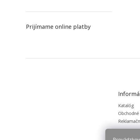
Prijímame online platby
Z
á
p
ä
t
Informá
i
e
Katalóg
Obchodné
Reklamačn
Prevádzkova