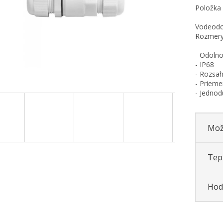
Položka
Vodeodol
Rozmery
- Odolno
- IP68
- Rozsah
- Priem
- Jednod
Mož
Tepl
Hod