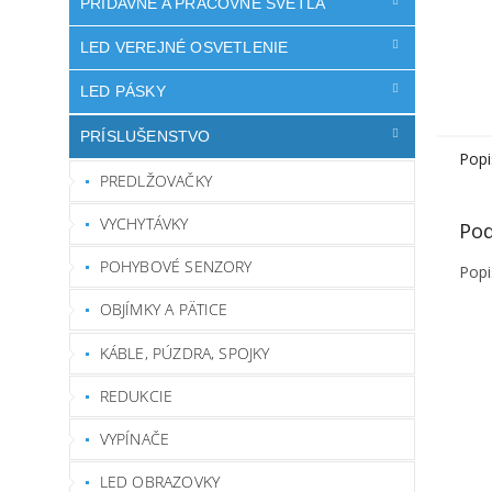
PRÍDAVNÉ A PRACOVNÉ SVETLÁ
LED VEREJNÉ OSVETLENIE
LED PÁSKY
PRÍSLUŠENSTVO
Popi
PREDLŽOVAČKY
VYCHYTÁVKY
Pod
POHYBOVÉ SENZORY
Popi
OBJÍMKY A PÄTICE
KÁBLE, PÚZDRA, SPOJKY
REDUKCIE
VYPÍNAČE
LED OBRAZOVKY