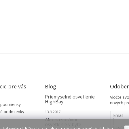
cie pre vás
Blog
Odobera
Priemyselné osvetlenie
Vložte sv
HighBay
nových pr
 podmienky
é podmienky
13.9.2017
Email
Ako na správne
osvetlenie v byte
Súhla
teľ webu LEDart s.r.o. ako správca osobných údajov,