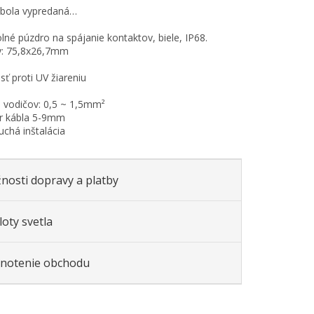
 bola vypredaná…
né púzdro na spájanie kontaktov, biele, IP68.
: 75,8x26,7mm
sť proti UV žiareniu
 vodičov: 0,5 ~ 1,5mm²
er kábla 5-9mm
uchá inštalácia
nosti dopravy a platby
oty svetla
notenie obchodu