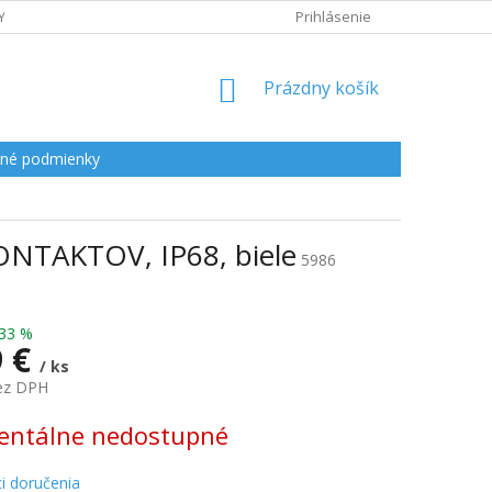
Y
Prihlásenie
NÁKUPNÝ
Prázdny košík
KOŠÍK
né podmienky
TAKTOV, IP68, biele
5986
33 %
9 €
/ ks
bez DPH
ová
ntálne nedostupné
i doručenia