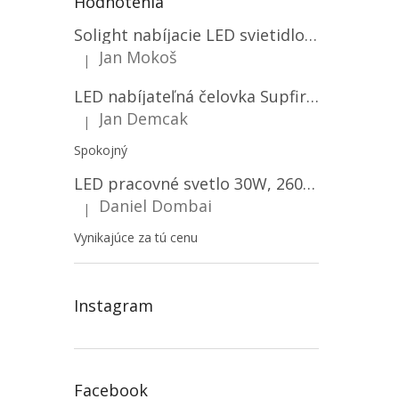
Hodnotenia
Solight nabíjacie LED svietidlo, 600lm, 2200mAh Li-Ion, USB nabíjanie [WN22]
Jan Mokoš
|
Hodnotenie produktu je 5 z 5 hviezdičiek.
LED nabíjateľná čelovka Supfire HL06, 3 módy + SOS + senzor, nabíjanie cez Micro-USB, 5W, 500lm, 300m
Jan Demcak
|
Hodnotenie produktu je 5 z 5 hviezdičiek.
Spokojný
LED pracovné svetlo 30W, 2600LM, 12V/24V, IP67/2-PACK! [LB0087]
Daniel Dombai
|
Hodnotenie produktu je 5 z 5 hviezdičiek.
Vynikajúce za tú cenu
Instagram
Facebook