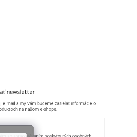
ť newsletter
oj e-mail a my Vám budeme zasielať informácie o
oduktoch na našom e-shope.
sím so spracovávaním poskytnutých osobných