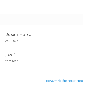
Dušan Holec
Hodnotenie obchodu je 5 z 5 hviezdičiek.
25.7.2026
Jozef
Hodnotenie obchodu je 5 z 5 hviezdičiek.
25.7.2026
Zobraziť ďalšie recenzie