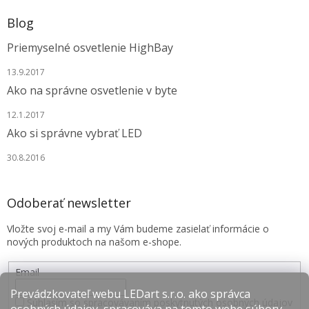
Blog
Priemyselné osvetlenie HighBay
13.9.2017
Ako na správne osvetlenie v byte
12.1.2017
Ako si správne vybrať LED
30.8.2016
Odoberať newsletter
Vložte svoj e-mail a my Vám budeme zasielať informácie o
nových produktoch na našom e-shope.
Email
Prevádzkovateľ webu LEDart s.r.o. ako správca
Súhlasím so spracovávaním poskytnutých osobných údajov