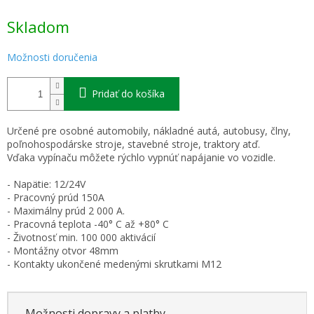
Jednotková
Skladom
cena:
Možnosti doručenia
Pridať do košíka
Určené pre osobné automobily, nákladné autá, autobusy, člny,
poľnohospodárske stroje, stavebné stroje, traktory atď.
Vďaka vypínaču môžete rýchlo vypnúť napájanie vo vozidle.
- Napätie: 12/24V
- Pracovný prúd 150A
- Maximálny prúd 2 000 A.
- Pracovná teplota -40° C až +80° C
- Životnosť min. 100 000 aktivácií
- Montážny otvor 48mm
- Kontakty ukončené medenými skrutkami M12
Možnosti dopravy a platby