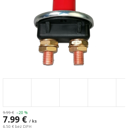
hviezdičiek.
9.99 €
–20 %
7.99 €
/ ks
6.50 € bez DPH