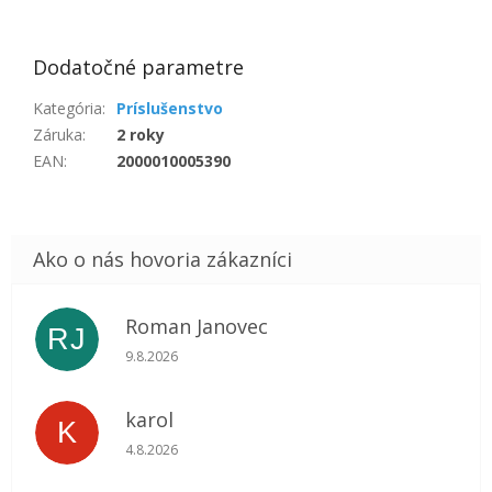
Dodatočné parametre
Kategória
:
Príslušenstvo
Záruka
:
2 roky
EAN
:
2000010005390
Roman Janovec
RJ
Hodnotenie obchodu je 5 z 5 hviezdičiek.
9.8.2026
karol
K
Hodnotenie obchodu je 5 z 5 hviezdičiek.
4.8.2026