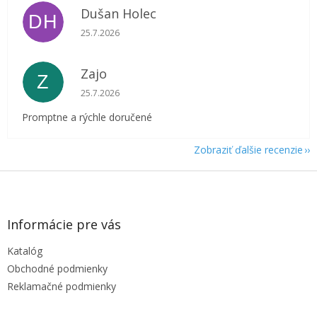
Dušan Holec
DH
Hodnotenie obchodu je 5 z 5 hviezdičiek.
25.7.2026
Zajo
Z
Hodnotenie obchodu je 5 z 5 hviezdičiek.
25.7.2026
Promptne a rýchle doručené
Zobraziť ďalšie recenzie
Z
á
p
ä
Informácie pre vás
t
Katalóg
i
e
Obchodné podmienky
Reklamačné podmienky