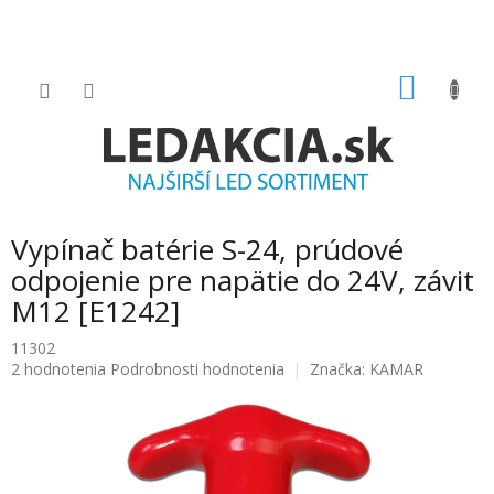
Prejsť
na
obsah
NÁKU
KOŠÍK
Vypínač batérie S-24, prúdové
odpojenie pre napätie do 24V, závit
M12 [E1242]
11302
Priemerné
2 hodnotenia
Podrobnosti hodnotenia
Značka:
KAMAR
hodnotenie
produktu
je
5.0
z
5