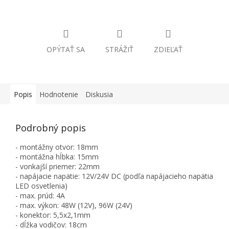
OPÝTAŤ SA
STRÁŽIŤ
ZDIEĽAŤ
Popis
Hodnotenie
Diskusia
Podrobný popis
- montážny otvor: 18mm
- montážna hĺbka: 15mm
- vonkajší priemer: 22mm
- napájacie napätie: 12V/24V DC (podľa napájacieho napätia
LED osvetlenia)
- max. prúd: 4A
- max. výkon: 48W (12V), 96W (24V)
- konektor: 5,5x2,1mm
- dĺžka vodičov: 18cm