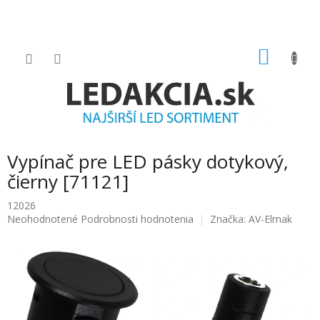
Prejsť
na
obsah
NÁKU
KOŠÍK
Vypínač pre LED pásky dotykový,
čierny [71121]
12026
Priemerné
Neohodnotené
Podrobnosti hodnotenia
Značka:
AV-Elmak
hodnotenie
produktu
je
0.0
z
5
hviezdičiek.