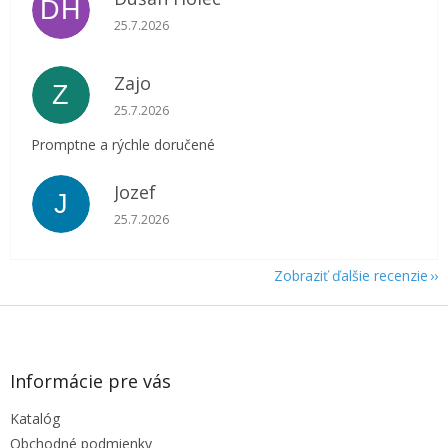
DH
Hodnotenie obchodu je 5 z 5 hviezdičiek.
25.7.2026
Zajo
Z
Hodnotenie obchodu je 5 z 5 hviezdičiek.
25.7.2026
Promptne a rýchle doručené
Jozef
J
Hodnotenie obchodu je 5 z 5 hviezdičiek.
25.7.2026
Zobraziť ďalšie recenzie
Z
á
p
ä
Informácie pre vás
t
Katalóg
i
e
Obchodné podmienky