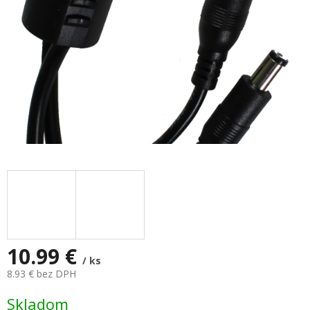
10.99 €
/ ks
8.93 € bez DPH
Jednotková
Skladom
cena: