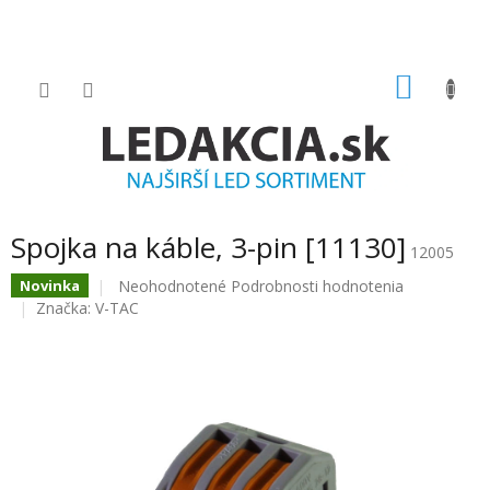
Prejsť
na
obsah
NÁKU
KOŠÍK
Spojka na káble, 3-pin [11130]
12005
Priemerné
Neohodnotené
Podrobnosti hodnotenia
Novinka
hodnotenie
Značka:
V-TAC
produktu
je
0.0
z
5
hviezdičiek.