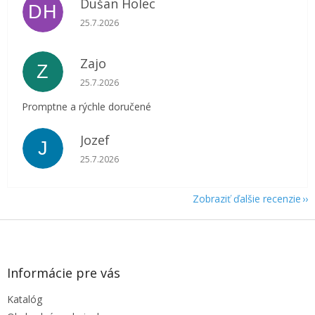
Dušan Holec
DH
Hodnotenie obchodu je 5 z 5 hviezdičiek.
25.7.2026
Zajo
Z
Hodnotenie obchodu je 5 z 5 hviezdičiek.
25.7.2026
Promptne a rýchle doručené
Jozef
J
Hodnotenie obchodu je 5 z 5 hviezdičiek.
25.7.2026
Zobraziť ďalšie recenzie
Z
á
p
ä
Informácie pre vás
t
Katalóg
i