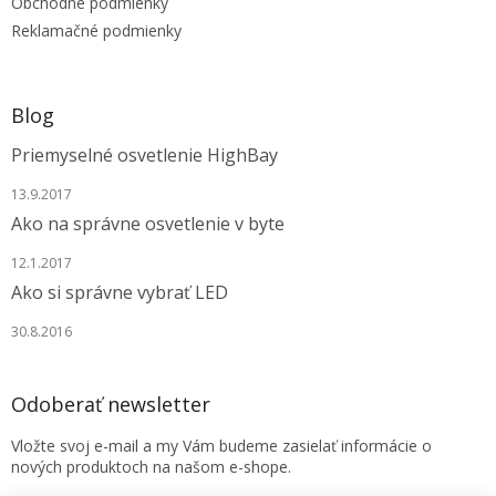
e
Obchodné podmienky
Reklamačné podmienky
Blog
Priemyselné osvetlenie HighBay
13.9.2017
Ako na správne osvetlenie v byte
12.1.2017
Ako si správne vybrať LED
30.8.2016
Odoberať newsletter
Vložte svoj e-mail a my Vám budeme zasielať informácie o
nových produktoch na našom e-shope.