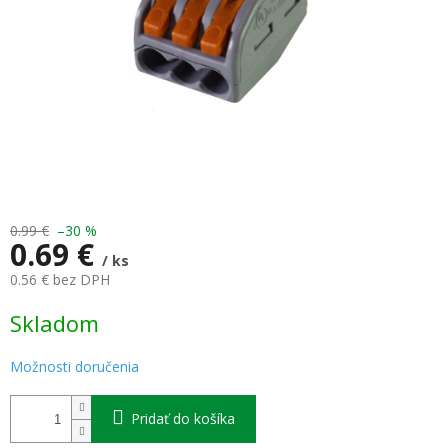
0.99 €
–30 %
0.69 €
/ ks
0.56 € bez DPH
Jednotková
Skladom
cena:
Možnosti doručenia
Pridať do košíka