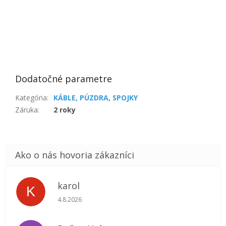
Dodatočné parametre
Kategória
:
KÁBLE, PÚZDRA, SPOJKY
Záruka
:
2 roky
karol
K
Hodnotenie obchodu je 5 z 5 hviezdičiek.
4.8.2026