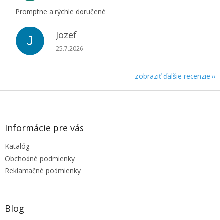
Promptne a rýchle doručené
Jozef
J
Hodnotenie obchodu je 5 z 5 hviezdičiek.
25.7.2026
Zobraziť ďalšie recenzie
Z
á
p
ä
Informácie pre vás
t
Katalóg
i
e
Obchodné podmienky
Reklamačné podmienky
Blog