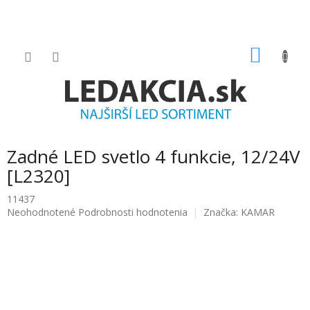
Prejsť
na
obsah
NÁKU
KOŠÍK
Zadné LED svetlo 4 funkcie, 12/24V
[L2320]
11437
Priemerné
Neohodnotené
Podrobnosti hodnotenia
Značka:
KAMAR
hodnotenie
produktu
je
0.0
z
5
hviezdičiek.