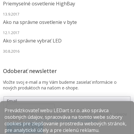
Priemyselné osvetlenie HighBay
13.9.2017
Ako na správne osvetlenie v byte
12.1.2017
Ako si správne vybrať LED
30.8.2016
Odoberať newsletter
Vložte svoj e-mail a my Vám budeme zasielať informácie o
nových produktoch na našom e-shope.
Email
Prevádzkovateľ webu LEDart s.r.o. ako správca
Súhlasím so spracovávaním poskytnutých osobných údajov
osobných údajov, spracováva na tomto webe súbory
v zmysle
Podmienok ochrany osobných údajov
.
cookies pre zlepšovanie prostredia webových stránok,
PRIHLÁSIŤ SA
pre analytické účely a pre cielenú reklamu.