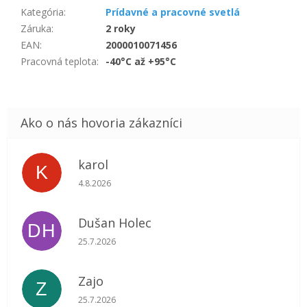
Kategória
:
Prídavné a pracovné svetlá
Záruka
:
2 roky
EAN
:
2000010071456
Pracovná teplota
:
-40°C až +95°C
karol
K
Hodnotenie obchodu je 5 z 5 hviezdičiek.
4.8.2026
Dušan Holec
DH
Hodnotenie obchodu je 5 z 5 hviezdičiek.
25.7.2026
Zajo
Z
Hodnotenie obchodu je 5 z 5 hviezdičiek.
25.7.2026