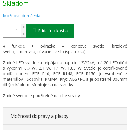
Skladom
cena:
Možnosti doručenia
Pridať do košíka
4 funkcie + odrazka -- koncové svetlo, brzdové
svetlo, smerovka, cúvacie svetlo (spiatočka)
Zadné LED svetlo sa pripája na napätie 12V/24V, má 20 LED diód
s výkonmi 0,7 W, 2,1 W, 1,1 W, 1,85 W. Svetlo je certifikované
podľa noriem ECE R10, ECE R148, ECE R150. Je vyrobené z
materiálov - Šošovka: PMMA, Kryt: ABS+PC a je opatrené 300mm
dlhým káblom. Montuje sa na skrutky.
Zadné svetlo je použiteľné na obe strany.
Možnosti dopravy a platby