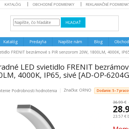
KATALÓG
OBCHODNÉ PODMIENKY
REKLAMAČNÉ PODMIENK
HĽADAŤ
Katalóg
Predajňa
Napíšte nám
Blog
Obchod
etidlo FRENIT bezrámové s PIR senzorom 20W, 1800LM, 4000K, IP6
radné LED svietidlo FRENIT bezrámov
0LM, 4000K, IP65, sivé [AD-OP-620
Značka:
ORNO
rné
otenie
Podrobnosti hodnotenia
Dodanie: 5–7 praco
enie
u
36.99 €
28.
23.57 €
Jednotk
Mome
iek.