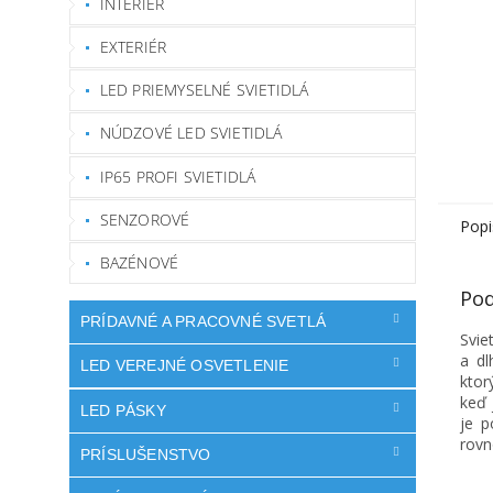
INTERIÉR
EXTERIÉR
LED PRIEMYSELNÉ SVIETIDLÁ
NÚDZOVÉ LED SVIETIDLÁ
IP65 PROFI SVIETIDLÁ
SENZOROVÉ
Popi
BAZÉNOVÉ
Pod
PRÍDAVNÉ A PRACOVNÉ SVETLÁ
Svie
a dl
LED VEREJNÉ OSVETLENIE
ktor
keď 
LED PÁSKY
je p
rov
PRÍSLUŠENSTVO