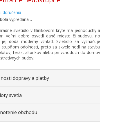
i doručenia
 bola vypredaná…
radné svietidlo v hliníkovom kryte má jednoduchý a
var. Veľmi dobre osvetlí dané miesto či budovu, no
 jej dodá moderný vzhľad. Svietidlo sa vyznačuje
stupňom odolnosti, preto sa skvele hodí na stavbu
lotov, terás, altánkov alebo pri vchodoch do domov
istratívnych budov.
nosti dopravy a platby
oty svetla
notenie obchodu