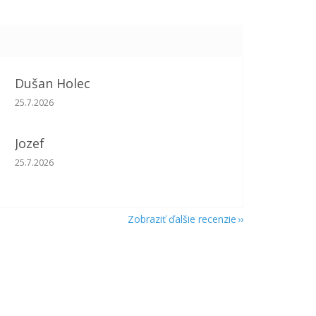
Dušan Holec
Hodnotenie obchodu je 5 z 5 hviezdičiek.
25.7.2026
Jozef
Hodnotenie obchodu je 5 z 5 hviezdičiek.
25.7.2026
Zobraziť ďalšie recenzie