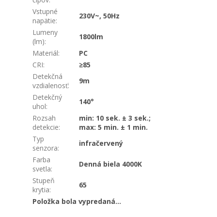
Vstupné
230V~, 50Hz
napätie
:
Lumeny
1800lm
(lm)
:
Materiál
:
PC
CRI
:
≥85
Detekčná
9m
vzdialenosť
:
Detekčný
140°
uhol
:
Rozsah
min: 10 sek. ± 3 sek.;
detekcie
:
max: 5 min. ± 1 min.
Typ
infračervený
senzora
:
Farba
Denná biela 4000K
svetla
:
Stupeň
65
krytia
:
Položka bola vypredaná…