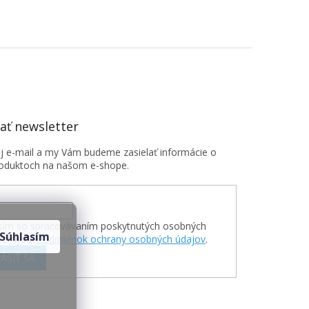
ť newsletter
oj e-mail a my Vám budeme zasielať informácie o
oduktoch na našom e-shope.
sím so spracovávaním poskytnutých osobných
Súhlasím
v zmysle
Podmienok ochrany osobných údajov
.
ÁSIŤ SA