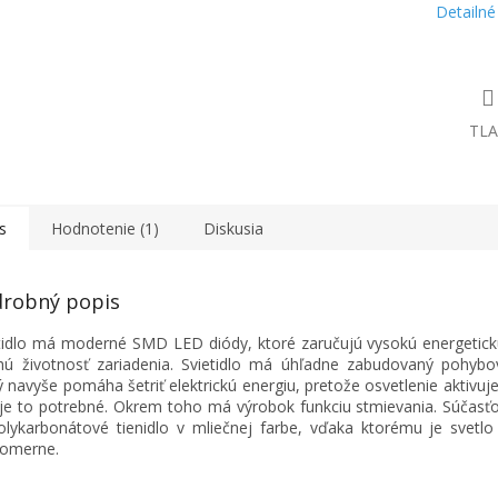
Detailné
TLA
s
Hodnotenie (1)
Diskusia
robný popis
tidlo má moderné SMD LED diódy, ktoré zaručujú vysokú energetick
hú životnosť zariadenia. Svietidlo má úhľadne zabudovaný pohybo
ý navyše pomáha šetriť elektrickú energiu, pretože osvetlenie aktivuje
je to potrebné. Okrem toho má výrobok funkciu stmievania. Súčasťou
olykarbonátové tienidlo v mliečnej farbe, vďaka ktorému je svetlo
nomerne.