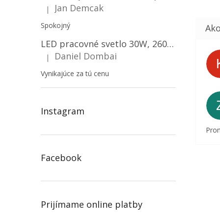
Jan Demcak
|
Hodnotenie produktu je 5 z 5 hviezdičiek.
Spokojný
LED pracovné svetlo 30W, 2600LM, 12V/24V, IP67/2-PACK! [LB0087]
Daniel Dombai
|
Hodnotenie produktu je 5 z 5 hviezdičiek.
Vynikajúce za tú cenu
Instagram
Prom
Facebook
Prijímame online platby