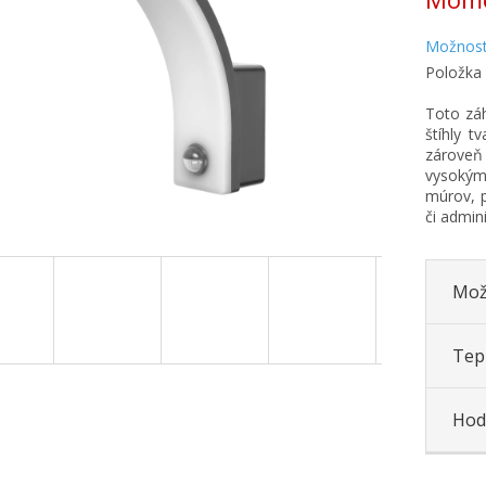
cena:
Možnost
Položka
Toto záh
štíhly t
zároveň
vysokým 
múrov, p
či admin
Mož
Tepl
Hod