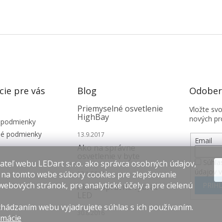
cie pre vás
Blog
Odobera
Priemyselné osvetlenie
Vložte sv
HighBay
nových pr
 podmienky
é podmienky
13.9.2017
Email
Ako na správne
osvetlenie v byte
Súhla
teľ webu LEDart s.r.o. ako správca osobných údajov,
údajov 
 na tomto webe súbory cookies pre zlepšovanie
12.1.2017
webových stránok, pre analytické účely a pre cielenú
PRIHL
Ako si správne vybrať
LED
hádzaním webu vyjadrujete súhlas s ich používaním.
30.8.2016
rmácie