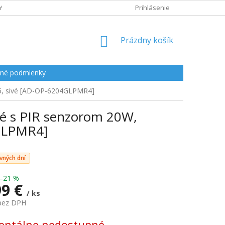
Y
Prihlásenie
NÁKUPNÝ
Prázdny košík
KOŠÍK
né podmienky
5, sivé [AD-OP-6204GLPMR4]
é s PIR senzorom 20W,
4GLPMR4]
vných dní
–21 %
99 €
/ ks
 bez DPH
ová
ntálne nedostupné