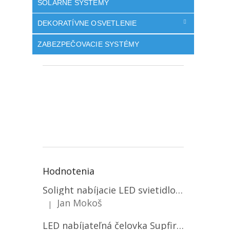
SOLÁRNE SYSTÉMY
DEKORATÍVNE OSVETLENIE
ZABEZPEČOVACIE SYSTÉMY
Hodnotenia
Solight nabíjacie LED svietidlo, 600lm, 2200mAh Li-Ion, USB nabíjanie [WN22]
Jan Mokoš
|
Hodnotenie produktu je 5 z 5 hviezdičiek.
LED nabíjateľná čelovka Supfire HL06, 3 módy + SOS + senzor, nabíjanie cez Micro-USB, 5W, 500lm, 300m