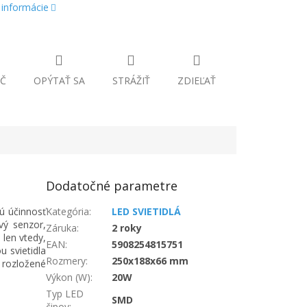
 informácie
Č
OPÝTAŤ SA
STRÁŽIŤ
ZDIEĽAŤ
Dodatočné parametre
ú účinnosť
Kategória
:
LED SVIETIDLÁ
vý senzor,
Záruka
:
2 roky
 len vtedy,
EAN
:
5908254815751
 svietidla
Rozmery
:
250x188x66 mm
 rozložené
Výkon (W)
:
20W
Typ LED
SMD
čipov
: